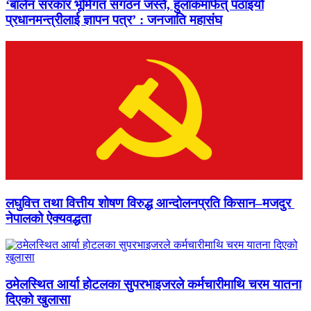
‘बालेन सरकार भूमिगत संगठन जस्तै, हुलाकमार्फत् पठाइयो
प्रधानमन्त्रीलाई ज्ञापन पत्र’ : जनजाति महासंघ
लघुवित्त तथा वित्तीय शोषण विरुद्ध आन्दोलनप्रति किसान–मजदुर
नेपालको ऐक्यवद्धता
ठमेलस्थित आर्या होटलका सुपरभाइजरले कर्मचारीमाथि चरम यातना
दिएको खुलासा