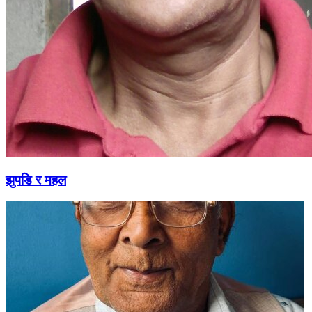
झुपडि र महल