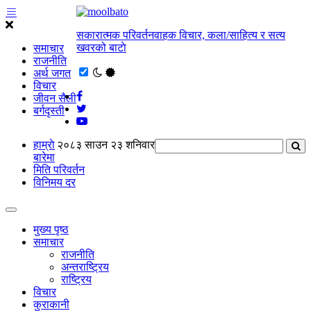
सकारात्मक परिवर्तनवाहक विचार, कला/साहित्य र सत्य
खवरको बाटाे
समाचार
राजनीति
अर्थ जगत
विचार
जीवन सैली
बर्गदृस्ती
हाम्राे
२०८३ साउन २३ शनिवार
बारेमा
मिति परिवर्तन
विनिमय दर
मुख्य पृष्ठ
समाचार
राजनीति
अन्तराष्ट्रिय
राष्ट्रिय
विचार
कुराकानी