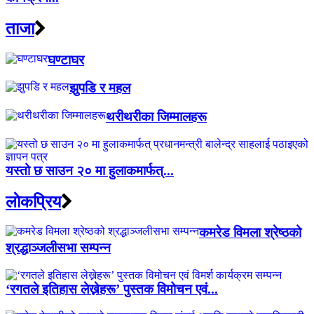
ताजा
घण्टाघर
झुपडि र महल
थरीथरीका जिम्मालहरू
यस्तो छ साउन २० मा हुलाकमार्फत्...
लाेकप्रिय
कमरेड विमला श्रेष्ठको
श्रद्धाञ्जलीसभा सम्पन्न
‘रगतले इतिहास लेख्नेहरू’ पुस्तक विमोचन एवं...