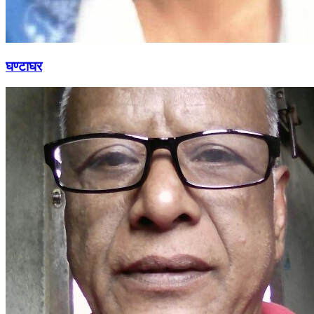
घण्टाघर