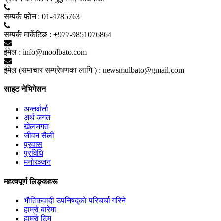
सम्पर्क फाेन :
01-4785763
सम्पर्क मार्केटिङ :
+977-9851076864
ईमेल :
info@moolbato.com
ईमेल (समाचार सम्प्रेषणका लागि ) :
newsmulbato@gmail.com
साइट नेभिगेसन
अन्तर्वार्ता
अर्थ जगत
खेलजगत
जीवन सैली
प्रवास
प्रविधि
मनोरञ्जन
महत्वपूर्ण लिङ्कहरू
भाैतिकवादी उपनिषद्काे परिचर्चा गरिने
हाम्राे बारेमा
हाम्राे टिम