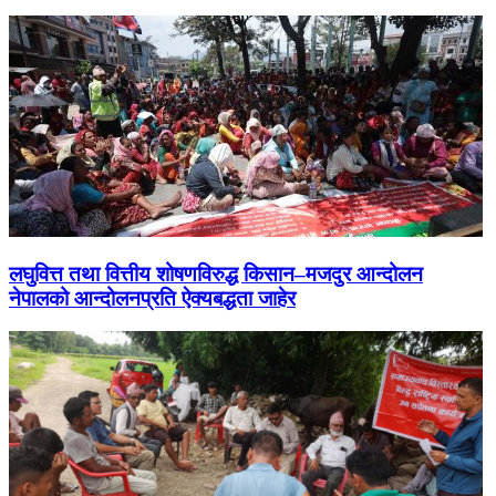
लघुवित्त तथा वित्तीय शोषणविरुद्ध किसान–मजदुर आन्दोलन
नेपालको आन्दोलनप्रति ऐक्यबद्धता जाहेर