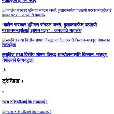
पठाइएको ज्ञापन पत्र
‘बालेन सरकार भूमिगत संगठन जस्तै, हुलाकमार्फत् पठाइयो
प्रधानमन्त्रीलाई ज्ञापन पत्र’ : जनजाति महासंघ
लघुवित्त तथा वित्तीय शोषण विरुद्ध आन्दोलनप्रति किसान–मजदुर
नेपालको ऐक्यवद्धता
ट्रेन्डिङ
+
१
न्याय रुक्मिणीलाई कि राधालाई ?