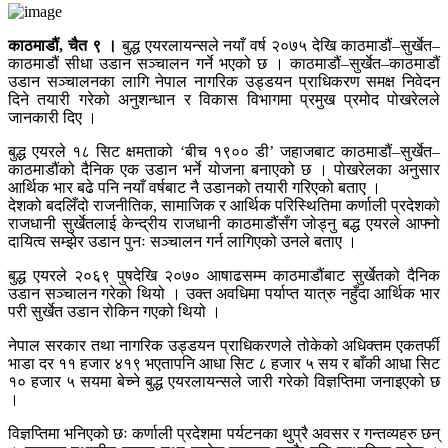
काठमाडौं, चैत ९ ।
बुद्ध एयरलायन्सले नयाँ वर्ष २०७५ देखि काठमाडौं–सुर्खेत–
काठमाडौं सीधा उडान सञ्चालन गर्ने भएको छ । काठमाडौं–सुर्खेत–काठमाडौं
उडान सञ्चालनका लागि नेपाल नागरिक उड्डयन प्राधिकरण समक्ष निवेदन
दिने तयारी गरेको अनुशन्धान र विकास विभागमा प्रमुख प्रमोद पोखरेलले
जानकारी दिए ।
बुद्ध एयरले १८ सिट क्षमताको ‘बीच १९०० डी’ जहाजबाट काठमाडौं–सुर्खेत–
काठमाडौंको दैनिक एक उडान भर्ने योजना बनाएको छ । पोखरेलका अनुसार
आर्थिक भार बढे पनि नयाँ वर्षबाट नै उडानको तयारी गरिएको बताए ।
देशको बदलिँदो राजनीतिक, सामाजिक र आर्थिक परिस्थितिमा कर्णाली प्रदेशको
राजधानी सुर्खेतलाई केन्द्रीय राजधानी काठमाडौंसँग जोड्नु बद्ध एयरले आफ्नो
दायित्व सम्झेर उडान पुनः सञ्चालन गर्न लागिएको उनले बताए ।
बुद्ध एयरले २०६९ पुषदेखि २०७० आषाढसम्म काठमाडौंबाट सुर्खेतको दैनिक
उडान सञ्चालन गरेको थियो । उक्त अवधिमा पर्याप्त यात्रु नहुँदा आर्थिक भार
परी सुर्खेत उडान रोकिन गएको थियो ।
नेपाल सरकार तथा नागरिक उड्डयन प्राधिकरणले तोकेको अधिक्तम एकतर्फी
भाडा दर ११ हजार ४१९ भएतापनि आधा सिट ८ हजार ५ सय र बाँकी आधा सिट
१० हजार ५ सयमा बेच्ने बुद्ध एयरलायन्सले जारी गरेको विज्ञप्तिमा जनाइएको छ
।
विज्ञप्तिमा भनिएको छः कर्णाली प्रदेशमा पर्यटनका थुप्रै अवसर र गन्तव्यहरु छन्