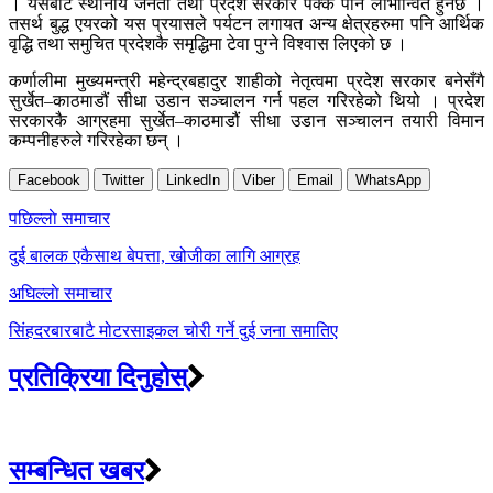
। यसबाट स्थानीय जनता तथा प्रदेश सरकार पक्कै पनि लाभान्वित हुनेछ ।
तसर्थ बुद्ध एयरको यस प्रयासले पर्यटन लगायत अन्य क्षेत्रहरुमा पनि आर्थिक
वृद्धि तथा समुचित प्रदेशकै समृद्धिमा टेवा पुग्ने विश्वास लिएको छ ।
कर्णालीमा मुख्यमन्त्री महेन्द्रबहादुर शाहीको नेतृत्वमा प्रदेश सरकार बनेसँगै
सुर्खेत–काठमाडौं सीधा उडान सञ्चालन गर्न पहल गरिरहेको थियो । प्रदेश
सरकारकै आग्रहमा सुर्खेत–काठमाडौं सीधा उडान सञ्चालन तयारी विमान
कम्पनीहरुले गरिरहेका छन् ।
Facebook
Twitter
LinkedIn
Viber
Email
WhatsApp
Post
पछिल्लाे समाचार
navigation
दुई बालक एकैसाथ बेपत्ता, खोजीका लागि आग्रह
अघिल्लाे समाचार
सिंहदरबारबाटै मोटरसाइकल चोरी गर्ने दुई जना समातिए
प्रतिक्रिया दिनुहोस्
सम्बन्धित खबर