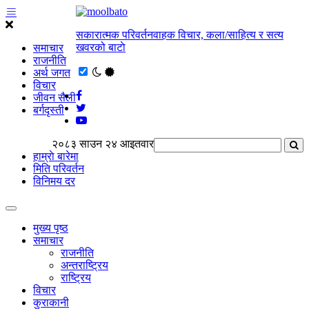
सकारात्मक परिवर्तनवाहक विचार, कला/साहित्य र सत्य
खवरको बाटाे
समाचार
राजनीति
अर्थ जगत
विचार
जीवन सैली
बर्गदृस्ती
२०८३ साउन २४ आइतवार
हाम्राे बारेमा
मिति परिवर्तन
विनिमय दर
मुख्य पृष्ठ
समाचार
राजनीति
अन्तराष्ट्रिय
राष्ट्रिय
विचार
कुराकानी