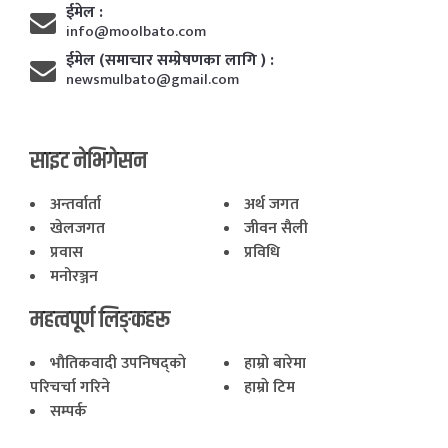
ईमेल :
info@moolbato.com
ईमेल (समाचार सम्प्रेषणका लागि ) :
newsmulbato@gmail.com
साइट नेभिगेसन
अन्तर्वार्ता
अर्थ जगत
खेलजगत
जीवन सैली
प्रवास
प्रविधि
मनोरञ्जन
महत्वपूर्ण लिङ्कहरू
भाैतिकवादी उपनिषद्काे
हाम्राे बारेमा
परिचर्चा गरिने
हाम्राे टिम
सम्पर्क