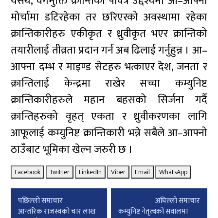
यसर्थ, वर्गमुक्ति क्रान्तिको पवित्र उद्देश्यमा आ–आफ्नो
मोर्चामा डटिरहेका तर छरिएरको अवस्थामा रहेका
क्रान्तिकारीहरु एकीकृत र ध्रुवीकृत भएर क्रान्तिको
तयारीलाई तीव्रता प्रदान गर्न अब ढिलाई गर्नुहुन्न । आ–
आफ्ना दम्भ र माइण्ड सेटहरु भत्काएर देश, जनता र
क्रान्तिलाई केन्द्रमा राखेर सच्चा कम्युनिष्ट
क्रान्तिकारीहरुले महान बहसको सिर्जना गर्दै
क्रान्तिहरुको वृहत् एकता र ध्रुवीकरणका लागि
आफूलाई कम्युनिष्ट क्रान्तिकारी भन्ने सबैले आ–आफ्नो
ठाउँबाट भूमिका खेल्न जरुरी छ ।
Facebook
Twitter
LinkedIn
Viber
Email
WhatsApp
Post
पछिल्लाे समाचार
अघिल्लाे समाचार
navigation
आन्तरिक राजस्वको चार लाख
कम्युनिष्ट नेतृत्वको सवालमा