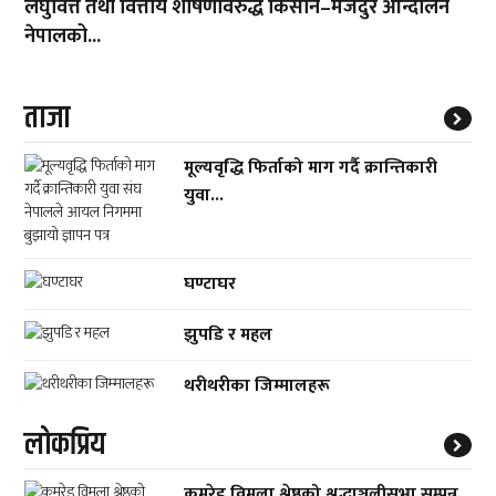
लघुवित्त तथा वित्तीय शोषणविरुद्ध किसान–मजदुर आन्दोलन
नेपालको...
ताजा
मूल्यवृद्धि फिर्ताको माग गर्दै क्रान्तिकारी
युवा...
घण्टाघर
झुपडि र महल
थरीथरीका जिम्मालहरू
लाेकप्रिय
कमरेड विमला श्रेष्ठको श्रद्धाञ्जलीसभा सम्पन्न