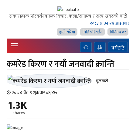
सकारात्मक परिवर्तनवाहक विचार, कला/साहित्य र सत्य खवरको बाटाे
२०८३ साउन २४ आइतवार
हाम्राे बारेमा
मिति परिवर्तन
विनिमय दर
वर्गदृष्टि
कमरेड किरण र नयाँ जनवादी क्रान्ति
मूलबाटाे
२०७४ चैत ९ शुक्रवार ०६:४७
1.3K
shares