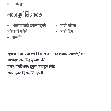
मनोरञ्जन
महत्वपूर्ण लिङ्कहरू
भाैतिकवादी उपनिषद्काे
हाम्राे बारेमा
परिचर्चा गरिने
हाम्राे टिम
सम्पर्क
सूचना तथा प्रसारण विभाग दर्ता नं.: १३०६-२०७५/ ७६
अध्यक्ष: रामसिंह बुढाथाेकी
प्रबन्ध निर्देशक: हुकुम बहादुर सिंह
सम्पादक: हिरामणि दु:खी