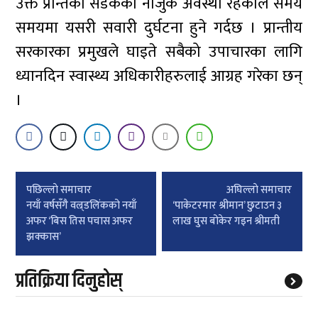
उक्त प्रान्तको सडकको नाजुक अवस्था रहेकोले समय
समयमा यसरी सवारी दुर्घटना हुने गर्दछ । प्रान्तीय
सरकारका प्रमुखले घाइते सबैको उपाचारका लागि
ध्यानदिन स्वास्थ्य अधिकारीहरुलाई आग्रह गरेका छन्
।
Post
पछिल्लाे समाचार
अघिल्लाे समाचार
navigation
नयाँ वर्षसँगै वल्र्डलिंकको नयाँ
‘पाकेटरमार श्रीमान’ छुटाउन ३
अफर ‘बिस तिस पचास अफर
लाख घुस बोकेर गइन श्रीमती
झक्कास’
प्रतिक्रिया दिनुहोस्