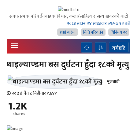
सकारात्मक परिवर्तनवाहक विचार, कला/साहित्य र सत्य खवरको बाटाे
२०८३ साउन २४ आइतवार
०१:५७:१२ बजे
हाम्राे बारेमा
मिति परिवर्तन
विनिमय दर
वर्गदृष्टि
थाइल्याण्डमा बस दुर्घटना हुँदा १८को मृत्यु
मूलबाटाे
२०७४ चैत ८ बिहीवार १३:४१
1.2K
shares