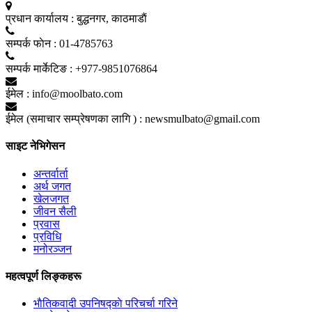
प्रधान कार्यालय :
बुद्धनगर, काठमाडाैं
सम्पर्क फाेन :
01-4785763
सम्पर्क मार्केटिङ :
+977-9851076864
ईमेल :
info@moolbato.com
ईमेल (समाचार सम्प्रेषणका लागि ) :
newsmulbato@gmail.com
साइट नेभिगेसन
अन्तर्वार्ता
अर्थ जगत
खेलजगत
जीवन सैली
प्रवास
प्रविधि
मनोरञ्जन
महत्वपूर्ण लिङ्कहरू
भाैतिकवादी उपनिषद्काे परिचर्चा गरिने