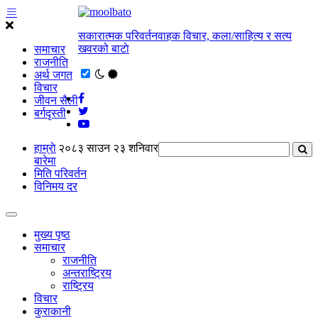
सकारात्मक परिवर्तनवाहक विचार, कला/साहित्य र सत्य
खवरको बाटाे
समाचार
राजनीति
अर्थ जगत
विचार
जीवन सैली
बर्गदृस्ती
हाम्राे
२०८३ साउन २३ शनिवार
बारेमा
मिति परिवर्तन
विनिमय दर
मुख्य पृष्ठ
समाचार
राजनीति
अन्तराष्ट्रिय
राष्ट्रिय
विचार
कुराकानी