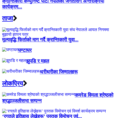
क्रान्तिकारी कम्युनिष्ट पार्टी नेपालको जनतासँग अन्तरक्रिया
कार्यक्रम...
ताजा
मूल्यवृद्धि फिर्ताको माग गर्दै क्रान्तिकारी युवा...
घण्टाघर
झुपडि र महल
थरीथरीका जिम्मालहरू
लाेकप्रिय
कमरेड विमला श्रेष्ठको
श्रद्धाञ्जलीसभा सम्पन्न
‘रगतले इतिहास लेख्नेहरू’ पुस्तक विमोचन एवं...