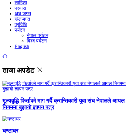
साहित्य
प्रवास
अर्थ जगत
खेलजगत
प्रविधि
पर्यटन
नेपाल पर्यटन
विश्व पर्यटन
English
ताजा अपडेट
मूल्यवृद्धि फिर्ताको माग गर्दै क्रान्तिकारी युवा संघ नेपालले आयल
निगममा बुझायो ज्ञापन पत्र
घण्टाघर