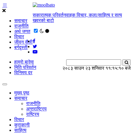
सकारात्मक परिवर्तनवाहक विचार, कला/साहित्य र सत्य
खवरको बाटाे
समाचार
राजनीति
अर्थ जगत
विचार
जीवन सैली
बर्गदृस्ती
हाम्राे बारेमा
मिति परिवर्तन
२०८३ साउन २३ शनिवार
११:१५:१० बजे
विनिमय दर
मुख्य पृष्ठ
समाचार
राजनीति
अन्तराष्ट्रिय
राष्ट्रिय
विचार
कुराकानी
साहित्य