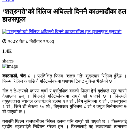
‘शत्रुगते’को रिलिज अघिल्लो दिननै काठमाडौंका हल
हाउसफूल
मूलबाटाे
२०७४ चैत ८ बिहीवार १२:०३
1.4K
shares
काठमाडौं, चैत ८ ।
प्रतिक्षित फिल्म ‘शत्रु गते’ शुक्रबार रिलिज हुँदैछ ।
फिल्म रिलिज अगाडि नै मल्टिप्लेक्समा धमाधम टिकट बुकिङ भैरहेको छ ।
गीत र टे«लरको कारण चर्चा र प्रतिक्षित बनको फिल्म हेर्न दर्शकले खुब चासो
देखाएका छन् । फिल्मले मल्टिप्लेक्समा राम्रो शो पाएको छ । फिल्मले
क्युएफएक्स च्यानल अन्तर्गतको हलमा २२ शो , बिग मुभिजमा ९ शो , एफक्युबमा
८ शो , सिने डी सेफमा १० शो , बिएसआर मुभिजमा ८ शो र क्युज सिनेमाजमा ७
शो पाएको छ ।
यससँगै फिल्म राजधानीका सिंगल हलमा पनि राम्रो शो पाएको छ । फिल्मलाई
प्रदीप भट्टराईले निर्देशन गरेका हुन् । फिल्मलाई मह सञ्चारको ब्यनारमा