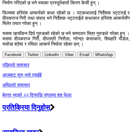
निर्माण गरिएको छ भने यसका प्रस्तुतकर्ता किरण केसी हुन् ।
फिल्ममा हरिवंश आचार्यको कथा रहेको छ । पटकथालाई निर्देशक भट्टराई र
दीपकराज गिरी तथा संवाद भने निर्देशक भट्टराईले कथाकार हरिवंश आचार्यसँग
मिलेर तयार गरेका हुन् ।
यसमा छायाँकन दिर्घ गुरुङको रहेको छ भने सम्पादन मित्र गुरुङले गरेका हुन् ।
यसमा दीपकराज गिरी, दीपाश्री निरौला, नरेन्द्र कंसाकार, शिवहरि पौडेल,
यसोधा श्रेष्ठ र रमिला आचार्य निर्माता रहेका छन् ।
Facebook
Twitter
LinkedIn
Viber
Email
WhatsApp
Post
पछिल्लाे समाचार
navigation
आजबाट सुरु भयो एसईई
अघिल्लाे समाचार
बेपत्ता भएको २२ दिनपछि जंगलमा शव फेला
प्रतिक्रिया दिनुहोस्