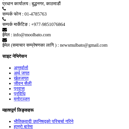
प्रधान कार्यालय :
बुद्धनगर, काठमाडाैं
सम्पर्क फाेन :
01-4785763
सम्पर्क मार्केटिङ :
+977-9851076864
ईमेल :
info@moolbato.com
ईमेल (समाचार सम्प्रेषणका लागि ) :
newsmulbato@gmail.com
साइट नेभिगेसन
अन्तर्वार्ता
अर्थ जगत
खेलजगत
जीवन सैली
प्रवास
प्रविधि
मनोरञ्जन
महत्वपूर्ण लिङ्कहरू
भाैतिकवादी उपनिषद्काे परिचर्चा गरिने
हाम्राे बारेमा