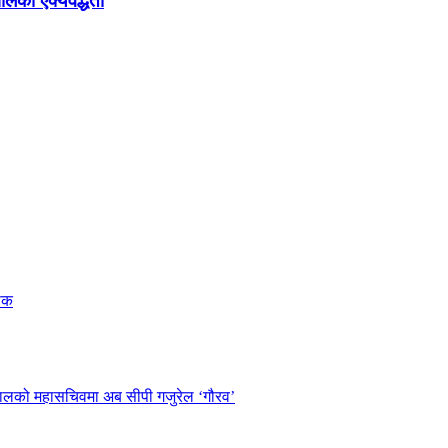
ालको ऐक्यवद्धता