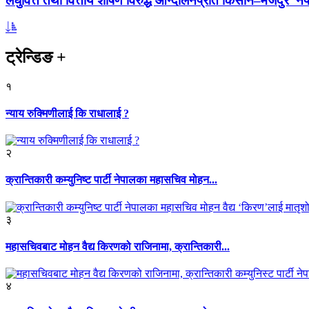
लघुवित्त तथा वित्तीय शोषण विरुद्ध आन्दोलनप्रति किसान–मजदुर नेप
ट्रेन्डिङ
+
१
न्याय रुक्मिणीलाई कि राधालाई ?
२
क्रान्तिकारी कम्युनिष्ट पार्टी नेपालका महासचिव मोहन...
३
महासचिवबाट मोहन वैद्य किरणको राजिनामा, क्रान्तिकारी...
४