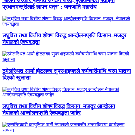
‘बालेन सरकार भूमिगत संगठन जस्तै, हुलाकमार्फत् पठाइयो
प्रधानमन्त्रीलाई ज्ञापन पत्र’ : जनजाति महासंघ
लघुवित्त तथा वित्तीय शोषण विरुद्ध आन्दोलनप्रति किसान–मजदुर
नेपालको ऐक्यवद्धता
ठमेलस्थित आर्या होटलका सुपरभाइजरले कर्मचारीमाथि चरम यातना
दिएको खुलासा
लघुवित्त तथा वित्तीय शोषणविरुद्ध किसान–मजदुर आन्दोलन
नेपालको आन्दोलनप्रति ऐक्यबद्धता जाहेर