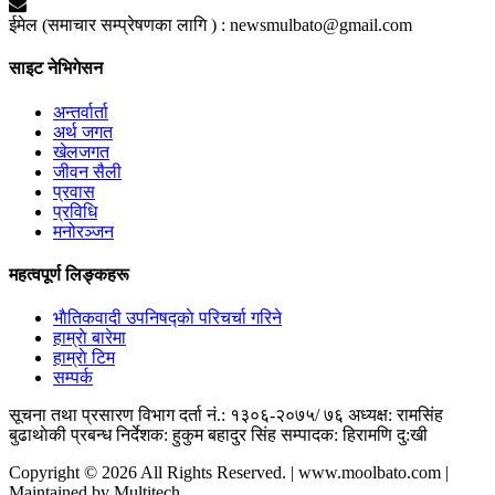
ईमेल (समाचार सम्प्रेषणका लागि ) :
newsmulbato@gmail.com
साइट नेभिगेसन
अन्तर्वार्ता
अर्थ जगत
खेलजगत
जीवन सैली
प्रवास
प्रविधि
मनोरञ्जन
महत्वपूर्ण लिङ्कहरू
भाैतिकवादी उपनिषद्काे परिचर्चा गरिने
हाम्राे बारेमा
हाम्राे टिम
सम्पर्क
सूचना तथा प्रसारण विभाग दर्ता नं.: १३०६-२०७५/ ७६
अध्यक्ष: रामसिंह
बुढाथाेकी
प्रबन्ध निर्देशक: हुकुम बहादुर सिंह
सम्पादक: हिरामणि दु:खी
Copyright © 2026 All Rights Reserved. | www.moolbato.com |
Maintained by Multitech