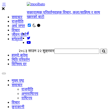
सकारात्मक परिवर्तनवाहक विचार, कला/साहित्य र सत्य
खवरको बाटाे
समाचार
राजनीति
अर्थ जगत
विचार
जीवन सैली
बर्गदृस्ती
२०८३ साउन २२ शुक्रवार
हाम्राे बारेमा
मिति परिवर्तन
विनिमय दर
मुख्य पृष्ठ
समाचार
राजनीति
अन्तराष्ट्रिय
राष्ट्रिय
विचार
कुराकानी