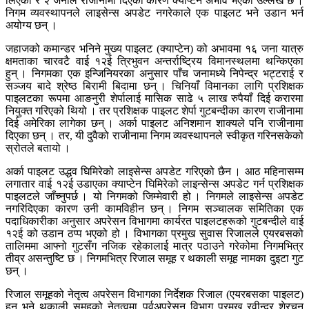
लिएको र २ जनाले राजीनामा दिएका कारण क्याप्टेन अभाव भएको उल्लेख छ ।
निगम व्यवस्थापनले लाइसेन्स अपडेट नगरेकाले एक पाइलट भने उडान भर्न
अयोग्य छन् ।
जहाजको कमान्डर भनिने मुख्य पाइलट (क्याप्टेन) को अभावमा १६ जना यात्रु
क्षमताका चारवटै वाई १२ई त्रिभुवन अन्तर्राष्ट्रिय विमानस्थलमा थन्किएका
हुन् । निगमका एक इन्जिनियरका अनुसार पाँच जनामध्ये निपेन्द्र भट्टराई र
सञ्जय बादे श्रेष्ठ बिरामी बिदामा छन् । चिनियाँ विमानका लागि प्रशिक्षक
पाइलटका रूपमा आङनुरी शेर्पालाई मासिक साढे ५ लाख रुपैयाँ दिई करारमा
नियुक्त गरिएको थियो । तर प्रशिक्षक पाइलट शेर्पा गुटबन्दीका कारण राजीनामा
दिई अमेरिका लागेका छन् । अर्का पाइलट अनिशमान शाक्यले पनि राजीनामा
दिएका छन् । तर, यी दुवैको राजीनामा निगम व्यवस्थापनले स्वीकृत गरिनसकेको
स्रोतले बतायो ।
अर्का पाइलट उद्धव घिमिरेको लाइसेन्स अपडेट गरिएको छैन । आठ महिनासम्म
लगातार वाई १२ई उडाएका क्याप्टेन घिमिरेको लाइन्सेन्स अपडेट गर्न प्रशिक्षक
पाइलटले जाँच्नुपर्छ । यो निगमको जिम्मेवारी हो । निगमले लाइसेन्स अपडेट
नगरिदिएका कारण उनी कामविहीन छन् । निगम सञ्चालक समितिका एक
पदाधिकारीका अनुसार अपरेसन विभागमा कार्यरत पाइलटहरूको गुटबन्दीले वाई
१२ई को उडान ठप्प भएको हो । विभागका प्रमुख सुवास रिजालले एयरबसको
तालिममा आफ्नो गुटसँग नजिक रहेकालाई मात्र पठाउने गरेकोमा निगमभित्र
तीव्र असन्तुष्टि छ । निगमभित्र रिजाल समूह र थकाली समूह नामका दुइटा गुट
छन् ।
रिजाल समूहको नेतृत्व अपरेसन विभागका निर्देशक रिजाल (एयरबसका पाइलट)
हुन् भने थकाली समूहको नेतृत्वमा पूर्वअपरेसन विभाग प्रमुख रवीन्द्र शेरचन