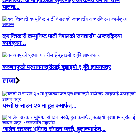
ठमेलस्थित आर्या होटलका सुपरभाइजरले कर्मचारीमाथि चरम
यातना...
क्रान्तिकारी कम्युनिष्ट पार्टी नेपालको जनतासँग अन्तरक्रिया
कार्यक्रम...
कञ्चनपुरले प्रधानमन्त्रीलाई बुझाइयो ९ बुँदे ज्ञापनपत्र
ताजा
यस्तो छ साउन २० मा हुलाकमार्फत्...
‘बालेन सरकार भूमिगत संगठन जस्तै, हुलाकमार्फत्...