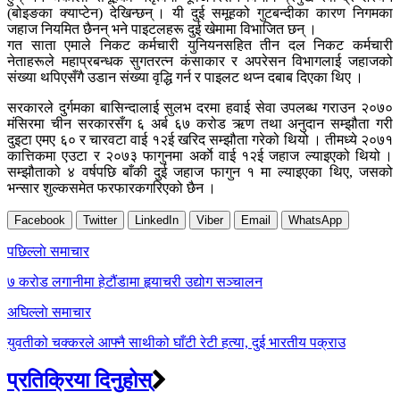
(बोइङका क्याप्टेन) देखिन्छन् । यी दुई समूहको गुटबन्दीका कारण निगमका
जहाज नियमित छैनन् भने पाइटलहरू दुई खेमामा विभाजित छन् ।
गत साता एमाले निकट कर्मचारी युनियनसहित तीन दल निकट कर्मचारी
नेताहरूले महाप्रबन्धक सुगतरत्न कंसाकार र अपरेसन विभागलाई जहाजको
संख्या थपिएसँगै उडान संख्या वृद्धि गर्न र पाइलट थप्न दबाब दिएका थिए ।
सरकारले दुर्गमका बासिन्दालाई सुलभ दरमा हवाई सेवा उपलब्ध गराउन २०७०
मंसिरमा चीन सरकारसँग ६ अर्ब ६७ करोड ऋण तथा अनुदान सम्झौता गरी
दुइटा एमए ६० र चारवटा वाई १२ई खरिद सम्झौता गरेको थियो । तीमध्ये २०७१
कात्तिकमा एउटा र २०७३ फागुनमा अर्काे वाई १२ई जहाज ल्याइएको थियो ।
सम्झौताको ४ वर्षपछि बाँकी दुई जहाज फागुन १ मा ल्याइएका थिए, जसको
भन्सार शुल्कसमेत फरफारकगरिएको छैन ।
Facebook
Twitter
LinkedIn
Viber
Email
WhatsApp
Post
पछिल्लाे समाचार
navigation
७ करोड लगानीमा हेटौंडामा हृयाचरी उद्योग सञ्चालन
अघिल्लाे समाचार
युवतीको चक्करले आफ्नै साथीको घाँटी रेटी हत्या, दुई भारतीय पक्राउ
प्रतिक्रिया दिनुहोस्