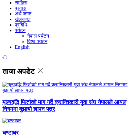
साहित्य
प्रवास
अर्थ जगत
खेलजगत
प्रविधि
पर्यटन
नेपाल पर्यटन
विश्व पर्यटन
English
ताजा अपडेट
मूल्यवृद्धि फिर्ताको माग गर्दै क्रान्तिकारी युवा संघ नेपालले आयल
निगममा बुझायो ज्ञापन पत्र
घण्टाघर