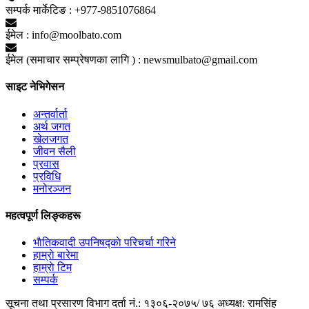
सम्पर्क मार्केटिङ :
+977-9851076864
ईमेल :
info@moolbato.com
ईमेल (समाचार सम्प्रेषणका लागि ) :
newsmulbato@gmail.com
साइट नेभिगेसन
अन्तर्वार्ता
अर्थ जगत
खेलजगत
जीवन सैली
प्रवास
प्रविधि
मनोरञ्जन
महत्वपूर्ण लिङ्कहरू
भाैतिकवादी उपनिषद्काे परिचर्चा गरिने
हाम्राे बारेमा
हाम्राे टिम
सम्पर्क
सूचना तथा प्रसारण विभाग दर्ता नं.: १३०६-२०७५/ ७६
अध्यक्ष: रामसिंह