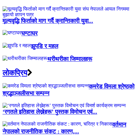
मूल्यवृद्धि फिर्ताको माग गर्दै क्रान्तिकारी युवा...
घण्टाघर
झुपडि र महल
थरीथरीका जिम्मालहरू
लाेकप्रिय
कमरेड विमला श्रेष्ठको
श्रद्धाञ्जलीसभा सम्पन्न
‘रगतले इतिहास लेख्नेहरू’ पुस्तक विमोचन एवं...
वर्तमान
नेपालको राजनीतिक संकट : कारण,...