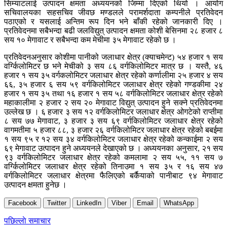
सिम्याटलाई उत्पादन क्षमता अध्ययनको जिम्मा दिएको थियो । आयोग
सचिवालयका सहसचिव जीवछ मण्डलले परामर्शदाता कम्पनीले प्रतिवेदन
पठाएको र यसलाई अन्तिम रूप दिन भने बाँकी रहेको जानकारी दिए ।
प्रतिवेदनमा सबैभन्दा बढी जलविद्युत् उत्पादन क्षमता कोशी बेसिनमा २८ हजार ८
सय १० मेगावाट र सबैभन्दा कम मेचीमा ३५ मेगावाट रहेको छ ।
प्रतिवेदनअनुसार कोशीमा पानीको जलाधार क्षेत्र (क्याचमेन्ट) ५४ हजार १ सय
वर्ग्किलोमिटर छ भने मेचीको ३ सय ८६ वर्गकिलोमिटर मात्र छ । यस्तै, ४६
हजार १ सय ३५ वर्गकलोमिटर जलाधार क्षेत्र रहेको कर्णालीमा २५ हजार ४ सय
६६, ३५ हजार ६ सय ५९ वर्गकिलोमिटर जलाधार क्षेत्र रहेको गण्डकीमा २४
हजार १ सय ३५ तथा १६ हजार १ सय ५८ वर्गकिलोमिटर जलाधार क्षेत्र रहेको
महाकालीमा २ हजार २ सय २० मेगावाट विद्युत् उत्पादन हुने सक्ने प्रतिवेदनमा
उल्लेख छ । ६ हजार ३ सय १२ वर्गकिलोमिटर जलाधार क्षेत्र ओगटेको राप्तीमा
८ सय ७७ मेगावाट, ३ हजार ३ सय ६९ वर्गकिलोमिटर जलाधार क्षेत्र रहेको
वागमतीमा ५ हजार ८८, ३ हजार २६ वर्गकिलोमिटर जलाधार क्षेत्र रहेको बबईमा
१ सय ९५ र १२ सय ३४ वर्गकिलोमिटर जलाधार क्षेत्र रहेको कन्काईमा २ सय
६९ मेगावाट उत्पादन हुने अध्ययनले देखाएको छ । अध्ययनका अनुसार, २१ सय
९३ वर्गकिलोमिटर जलाधार क्षेत्र रहेको कमलामा २ सय ५५, ११ सय ७
वर्ग्किलोमिटर जलाधार क्षेत्र रहेको तिनाउमा १ सय ३५ र १६ सय ४७
वर्गकिलोमिटर जलाधार क्षेत्रमा फैलिएको बर्कैयाको पानीबाट ९४ मेगावाट
उत्पादन क्षमता हुनेछ ।
Facebook
Twitter
LinkedIn
Viber
Email
WhatsApp
Post
पछिल्लाे समाचार