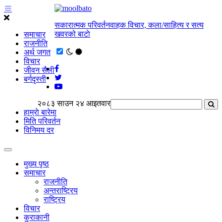
सकारात्मक परिवर्तनवाहक विचार, कला/साहित्य र सत्य
खवरको बाटाे
समाचार
राजनीति
अर्थ जगत
विचार
जीवन सैली
बर्गदृस्ती
२०८३ साउन २४ आइतवार
हाम्राे बारेमा
मिति परिवर्तन
विनिमय दर
मुख्य पृष्ठ
समाचार
राजनीति
अन्तराष्ट्रिय
राष्ट्रिय
विचार
कुराकानी