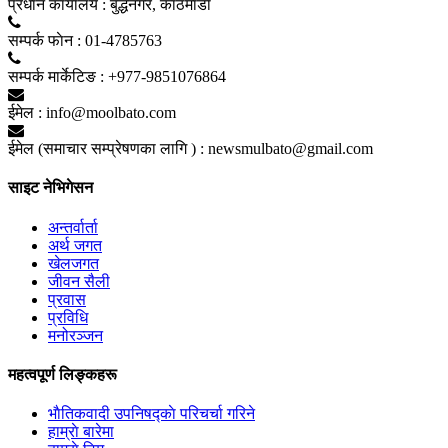
प्रधान कार्यालय :
बुद्धनगर, काठमाडाैं
सम्पर्क फाेन :
01-4785763
सम्पर्क मार्केटिङ :
+977-9851076864
ईमेल :
info@moolbato.com
ईमेल (समाचार सम्प्रेषणका लागि ) :
newsmulbato@gmail.com
साइट नेभिगेसन
अन्तर्वार्ता
अर्थ जगत
खेलजगत
जीवन सैली
प्रवास
प्रविधि
मनोरञ्जन
महत्वपूर्ण लिङ्कहरू
भाैतिकवादी उपनिषद्काे परिचर्चा गरिने
हाम्राे बारेमा