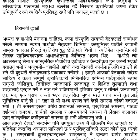
कमरेड माओले सांस्कृतिक क्रान्तिको आवश्यकतामा जोड दिनुभयो र
सांस्कृतिक पल्टनको महŒव उल्लेख गर्दै निरन्तर क्रान्तिको जगमा टेकेर
उभिनुपर्ने र त्यो त्यत्तिकै प्रतिवद्ध रहने पनि जनाउनु भएको छ ।
हिरामणी दुःखी
अध्यक्ष क.माओले येनानमा साहित्य, कला संस्कृति सम्बन्धी बैठकलाई सम्वोधन
गरेको समयमा स्वयम् माओको नेतृत्वमा चिनिया“ कम्युनिस्ट पार्टीले जापानी
साम्राज्यवादका विरुद्ध प्रतिरोध युद्ध छेडिएको थियो । त्यतिबेला क्रान्तिकारी
लेखक साहित्यकारहरू आधारक्षेत्रमा केन्द्रित भएका थिए । माओले त्यो
अवसरलाई सेना र सांस्कृतिक मोर्चाबीच एकीकृत र केन्द्रीकृत हुन जरुरी भएको
बताउनु भयो र भन्नुभयो– “हामीले आºनो क्रान्तिकारी कार्यलाई अघि बढाउने हो
भने यी दुइथरी सेनाहरूलाई एकाकार गर्नैपर्छ । हाम्रो आजको बैठकको उदेश्य
साहित्य र कला सम्पूर्ण क्रान्तिकारी मिसिनसित अभिन्न पार्टपूर्जाको रूपमा
राम्ररी जोडियुन, तिनीहरू जनतालाई एकतावद्ध र शिक्षित तुल्याउने तथा
शत्रुलाई प्रहार गर्ने र नष्ट गर्ने शक्तिशाली हतियार बनुन् र तीनले जनतालाई
एक मन, एक प्राण जस्तो भएर शत्रुसित जु¤न मद्दत गरुन भन्ने कुरालाई
सुनिश्चित पार्नु हो ।” उहा“ले यो लक्ष्य प्राप्त गर्न केही समस्या रहेको बताउनु
भयो । ती समस्याहरूमा वर्गीय अडानको समस्या, प्रवृत्तिको समस्या, पाठक
दर्शकको समस्या, कार्यको समस्या र अध्ययनको समस्या नै लेखक कलाकार
एवम् सांस्कृतिक कर्मीहरूको समस्या हो भनी औंल्याउनु भयो ।
आज हाम्रो देशको सन्दर्भमा पनि उपयुक्त तथ्य नै ठीकसँग मेल खाएको छ ।
यतिबेला क्रान्ति असफल पारिएको छ र प्रतिक्रान्तिले एउटा कोर्श पूरा गरेको
छ । राष्ट्रघाती कुलाङ्घारहरूले राष्ट्रलाई नै दाऊमा थापेर भारतीय