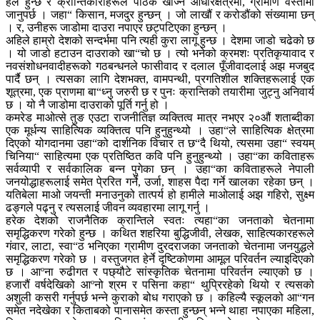
हल हुन्छ र क्रान्तिकारीहरूले पाठक खोज्न आधारक्षेत्रमा, ग्रामीण वस्तीमा
जानुपर्छ । जहा“ किसान, मजदुर हुन्छन् । जो लाखौं र करोडौंको संख्यामा छन्
। र, उनीहरू जाडोमा दाउरा नपाएर छट्पटिएका हुन्छन् ।
अहिले हाम्रो देशको सन्दर्भमा पनि त्यही कुरा लागू हुन्छ । देशमा जाडो चढेको छ
। यो जाडो हटाउन दाउराको खा“चो छ । त्यो भनेको क्रमशः प्रतिकृयावाद र
नवसंशोधनवादीहरूको गठबन्धनले फासीवाद र दलाल पूँजीवादलाई अझ मजबुद
पार्दै छन् । त्यसका लागि देशभक्त, वामपन्थी, प्रगतिशील शक्तिहरूलाई एक
शूत्रमा, एक प्राणमा बा“ध्नु जरुरी छ र पुनः क्रान्तिको तयारीमा जुट्नु अनिवार्य
छ । यो नै जाडोमा दाउराको पूर्ति गर्नु हो ।
कमरेड माओत्से तुङ एउटा राजनीतिज्ञ व्यक्तित्व मात्र नभएर २०औं शताब्दीका
एक मूर्धन्य साहित्यिक व्यक्तित्व पनि हुनुहुन्थ्यो । उहा“ले साहित्यिक क्षेत्रमा
दिएको योगदानमा उहा“को दार्शनिक विचार त छ“दै थियो, त्यसमा उहा“ स्वयम्
चिनिया“ साहित्यमा एक प्रतिष्ठित कवि पनि हुनुहुन्थ्यो । उहा“का कविताहरू
सर्वव्यापी र सर्वकालिक बन्न पुगेका छन् । उहा“का कविताहरूले नेपाली
जनयोद्धाहरूलाई समेत पे्ररित गर्ने, उर्जा, शाहस पैदा गर्ने खालका रहेका छन् ।
यतिबेला माओ जयन्ती मनाउनुको तात्पर्य हो हामीले माओलाई अझ गहिरो, सुक्ष्म
ढङ्गले पढ्नु र त्यसलाई जीवन व्यवहारमा लागू गर्नु ।
हरेक देशको राजनैतिक क्रान्तिले स्वतः त्यहा“का जनताको चेतनामा
समृद्धिकरण गरेको हुन्छ । कथित शहरिया बुद्धिजीवी, लेखक, साहित्यकारहरूले
गंवार, लाटा, स्वा“ठ भनिएका ग्रामीण दुरदराजका जनताको चेतनामा जनयुद्धले
समृद्धिकरण गरेको छ । वस्तुजगत हेर्ने दृष्टिकोणमा आमूल परिवर्तन ल्याइदिएको
छ । आºना रुढीगत र पछ्यौटे सांस्कृतिक चेतनामा परिवर्तन ल्याएको छ ।
हजारौं वर्षदेखिको आºनो श्रम र पसिना कहा“ थुप्रिरहेको थियो र त्यसको
अशुली कसरी गर्नुपर्छ भन्ने कुराको बोध गराएको छ । कहिल्यै स्कूलको आ“गन
समेत नदेखेका र किताबको पानासमेत कस्ता हुन्छन् भन्ने थाहा नपाएका महिला,