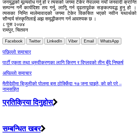
जनयुद्धको मूल्यवोध गर्नु हो र त्यसको जगमा टेकेर नेपालमा नयाँ जनवादी क्रान्ति
सम्पन्न गर्ने कार्यदिशा तय गर्नु, लागिू गर्न दृढतापूर्वक सङ्कल्पवद्ध हुनु हो ।
त्यसका निम्ति मालेमावादको जगमा टेकेर विकसित भएको नवीन यथार्थको
सौन्दर्य संस्कृतिलाई अझ समृद्धीकरण गर्न आवश्यक छ ।
८ पुस २०७४
रामपुर, चितवन
Facebook
Twitter
LinkedIn
Viber
Email
WhatsApp
Post
पछिल्लाे समाचार
navigation
पार्टी एकता तथा ध्रुवीकरणका लागि किरण र विप्लवको तीन बुँदे निष्कर्ष
अघिल्लाे समाचार
मैतीदेवीमा बिजुलीको पोलमा बस ठोक्किँदा १७ जना घाइते, को को परे –
नामसहित
प्रतिक्रिया दिनुहोस्
सम्बन्धित खबर