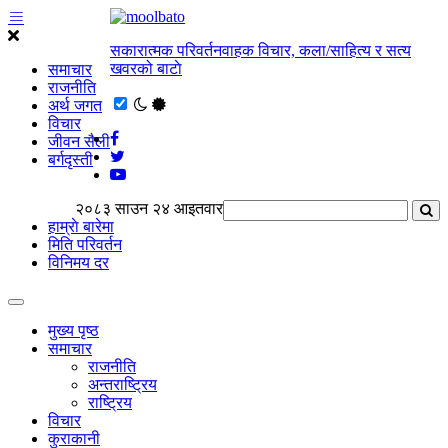
सकारात्मक परिवर्तनवाहक विचार, कला/साहित्य र सत्य
खवरको बाटाे
समाचार
राजनीति
अर्थ जगत
विचार
जीवन सैली
बर्गदृस्ती
२०८३ साउन २४ आइतवार
हाम्राे बारेमा
मिति परिवर्तन
विनिमय दर
मुख्य पृष्ठ
समाचार
राजनीति
अन्तराष्ट्रिय
राष्ट्रिय
विचार
कुराकानी