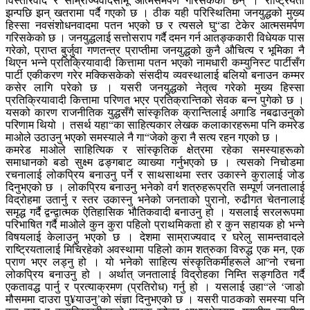
विस्तारवाद र साम्राज्यवादसामू आत्मसमर्पण गरिसकेका छन् । राष्ट्रियता
झन्पछि झन् खतरामा पर्दै गएको छ । ठीक यही परिस्थितिमा जनयुद्धको मुख्य
हिस्सा नवसंशोधनवादमा पतन भएको छ र त्यसले घु“डा टेकेर आत्मसमर्पण
गरिसकेको छ । जनयुद्धलाई सत्तोसराप गर्दै दमन गर्न आतङ्ककारी विधेयक पास
गरेको, प्राप्त बुर्जुवा गणतन्त्र प्राप्तीमा जनयुद्धको कुनै औचित्य र भूमिका नै
थिएन भन्ने प्रतिक्रियावादी कित्तामा पतन भएको नामधारी कम्युनिस्ट पार्टीसँग
पार्टी एकीकरण गरेर मक्किसकेको संसदीय व्यवस्थालाई बलियो बनाउन कम्मर
कसेर लागि परेको छ । यसरी जनयुद्धको नेतृत्व गरेको मुख्य हिस्सा
प्रतिक्रियावादी कित्तामा परिणत भएर प्रतिक्रान्तिको सेवक बन्न पुगेको छ ।
यसको कारण राजनीतिक युद्धसँगै सांस्कृतिक क्रान्तिलाई अगाडि नबढाउनुको
परिणाम थियो । तसर्थ यहा“का साहित्यकार लेखक कलाकारहरूमा पनि कमरेड
माओले उठाउनु भएको समस्याले नै गा“जेको कुरा नै सत्य रहन गएको छ ।
कमरेड माओले साहित्यिक र सांस्कृतिक क्षेत्रमा रहेका समस्याहरूको
समाधानको बडो सुक्ष्म ढङ्गबाट व्याख्या गर्नुभएको छ । त्यसको निचोडमा
रचनालाई लोकप्रिय बनाउनु पर्ने र साथसाथमा स्तर उकास्ने कुरालाई जोड
दिनुभएको छ । लोकप्रिय बनाउनु भनेको वर्ग शत्रुहरूप्रति सम्पूर्ण जनतालाई
विद्रोहमा उतार्नु र स्तर उकास्नु भनेको जनताको पुरानो, रुढीगत चेतनालाई
समृद्ध गर्दै द्वन्द्वात्मक ऐतिहासिक भौतिकवादी बनाउनु हो । यसलाई सरलरूपमा
परिभाषित गर्दै माओले कुन कुरा पहिलो प्राथमिकता हो र कुन सहायक हो भन्ने
विषयलाई केलाउनु भएको छ । देशमा साम्राज्यवाद र घरेलु सामन्तवादले
राष्ट्रियतालाई मिचिरहेको अवस्थामा पहिलो काम शत्रुका विरुद्ध एक मन, एक
प्राण भएर लड्नु हो । यो भनेको साहित्य संस्कृतिकर्मीहरूले आºनो रचना
लोकप्रिय बनाउनु हो । अर्थात् जनतालाई विद्रोहका निम्ति सङ्गठित गर्दै
एकतावद्ध पार्नु र प्रत्याक्रमण (प्रतिरोध) गर्नु हो । यसलाई उहा“ले ‘जाडो
मौसममा दाउरा पु¥याउनु’को संज्ञा दिनुभएको छ । यसरी पाठकको समस्या पनि