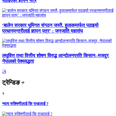
पठाइएको ज्ञापन पत्र
‘बालेन सरकार भूमिगत संगठन जस्तै, हुलाकमार्फत् पठाइयो
प्रधानमन्त्रीलाई ज्ञापन पत्र’ : जनजाति महासंघ
लघुवित्त तथा वित्तीय शोषण विरुद्ध आन्दोलनप्रति किसान–मजदुर
नेपालको ऐक्यवद्धता
ट्रेन्डिङ
+
१
न्याय रुक्मिणीलाई कि राधालाई ?