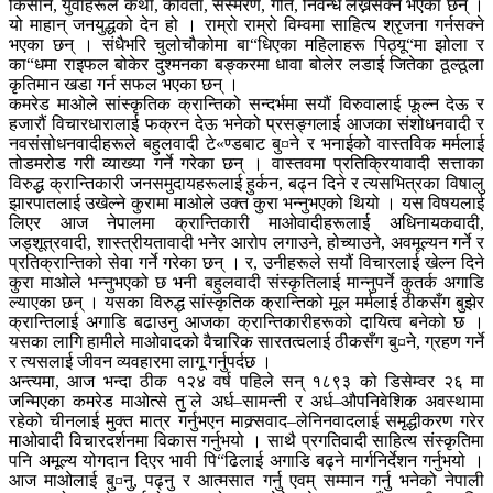
किसान, युवाहरूले कथा, कविता, संस्मरण, गीत, निवन्ध लेख्नसक्ने भएका छन् ।
यो माहान् जनयुद्धको देन हो । राम्रो राम्रो विम्वमा साहित्य श्रृजना गर्नसक्ने
भएका छन् । संधैभरि चुलोचौकोमा बा“धिएका महिलाहरू पिठ्यू“मा झोला र
का“धमा राइफल बोकेर दुश्मनका बङ्करमा धावा बोलेर लडाई जितेका ठूल्ठूला
कृतिमान खडा गर्न सफल भएका छन् ।
कमरेड माओले सांस्कृतिक क्रान्तिको सन्दर्भमा सयौं विरुवालाई फूल्न देऊ र
हजारौं विचारधारालाई फक्रन देऊ भनेको प्रसङ्गलाई आजका संशोधनवादी र
नवसंसोधनवादीहरूले बहुलवादी टे«ण्डबाट बु¤ने र भनाईको वास्तविक मर्मलाई
तोडमरोड गरी व्याख्या गर्ने गरेका छन् । वास्तवमा प्रतिक्रियावादी सत्ताका
विरुद्ध क्रान्तिकारी जनसमुदायहरूलाई हुर्कन, बढ्न दिने र त्यसभित्रका विषालु
झारपातलाई उखेल्ने कुरामा माओले उक्त कुरा भन्नुभएको थियो । यस विषयलाई
लिएर आज नेपालमा क्रान्तिकारी माओवादीहरूलाई अधिनायकवादी,
जड्शूत्रवादी, शास्त्रीयतावादी भनेर आरोप लगाउने, होच्याउने, अवमूल्यन गर्ने र
प्रतिक्रान्तिको सेवा गर्ने गरेका छन् । र, उनीहरूले सयौं विचारलाई खेल्न दिने
कुरा माओले भन्नुभएको छ भनी बहुलवादी संस्कृतिलाई मान्नुपर्ने कुतर्क अगाडि
ल्याएका छन् । यसका विरुद्ध सांस्कृतिक क्रान्तिको मूल मर्मलाई ठीकसँग बुझेर
क्रान्तिलाई अगाडि बढाउनु आजका क्रान्तिकारीहरूको दायित्व बनेको छ ।
यसका लागि हामीले माओवादको वैचारिक सारतत्वलाई ठीकसँग बु¤ने, ग्रहण गर्ने
र त्यसलाई जीवन व्यवहारमा लागू गर्नुपर्दछ ।
अन्त्यमा, आज भन्दा ठीक १२४ वर्ष पहिले सन् १८९३ को डिसेम्वर २६ मा
जन्मिएका कमरेड माओत्से तु¨ले अर्ध–सामन्ती र अर्ध–औपनिवेशिक अवस्थामा
रहेको चीनलाई मुक्त मात्र गर्नुभएन माक्र्सवाद–लेनिनवादलाई समृद्धीकरण गरेर
माओवादी विचारदर्शनमा विकास गर्नुभयो । साथै प्रगतिवादी साहित्य संस्कृतिमा
पनि अमूल्य योगदान दिएर भावी पि“ढिलाई अगाडि बढ्ने मार्गनिर्देशन गर्नुभयो ।
आज माओलाई बु¤नु, पढ्नु र आत्मसात गर्नु एवम् सम्मान गर्नु भनेको नेपाली