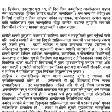
२६ डिसेम्बर, तदनुसार पुस ११, यो दिन विश्व कम्युनिस्ट आन्दोलनका माहान्
नेता माओवादका प्रणेता कमरेड माओको जन्मदिवश । यस सन्दर्भमा सर्वप्रथम
चिनियाँ क्रान्ति र विश्व सर्वहारा वर्गका महानायक, माओवादका प्रणेता महान्
कवि साहित्यकार एवम् सांस्कृतिक योद्धा कमरेड माओत्से तु¨प्रति उहा“को
विद्यार्थीको तर्फबाट भावपूर्ण श्रद्धाञ्जली र लाल सलाम ।
हामीले हाम्रो मुलुकमा माक्र्सवादी साहित्य, कला र संस्कृतिको कुरा गर्नुपर्दा फेरी
पनि कमरेड माओले येनानमा दिएको साहित्य–कला सम्बन्धी प्रवचनलाई स्मरण
गर्नु जरुरी हुन्छ । यद्यपी साहित्य र कला सम्बन्धमा माक्र्स एङ्गेल्स र
लेनिनहरूले सुस्पष्ट रूपमा माक्र्सवादी मान्यता अगाडि सार्नुभएको छ । तर पनि
हाम्रो देशको वर्तमान आर्थिक, सांस्कृतिक, सामाजिक, र राजनैतिक स्थितिलाई
केलाउ“दा र वर्तमान युगको विश्लेषण गर्दा माक्र्सवाद र लेनिनवादको जगमा टेकेर
विकसित भएको माओवादी विचारलाई नै मुख्य प्रस्थानविन्दु बनाएर मात्र अघि
बढ्न सक्छौं । त्यसैले सांस्कृतिक क्रान्तिको कुरा गर्दा माओवादी संस्कृति, कला
र साहित्य नै यतिबेलाको मुख्य निर्देशक सिद्धान्त बन्न पुग्दछ ।
साहित्य र राजनीतिलाई अलग अलग रूपबाट बु¤ने र व्याख्या गर्ने
प्रतिक्रियावादी कोण हो । उनीहरूले यी दुई विषयलाई भिन्न रूपमा
उभ्याइदिन्छन् । तर माक्र्सवादीहरू जहिले पनि यी दुई विषय एकापसमा
अन्तरनिहीत छन् र राजनीतिकै कमाण्डमा सबै कुरा सञ्चालन हुन्छन् भन्ने मान्यता
राख्दछ । जो कुरा सत्य हो । यसको अर्थ हुन्छ साहित्य, कला संस्कृतिको
विकासको आन्दोलनले राजनीतिक आन्दोलनकै प्रतिनिधित्व गर्दछ ।
कमरेड माओले येनानमा दिनुभएको साहित्य–कला सम्बन्धी प्रवचन हाम्रो युगको
सर्वकालिक दस्तावेज हो । त्यहा“ माओत्से तुङले मुख्यरूपमा सांस्कृतिक