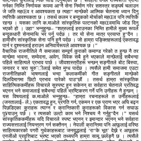
पल्टनको कुरालाई निकै जोड दिनुभएको छ । सर्वहारा वर्गले राज्यसत्ता प्राप्त
गर्नका निम्ति निर्णायक रूपमा आºनै सेना निर्माण गरेर सशस्त्र सङ्घर्ष चलाउन
जे जति महŒव र आवश्यकता छ त्यहा“ मान्छेको आत्मिक चेतनामा ध्यान दिनु
त्यत्तिकै आवश्यकता छ । तसर्थ कलम र बन्दुकको मोर्चाको महŒव पनि त्यत्तिकै
रहन्छ । यसका लागि क.माओले सांस्कृतिक पल्टनको महŒवमाथि जोड दिनु
भएको हो । उहा“ भन्नुहुन्छ– “शत्रुलाई हराउनका निम्ति हामीले मुख्य रूपले
बन्दुकधारी सेनामाथि भर पर्नु पर्दछ । तर यो सेना मात्र प्रयाप्त हु“दैन ।
हामीसँग सांस्कृतिक सेना पनि हुनै पर्दछ । जो हाम्रा पङ्क्तिहरूलाई एकतावद्ध
पार्न र दुश्मनलाई हराउन अनिवार्यरूपले आवश्यक छ ।”
वैचारिक राजनीतिले नै समाजका सम्पूर्ण कुराको कमाण्ड गरेको त हुन्छ नै तर
मान्छेमा भावना, सम्वेदना, आवेग, विवेक सबै हुने भएकाले मान्छेलाई सबैभन्दा
पहिले साहित्यले प्रभाव पार्छ । जीवशास्त्रीहरू भन्छन् सङ्गीतले बोट बिरुवा,
जनावर र चरा चुरु¨ीलाई समेत मुग्ध पार्दछ । त्यसैले हामी समाजमा एउटा
राजनीतिज्ञको भाषणलाई भन्दा कलाकर्मीको गीत सङ्गीतले मान्छेको
दिलदिमागमा छिटो प्रभाव पारेको पाउ“छौं । तसर्थ हाम्रा सांस्कृतिक
साहित्यिककर्मीहरू विचारले सुस्पष्ट हुन सकेनन् वा सर्वहारा चेतनाले प्रतिवद्ध
भएनन् भने समाजलाई सबैभन्दा पहिले भ्रष्टिकरण गर्ने पनि उनीहरू नै हुन्छन् ।
यस विषयलाई क.माओले भन्नुहुन्छ– “हाम्रा रचनाहरूले त उनीहरूलाई
(जनतालाई– ले.) एकतावद्ध हुन, प्रगति गर्न, एकमन र एक प्राण भएर अघि बढ्न
पिछडिएका कुराहरू त्याग्न र क्रान्तिकारी कुराहरूको विकास गर्न सघाऊ
पु¥याउनु पर्छ । र त्यसको उल्टो काम भने निश्चय नै गर्नुहु“दैन ।” यसर्थ
सांस्कृतिककर्मीहरू यदि विचारले स्पष्ट भएनन् र इमान्दार भएनन् भने सर्वहारा
राज्यसत्तालाई नियन्त्रण गर्न सक्तैनन् । नेपाली क्रान्तिमा पनि आफूलाई वरिष्ठ
साहित्यकारको पगरी गुथेकाहरूबाट जनयुद्धलाई ‘रा“के भूत’ देख्ने र आफूहरू
एनजीओ प्रवृत्तिबाट भ्रष्ट भएको तथ्यपनि हाम्रा सामू छर्लङ्गै छ । त्यसैले