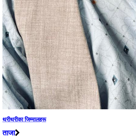
थरीथरीका जिम्मालहरू
ताजा