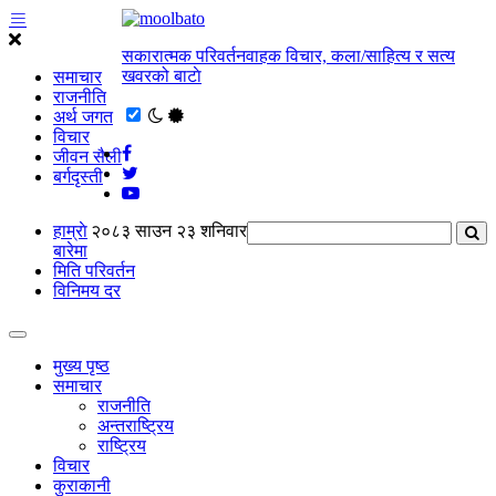
सकारात्मक परिवर्तनवाहक विचार, कला/साहित्य र सत्य
खवरको बाटाे
समाचार
राजनीति
अर्थ जगत
विचार
जीवन सैली
बर्गदृस्ती
हाम्राे
२०८३ साउन २३ शनिवार
बारेमा
मिति परिवर्तन
विनिमय दर
मुख्य पृष्ठ
समाचार
राजनीति
अन्तराष्ट्रिय
राष्ट्रिय
विचार
कुराकानी