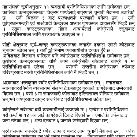
महासंघको सूचीअनुसार ११ व्यवसायी प्रतिनिधिसभाका लागि उम्मेदवार छन् ।
कालिका कन्स्ट्रक्सनका विक्रम पाण्डेलाई राप्रपाले चुनावी मैदानमा उतारेको
छ । उनी चितवन ३ बाट प्रत्यक्षतर्फ प्रत्याशी बनेका छन् । उनी
पूर्वप्रधानमन्त्री एवं माओवादी केन्द्रका अध्यक्ष पुष्पकमल दाहालसँग भिड्दै छन्
। रसुवा कन्स्ट्रक्सनका मोहन आचार्यलाई कांग्रेसले रसुवाबाट
प्रतिनिधिसभाका लागि प्रत्यक्षतर्फ उठाएको छ ।
सोही क्षेत्रबाट सूर्य–चन्द्र कन्स्ट्रक्सनका जनार्दन ढकाल एमाले कोटाबाट
चुनावमा उठेका छन् । यहाँ दुई निर्माण व्यवसायीबीच टक्कर हुँदै छ ।
धादिङबाट दिलमान पाख्रिन पनि कांग्रेसबाट प्रतिनिधिसभा उम्मेदवार छन् ।
कुशेश्वर कन्स्ट्रक्सनका तीर्थ लामा कांग्रेसकै कोटाबाट काभ्रे १ मा
प्रतिनिधिसभामा उठेका छन् । यसैगरी सप्तरीमा कांग्रेसका तर्फबाट
हरिशप्रसाद महतो प्रतिनिधिसभाका लागि नै भिडदै छन् ।
अछामबाट भरतकुमार स्वाँर प्रतिनिधिसभाका उम्मेदवार छन् । मनाङबाट
म्यानपावररनिर्माण व्यवसायमा संलग्न टेकबहादुर गुरुङले कांग्रेसबाट उम्मेदवारी
दिएका छन् । पर्सा ३ मा समाजवादी फोरमबाट हरिनारायण रौनियार उम्मेदवार
छन् भने जयप्रसाद ठाकुर सप्तरीबाट प्रतिनिधिसभामा उठेका छन् ।
कांग्रेसले सबैभन्दा बढी व्यवसायीलाई उठाएको छ । प्रदेश र प्रतिनिधिसभा
गरी कम्तीमा १४ जनालाई कांग्रेसले टिकट दिएको छ । एमालेका तर्फबाट ३
जना उठेका छन् । अन्य दलबाट ६ जनाले उम्मेदवारी दिएका छन् ।
प्रदेशसभामा काभ्रेबाटै गणेश लामा र चन्द्र लामा चुनावी मैदानमा छन् । गणेश
कांग्रेसका उम्मेदवार हुन् भने चन्द्र एमालेका हुन् । विवादास्पद छवि भएका गणेश