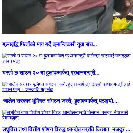
मूल्यवृद्धि फिर्ताको माग गर्दै क्रान्तिकारी युवा संघ...
यस्तो छ साउन २० मा हुलाकमार्फत् प्रधानमन्त्री...
‘बालेन सरकार भूमिगत संगठन जस्तै, हुलाकमार्फत् पठाइयो...
लघुवित्त तथा वित्तीय शोषण विरुद्ध आन्दोलनप्रति किसान–मजदुर ...