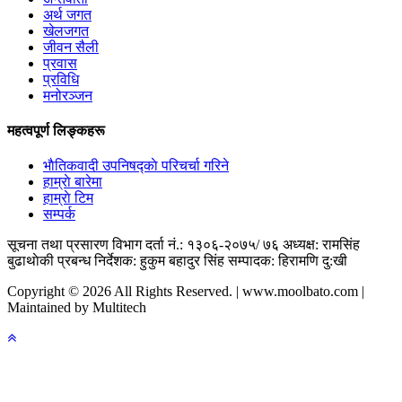
अर्थ जगत
खेलजगत
जीवन सैली
प्रवास
प्रविधि
मनोरञ्जन
महत्वपूर्ण लिङ्कहरू
भाैतिकवादी उपनिषद्काे परिचर्चा गरिने
हाम्राे बारेमा
हाम्राे टिम
सम्पर्क
सूचना तथा प्रसारण विभाग दर्ता नं.: १३०६-२०७५/ ७६
अध्यक्ष: रामसिंह
बुढाथाेकी
प्रबन्ध निर्देशक: हुकुम बहादुर सिंह
सम्पादक: हिरामणि दु:खी
Copyright © 2026 All Rights Reserved. | www.moolbato.com |
Maintained by Multitech