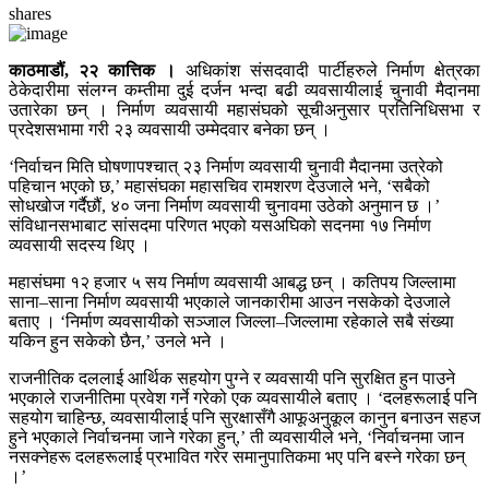
shares
काठमाडौं, २२ कात्तिक ।
अधिकांश संसदवादी पार्टीहरुले निर्माण क्षेत्रका
ठेकेदारीमा संलग्न कम्तीमा दुई दर्जन भन्दा बढी व्यवसायीलाई चुनावी मैदानमा
उतारेका छन् । निर्माण व्यवसायी महासंघको सूचीअनुसार प्रतिनिधिसभा र
प्रदेशसभामा गरी २३ व्यवसायी उम्मेदवार बनेका छन् ।
‘निर्वाचन मिति घोषणापश्चात् २३ निर्माण व्यवसायी चुनावी मैदानमा उत्रेको
पहिचान भएको छ,’ महासंघका महासचिव रामशरण देउजाले भने, ‘सबैको
सोधखोज गर्दैछौं, ४० जना निर्माण व्यवसायी चुनावमा उठेको अनुमान छ ।’
संविधानसभाबाट सांसदमा परिणत भएको यसअघिको सदनमा १७ निर्माण
व्यवसायी सदस्य थिए ।
महासंघमा १२ हजार ५ सय निर्माण व्यवसायी आबद्ध छन् । कतिपय जिल्लामा
साना–साना निर्माण व्यवसायी भएकाले जानकारीमा आउन नसकेको देउजाले
बताए । ‘निर्माण व्यवसायीको सञ्जाल जिल्ला–जिल्लामा रहेकाले सबै संख्या
यकिन हुन सकेको छैन,’ उनले भने ।
राजनीतिक दललाई आर्थिक सहयोग पुग्ने र व्यवसायी पनि सुरक्षित हुन पाउने
भएकाले राजनीतिमा प्रवेश गर्ने गरेको एक व्यवसायीले बताए । ‘दलहरूलाई पनि
सहयोग चाहिन्छ, व्यवसायीलाई पनि सुरक्षासँगै आफूअनुकूल कानुन बनाउन सहज
हुने भएकाले निर्वाचनमा जाने गरेका हुन्,’ ती व्यवसायीले भने, ‘निर्वाचनमा जान
नसक्नेहरू दलहरूलाई प्रभावित गरेर समानुपातिकमा भए पनि बस्ने गरेका छन्
।’