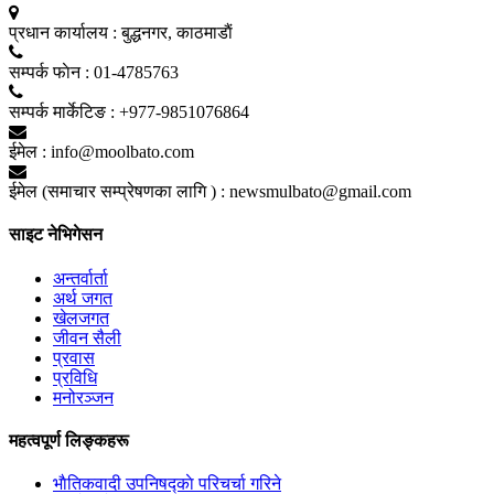
प्रधान कार्यालय :
बुद्धनगर, काठमाडाैं
सम्पर्क फाेन :
01-4785763
सम्पर्क मार्केटिङ :
+977-9851076864
ईमेल :
info@moolbato.com
ईमेल (समाचार सम्प्रेषणका लागि ) :
newsmulbato@gmail.com
साइट नेभिगेसन
अन्तर्वार्ता
अर्थ जगत
खेलजगत
जीवन सैली
प्रवास
प्रविधि
मनोरञ्जन
महत्वपूर्ण लिङ्कहरू
भाैतिकवादी उपनिषद्काे परिचर्चा गरिने