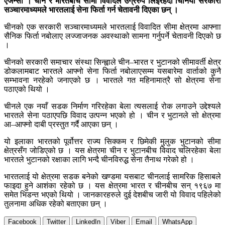
एजेन्सी । चीन र भारतबीच सीमा विवादले उग्ररुप लिइरहँदा चिनियाँ सरकारी
सञ्चारमाध्यमले भारतलाई सेना फिर्ता गर्न चेतावनी दिएका छन् ।
चीनको एक सरकारी सञ्चारमाध्यमले भारतलाई विवादित सीमा क्षेत्रमा आफ्नाा
सैनिक फिर्ता नबोलाए लज्जाजनक अवस्थाको सामना गर्नुपर्ने चेतावनी दिएको छ
।
चीनको सरकारी समाचार संस्था सिन्ह्वाले चीन–भारत र भुटानको सीमावर्ती क्षेत्र
डोकलामबाट भारतले आफ्नो सेना फिर्ता नबोलाएसम्म यसबारेमा वार्ताको कुनै
सम्भावना नरहेको जनाएको छ । भारतले गत महिनामात्रै सो क्षेत्रमा सेना
पठाएको थियो ।
चीनले एक नयाँ सडक निर्माण गरिरहेका बेला त्यसलाई रोक लगाउने उद्देश्यले
भारतले सेना पठाएपछि विवाद उत्पन्न भएको हो । चीन र भुटानले सो क्षेत्रमा
आ–आफ्नो दाबी प्रस्तुत गर्दै आएका छन् ।
यो इलाका भारतको पूर्वोत्तर राज्य सिक्कम र छिमेकी मुलुक भुटानको सीमा
क्षेत्रसँग जोडिएको छ । यस क्षेत्रमा चीन र भुटानबीच विवाद चलिरहेका बेला
भारतले भुटानको रक्षाका लागि भन्दै चीनविरुद्ध सेना तैनाथ गरेको हो ।
भारतलाई यो क्षेत्रमा सडक बनेको खण्डमा यसबाट चीनलाई सामरिक हिसाबले
फाइदा हुने आशंका रहेको छ । यस क्षेत्रमा भारत र चीनबीच सन् १९६७ मा
समेत भिडन्त भएको थियो । जानकारहरुले दुई देशबीच जारी यो विवाद पहिलेको
तुलनामा अधिक रहेको बताएका छन् ।
Facebook
Twitter
LinkedIn
Viber
Email
WhatsApp