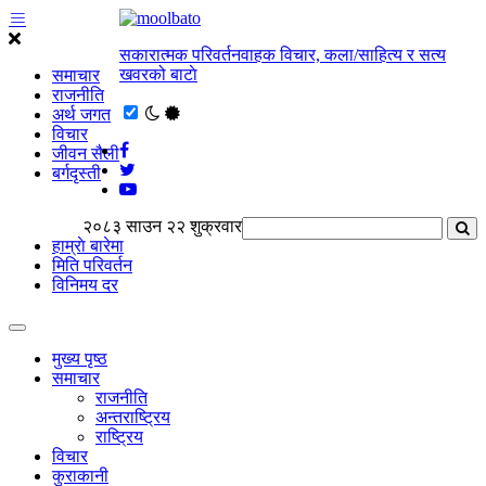
सकारात्मक परिवर्तनवाहक विचार, कला/साहित्य र सत्य
खवरको बाटाे
समाचार
राजनीति
अर्थ जगत
विचार
जीवन सैली
बर्गदृस्ती
२०८३ साउन २२ शुक्रवार
हाम्राे बारेमा
मिति परिवर्तन
विनिमय दर
मुख्य पृष्ठ
समाचार
राजनीति
अन्तराष्ट्रिय
राष्ट्रिय
विचार
कुराकानी