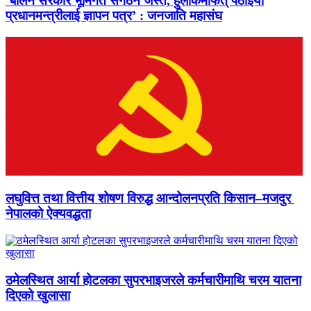
‘बालेन सरकार भूमिगत संगठन जस्तै, हुलाकमार्फत् पठाइयो
प्रधानमन्त्रीलाई ज्ञापन पत्र’ : जनजाति महासंघ
लघुवित्त तथा वित्तीय शोषण विरुद्ध आन्दोलनप्रति किसान–मजदुर
नेपालको ऐक्यवद्धता
ठमेलस्थित आर्या होटलका सुपरभाइजरले कर्मचारीमाथि चरम यातना
दिएको खुलासा