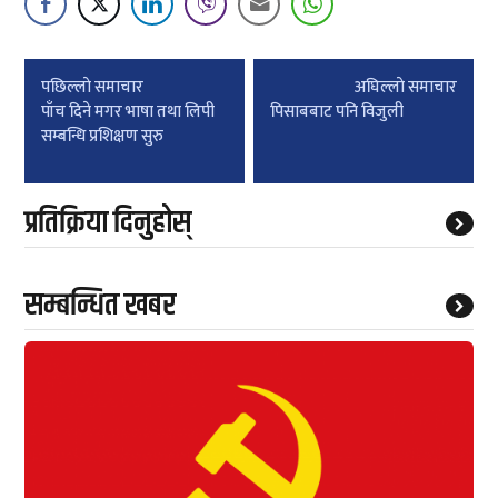
Post
पछिल्लाे समाचार
अघिल्लाे समाचार
navigation
पाँच दिने मगर भाषा तथा लिपी
पिसाबबाट पनि विजुली
सम्बन्धि प्रशिक्षण सुरु
प्रतिक्रिया दिनुहोस्
सम्बन्धित खबर