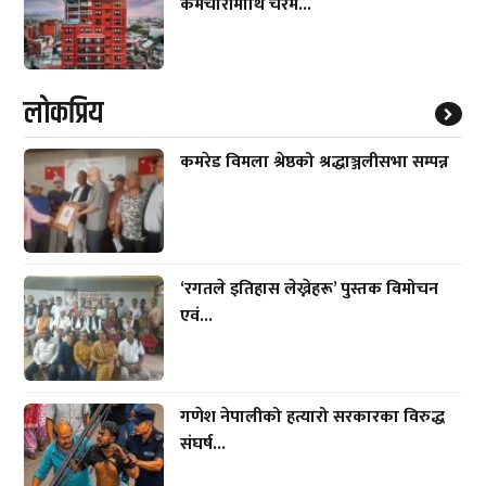
कर्मचारीमाथि चरम...
लाेकप्रिय
कमरेड विमला श्रेष्ठको श्रद्धाञ्जलीसभा सम्पन्न
‘रगतले इतिहास लेख्नेहरू’ पुस्तक विमोचन
एवं...
गणेश नेपालीको हत्यारो सरकारका विरुद्ध
संघर्ष...