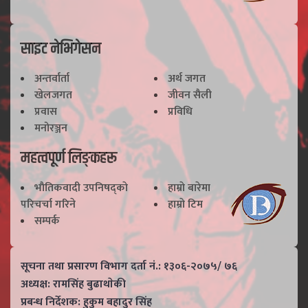
साइट नेभिगेसन
अन्तर्वार्ता
अर्थ जगत
खेलजगत
जीवन सैली
प्रवास
प्रविधि
मनोरञ्जन
महत्वपूर्ण लिङ्कहरू
भाैतिकवादी उपनिषद्काे
हाम्राे बारेमा
परिचर्चा गरिने
हाम्राे टिम
सम्पर्क
सूचना तथा प्रसारण विभाग दर्ता नं.: १३०६-२०७५/ ७६
अध्यक्ष: रामसिंह बुढाथाेकी
प्रबन्ध निर्देशक: हुकुम बहादुर सिंह