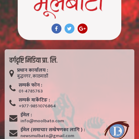
वर्गदृष्टि मिडिया प्रा. लि.
प्रधान कार्यालय :
बुद्धनगर, काठमाडाैं
सम्पर्क फाेन :
01-4785763
सम्पर्क मार्केटिङ :
+977-9851076864
ईमेल :
info@moolbato.com
ईमेल (समाचार सम्प्रेषणका लागि ) :
newsmulbato@gmail.com