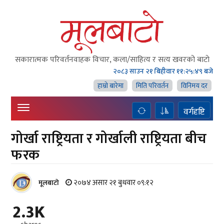
सकारात्मक परिवर्तनवाहक विचार, कला/साहित्य र सत्य खवरको बाटाे
२०८३ साउन २१ बिहीवार
११:२५:५० बजे
हाम्राे बारेमा
मिति परिवर्तन
विनिमय दर
वर्गदृष्टि
गोर्खा राष्ट्रियता र गोर्खाली राष्ट्रियता बीच
फरक
२०७४ असार २१ बुधवार ०९:१२
मूलबाटाे
2.3K