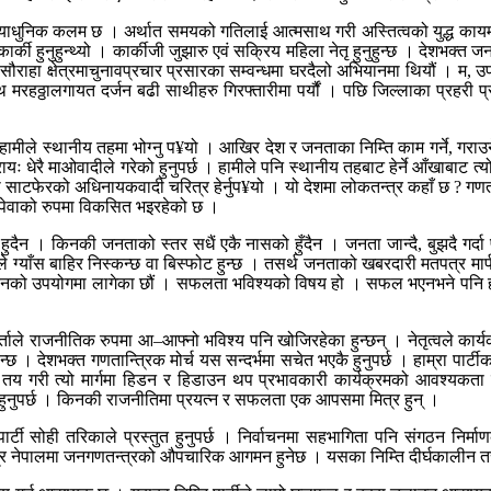
त्याधुनिक कलम छ । अर्थात समयको गतिलाई आत्मसाथ गरी अस्तित्वको युद्ध कायम र
र्की हुनुहुन्थ्यो । कार्कीजी जुझारु एवं सक्रिय महिला नेतृ हुनुहुन्छ । देशभक्त 
सौराहा क्षेत्रमाचुनावप्रचार प्रसारका सम्वन्धमा घरदैलो अभियानमा थियौं । म, उप
रहठ्ठालगायत दर्जन बढी साथीहरु गिरफ्तारीमा पर्यौं । पछि जिल्लाका प्रहरी प्
ीले स्थानीय तहमा भोग्नु प¥यो । आखिर देश र जनताका निम्ति काम गर्ने, गराउने स
यः धेरै माओवादीले गरेको हुनुपर्छ । हामीले पनि स्थानीय तहबाट हेर्ने आँखाबाट त्य
्ता साटफेरको अधिनायकवादी चरित्र हेर्नुप¥यो । यो देशमा लोकतन्त्र कहाँ छ ? 
ै पेवाको रुपमा विकसित भइरहेको छ ।
दैन । किनकी जनताको स्तर सधैं एकै नासको हुँदैन । जनता जान्दै, बुझदै गर्दा प
 ग्याँस बाहिर निस्कन्छ वा बिस्फोट हुन्छ । तसर्थ जनताको खबरदारी मतपत्र मार्
नको उपयोगमा लागेका छौं । सफलता भविश्यको विषय हो । सफल भएनभने पनि हामीले
ाले राजनीतिक रुपमा आ–आफ्नो भविश्य पनि खोजिरहेका हुन्छन् । नेतृत्वले कार्यकर्
हुन्छ । देशभक्त गणतान्त्रिक मोर्च यस सन्दर्भमा सचेत भएकै हुनुपर्छ । हाम्रा पार्
य गरी त्यो मार्गमा हिडन र हिडाउन थप प्रभावकारी कार्यक्रमको आवश्यकता पर्
 हुनुपर्छ । किनकी राजनीतिमा प्रयत्न र सफलता एक आपसमा मित्र हुन् ।
र्टी सोही तरिकाले प्रस्तुत हुनुपर्छ । निर्वाचनमा सहभागिता पनि संगठन निर्म
त्र नेपालमा जनगणतन्त्रको औपचारिक आगमन हुनेछ । यसका निम्ति दीर्घकालीन तर