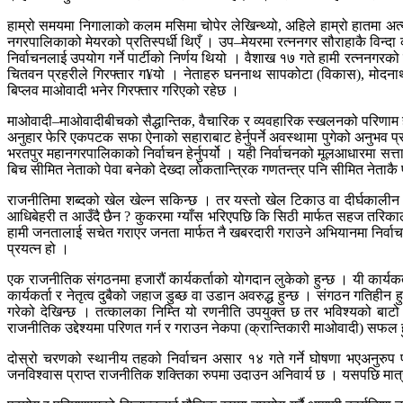
हाम्रो समयमा निगालाको कलम मसिमा चोपेर लेखिन्थ्यो, अहिले हाम्रो हातमा अ
नगरपालिकाको मेयरको प्रतिस्पर्धी थिएँ । उप–मेयरमा रत्ननगर सौराहाकै विन्दा का
निर्वाचनलाई उपयोग गर्ने पार्टीको निर्णय थियो । वैशाख १७ गते हामी रत्ननगरको 
चितवन प्रहरीले गिरफ्तार ग¥यो । नेताहरु घननाथ सापकोटा (विकास), मोदनाथ म
बिप्लव माओवादी भनेर गिरफ्तार गरिएको रहेछ ।
माओवादी–माओवादीबीचको सैद्धान्तिक, वैचारिक र व्यवहारिक स्खलनको परिणाम हाम
अनुहार फेरि एकपटक सफा ऐनाको सहाराबाट हेर्नुपर्ने अवस्थामा पुगेको अनुभव प्रा
भरतपुर महानगरपालिकाको निर्वाचन हेर्नुपर्यो । यही निर्वाचनको मूलआधारमा सत
बिच सीमित नेताको पेवा बनेको देख्दा लोकतान्त्रिक गणतन्त्र पनि सीमित नेताक
राजनीतिमा शब्दको खेल खेल्न सकिन्छ । तर यस्तो खेल टिकाउ वा दीर्घकालीन हु
आधिबेहरी त आउँदै छैन ? कुकरमा ग्याँस भरिएपछि कि सिठी मार्फत सहज तरिकाले
हामी जनतालाई सचेत गराएर जनता मार्फत नै खबरदारी गराउने अभियानमा निर्वाच
प्रयत्न हो ।
एक राजनीतिक संगठनमा हजारौं कार्यकर्ताको योगदान लुकेको हुन्छ । यी कार्यकर्त
कार्यकर्ता र नेतृत्व दुबैको जहाज डुब्छ वा उडान अवरुद्ध हुन्छ । संगठन गतिहीन 
गरेको देखिन्छ । तत्कालका निम्ति यो रणनीति उपयुक्त छ तर भविश्यको बाटो त
राजनीतिक उद्देश्यमा परिणत गर्न र गराउन नेकपा (क्रान्तिकारी माओवादी) सफल
दोस्रो चरणको स्थानीय तहको निर्वाचन असार १४ गते गर्ने घोषणा भएअनुरुप पा
जनविश्वास प्राप्त राजनीतिक शक्तिका रुपमा उदाउन अनिवार्य छ । यसपछि मा