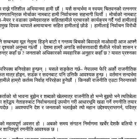
ाख्ने गतिशील अभियानमा हामी छौं । यसै सन्दर्भमा म स्वयम् चितवनको रत्ननगर
जनगणतान्त्रिक मोर्चाका नामबाट हामी निर्वाचनमा सहभागी थियौं । मोर्चाको नामबाट
–मेयर र वडाका उम्मेदवारहरु सहितहामीले प्रचारको कार्यक्रम गर्दै गर्दा हामीलाई
रमुख दिपक थापाले क्षमायाचना सहित हामीलाई छोडे । हामीलाई निर्वाचन विरोधी
म्बन्धमा मूल नेतृत्व हिड्ने बाटो र गन्तव्य बिचको बिवादले माओवादी आज आफ्नै
ो दृश्यको अनुभव ग¥यौं । देशमा हाम्रै अगाडि सर्वसत्तावादी शैलीले गरेको शासन र
गणतन्त्र कहाँ छ ? जनताको अधिकारको व्यवहारिक अनुहार कहाँ छ ? यावत प्रश्नका
रिपक्व बनिरहेका हुन्छन् । यसले सङ्केत गर्छ– नेपालमा फेरि अर्काे राजनीतिक
फत मात्र होइन, सडक र सदनबाट पनि उत्तिकै आवश्यक हुन्छ । वर्तमान सन्दर्भमा
 हाम्रो कर्तव्य निर्वाह गरिरहेका हुनेछौं । किनकी राजनीति एउटा निरन्तरको
ताको यो भावना बुझेन र शब्दको खेलमात्र राजनीति हो भन्ने बुझ्यो भने त्यतिबेला
टीका श्रेद्धय नेताहरुबाट निर्वाचनलाई उपयोग गरी आधारभूमि खडा गर्ने रणनीति तयार
दछ । अवश्यपनि देश र जनताको भलाईको त्यो महान उद्देश्यप्राप्तगर्न, पवित्र
ाणको महत्वपूर्ण अवसर हो । अबको समय संगठन निर्माणमा खर्चेर देशकै बलियो र
 शान्तिपूर्ण रणनीति आवश्यक छ ।