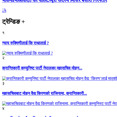
भाकपा(माओवादी) का पोलिटव्यूरो सदस्य मिसिर बेसारा गिरफ्तार
ट्रेन्डिङ
+
१
न्याय रुक्मिणीलाई कि राधालाई ?
२
क्रान्तिकारी कम्युनिष्ट पार्टी नेपालका महासचिव मोहन...
३
महासचिवबाट मोहन वैद्य किरणको राजिनामा, क्रान्तिकारी...
४