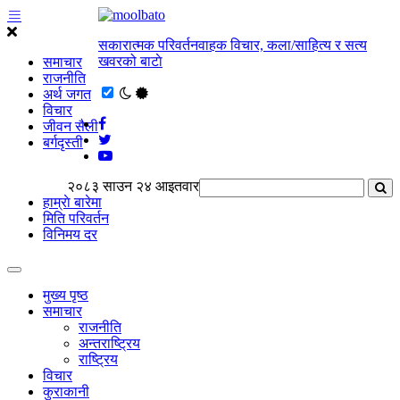
सकारात्मक परिवर्तनवाहक विचार, कला/साहित्य र सत्य
खवरको बाटाे
समाचार
राजनीति
अर्थ जगत
विचार
जीवन सैली
बर्गदृस्ती
२०८३ साउन २४ आइतवार
हाम्राे बारेमा
मिति परिवर्तन
विनिमय दर
मुख्य पृष्ठ
समाचार
राजनीति
अन्तराष्ट्रिय
राष्ट्रिय
विचार
कुराकानी