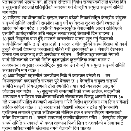
पठनपाठनको प्रबन्ध गर्न, होल्डिङ सेन्टरमा निर्वाध सञ्चारकर्मीलाई प्रवेश दिन
र सुकुम्वासीहरूलाई क्षतिपूर्तिको व्यवस्था गर्न केन्द्रीय संयुक्त सङ्घर्ष समिति
माग गर्दछ ।
२) राष्ट्रिय स्वाधीनतामाथि झन्झन् खतरा बढेको निष्कर्षसहित केन्द्रीय संयुक्त
सङ्घर्ष समिति एमसीसी सम्झौता लागु गर्ने प्रक्रिया तुरुन्त रोकी त्यसलाई
खारेज गर्न माग गर्दछ । त्यसैगरी षड्यन्त्रपूर्वक नेपालमाथि लादन खोजिएको
एसपीपी कार्यक्रमतिर अघि नबढ्न सरकारलाई चेतावनी दिन चाहन्छ ।
३) हालै लिपुलेक पास हुँदै भारतले मानसरोवर यात्रा सुरु गर्नु नेपालको
सार्वभौमिकतामाथि ठाडो प्रहार हो । भारत र चीन दुवैको सहभागितामा यो कार्य
हुनुले नेपाली देशभक्त जनतालाई गहिरो गरी झस्काएको छ । नेपाली देशभक्त
जनता यस कदमलाई ठाडै अस्वीकार गर्दछन् । लिम्पियाधुरासम्मको नेपाली
सार्वभौमिकताको रक्षाको निम्ति दृढतापूर्वक कुटनीतिक कदम चाल्न र
आवश्यकता अनुसार अन्तर्राष्ट्रिय मुद्दा बनाउन केन्द्रीय संयुक्त सङ्घर्ष समिति
सरकारसँग माग गर्दछ ।
४) अकासिएको महङ्गीले जनजीवन निकै नै कष्टकर बनेको छ । तर
नियन्त्रणको कदमप्रति सरकार पुरै बेखबर छ । केन्द्रीय संयुक्त सङ्घर्ष
समिति महङ्गी नियन्त्रणको ठोस रणनीति तयार गरी व्यवहारमा लागू गर्न
जोडदार माग गर्दछ । ५) सुकुम्वासी जनतामाथिको राज्य आतंक, महङ्गीको
अत्याचार र राष्ट्रिय स्वाधीनतामाथिको खेलबाडका विरुद्ध आगामी वैशाख ३०
गते राजधानीसहित देशव्यापी आयोजना गरिने विरोध प्रदर्शनमा भाग लिन सबैलाई
हार्दिक अपिल गर्दछ । ६) सरकारको विद्यार्थी संगठन र ट्रेड युनियनमाथि
प्रतिबन्ध लगाउने दृष्टता संविधानको मौलिक हक र अन्तराष्ट्रिय मान्यताको
समेत खिलाफमा छ । यसले राज्यलाई फासीवादीकरण गर्नेछ । केन्द्रीय संयुक्त
संघर्ष समिति सरकारले यो कदम तत्काल फिर्ता लिन र दशकौंको बलिदानबाट
प्राप्त अधिकारमाथि खेलबाड नगर्न चेतावनी दिन चाहन्छ ।