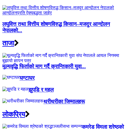
लघुवित्त तथा वित्तीय शोषणविरुद्ध किसान–मजदुर आन्दोलन
नेपालको...
ताजा
मूल्यवृद्धि फिर्ताको माग गर्दै क्रान्तिकारी युवा...
घण्टाघर
झुपडि र महल
थरीथरीका जिम्मालहरू
लाेकप्रिय
कमरेड विमला श्रेष्ठको