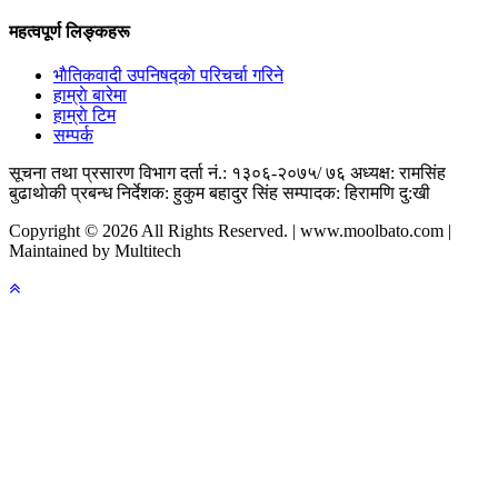
महत्वपूर्ण लिङ्कहरू
भाैतिकवादी उपनिषद्काे परिचर्चा गरिने
हाम्राे बारेमा
हाम्राे टिम
सम्पर्क
सूचना तथा प्रसारण विभाग दर्ता नं.: १३०६-२०७५/ ७६
अध्यक्ष: रामसिंह
बुढाथाेकी
प्रबन्ध निर्देशक: हुकुम बहादुर सिंह
सम्पादक: हिरामणि दु:खी
Copyright © 2026 All Rights Reserved. | www.moolbato.com |
Maintained by Multitech