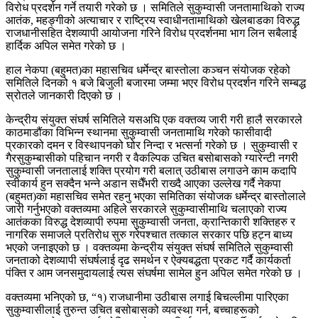
विरोध प्रदर्शन गर्ने तयारी गरेको छ । समितिले सुकुम्वासी जनतामाथिको राज्य
आतंक, महङ्गीको अत्याचार र राष्ट्रिय स्वाधीनतामाथिको खेलबाडका विरुद्ध
राजधानीसहित देशव्यापी आयोजना गरिने विरोध प्रदर्शनमा भाग लिन सबैलाई
हार्दिक अपिल समेत गरेको छ ।
हाल नेकपा (बहुमत)का महासचिव धर्मेन्द्र बास्तोला कञ्चन संयोजक रहेको
समितिले दिनको १ बजे बिजुली बजारमा जम्मा भएर विरोध प्रदर्शन गरिने सम्बद्ध
स्रोतले जानकारी दिएको छ ।
केन्द्रीय संयुक्त संघर्ष समितिले यसअघि एक वक्तव्य जारी गरी हालै सरकारले
काठमाडौंका विभिन्न स्थानमा सुकुम्वासी जनतामाथि गरेको फासीवादी
प्रकारको दमन र विस्थापनको घोर निन्दा र भत्सर्ना गरेको छ । सुकुम्वासी र
गैरसुकुम्बासीको पहिचान नगरी र वैकल्पिक उचित बसोबासको ग्यारेन्टी नगरी
सुकुम्वासी जनतालाई शक्ति प्रयोग गरी बलात् उठीबास लगाउने काम कदापि
स्वीकार्य हुन सक्दैन भन्ने अडान सधैँभरी राख्दै आएका उल्लेख गर्दै नेकपा
(बहुमत)का महासचिव समेत रहनु भएका समितिका संयोजक धर्मेन्द्र बास्तोलाले
जारी गर्नुभएको वक्तव्यमा अहिले सरकारले सुकुम्वासीमाथि चलाएको राज्य
आतंकका विरुद्ध देशव्यापी रुपमा सुकुम्वासी जनता, क्रान्तिकारी शक्तिहरु र
नागरिक समाजले प्रतिरोध सुरु गरेपश्चात तत्काल सरकार पछि हट्न बाध्य
भएको जनाइएको छ । वक्तव्यमा केन्द्रीय संयुक्त संघर्ष समितिले सुकुम्वासी
जनताको देशव्यापी संघर्षलाई दृढ समर्थन र ऐक्यबद्धता प्रकट गर्दै कार्यकर्ता
पंक्ति र आम जनसमुदायलाई त्यस संघर्षमा सामेल हुन अपिल समेत गरेको छ ।
वक्तव्यमा भनिएको छ, “१) राजधानीमा उठीबास लगाई बिचल्लीमा पारिएका
सुकुम्वासीलाई तुरुन्त उचित बसोबासको व्यवस्था गर्न, बच्चाहरूको