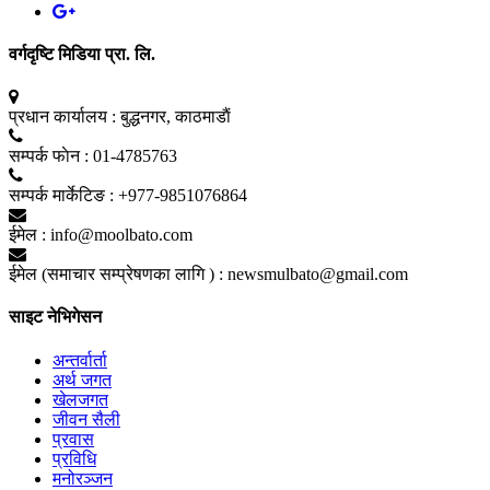
वर्गदृष्टि मिडिया प्रा. लि.
प्रधान कार्यालय :
बुद्धनगर, काठमाडाैं
सम्पर्क फाेन :
01-4785763
सम्पर्क मार्केटिङ :
+977-9851076864
ईमेल :
info@moolbato.com
ईमेल (समाचार सम्प्रेषणका लागि ) :
newsmulbato@gmail.com
साइट नेभिगेसन
अन्तर्वार्ता
अर्थ जगत
खेलजगत
जीवन सैली
प्रवास
प्रविधि
मनोरञ्जन