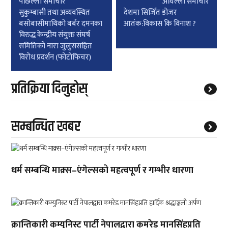
पछिल्लाे समाचार
अघिल्लाे समाचार
navigation
सुकुम्बासी तथा अव्यवस्थित
देशमा सिर्जित डोजर
बसोबासीमाथिको बर्बर दमनका
आतंक:विकास कि विनाश ?
विरुद्ध केन्द्रीय संयुक्त संघर्ष
समितिको नारा जुलुससहित
विरोध प्रदर्शन (फोटोफिचर)
प्रतिक्रिया दिनुहोस्
सम्बन्धित खबर
धर्म सम्बन्धि माक्र्स–एंगेल्सको महत्वपूर्ण र गम्भीर धारणा
क्रान्तिकारी कम्युनिस्ट पार्टी नेपालद्वारा कमरेड मानसिंहप्रति