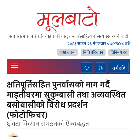
सकारात्मक परिवर्तनवाहक विचार, कला/साहित्य र सत्य खवरको बाटाे
२०८३ साउन २६ मंगलवार
०७:४९:४८ बजे
हाम्राे बारेमा
मिति परिवर्तन
विनिमय दर
वर्गदृष्टि
क्षतिपूर्तिसहित पुनर्वासको माग गर्दै
माइतीघरमा सुकुम्बासी तथा अव्यवस्थित
बसोबासीको विरोध प्रदर्शन
(फोटोफिचर)
६ वटा किसान संगठनको ऐक्यबद्धता