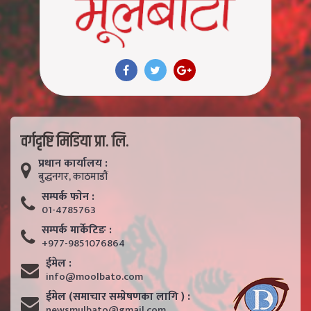
वर्गदृष्टि मिडिया प्रा. लि.
प्रधान कार्यालय :
बुद्धनगर, काठमाडाैं
सम्पर्क फाेन :
01-4785763
सम्पर्क मार्केटिङ :
+977-9851076864
ईमेल :
info@moolbato.com
ईमेल (समाचार सम्प्रेषणका लागि ) :
newsmulbato@gmail.com