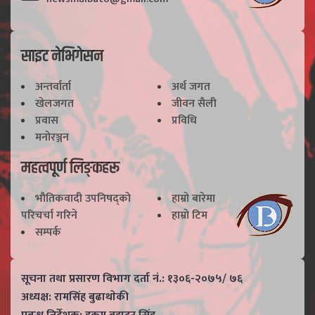
साइट नेभिगेसन
अन्तर्वार्ता
अर्थ जगत
खेलजगत
जीवन सैली
प्रवास
प्रविधि
मनोरञ्जन
महत्वपूर्ण लिङ्कहरू
भाैतिकवादी उपनिषद्काे
हाम्राे बारेमा
परिचर्चा गरिने
हाम्राे टिम
सम्पर्क
सूचना तथा प्रसारण विभाग दर्ता नं.: १३०६-२०७५/ ७६
अध्यक्ष: रामसिंह बुढाथाेकी