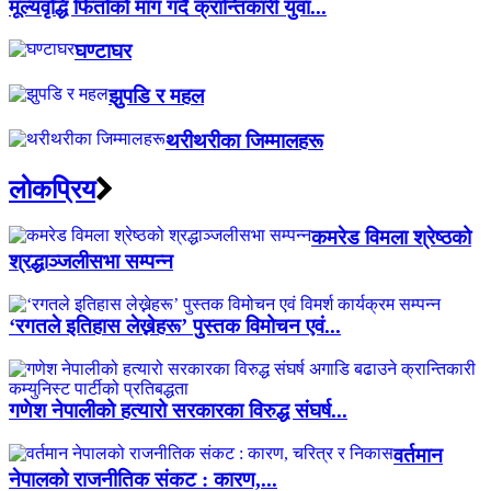
मूल्यवृद्धि फिर्ताको माग गर्दै क्रान्तिकारी युवा...
घण्टाघर
झुपडि र महल
थरीथरीका जिम्मालहरू
लाेकप्रिय
कमरेड विमला श्रेष्ठको
श्रद्धाञ्जलीसभा सम्पन्न
‘रगतले इतिहास लेख्नेहरू’ पुस्तक विमोचन एवं...
गणेश नेपालीको हत्यारो सरकारका विरुद्ध संघर्ष...
वर्तमान
नेपालको राजनीतिक संकट : कारण,...