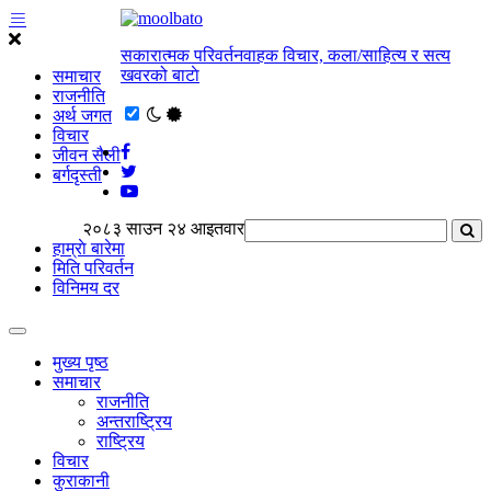
सकारात्मक परिवर्तनवाहक विचार, कला/साहित्य र सत्य
खवरको बाटाे
समाचार
राजनीति
अर्थ जगत
विचार
जीवन सैली
बर्गदृस्ती
२०८३ साउन २४ आइतवार
हाम्राे बारेमा
मिति परिवर्तन
विनिमय दर
मुख्य पृष्ठ
समाचार
राजनीति
अन्तराष्ट्रिय
राष्ट्रिय
विचार
कुराकानी