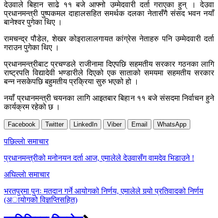
देउवाले बिहान साढे ११ बजे आफ्नो उम्मेदवारी दर्ता गराएका हुन् । देउवा
प्रधानमन्त्री पुष्पकमल दाहालसहित समर्थक दलका नेतासँगै संसद भवन नयाँ
बानेश्वर पुगेका थिए ।
रामचन्द्र पौडेल, शेखर कोइरालालगायत कांग्रेस नेताहरु पनि उम्मेदवारी दर्ता
गराउन पुगेका थिए ।
प्रधानमन्त्रीबाट प्रचण्डले राजीनामा दिएपछि सहमतीय सरकार गठनका लागि
राष्ट्रपति विद्यादेवी भण्डारीले दिएको एक साताको समयमा सहमतीय सरकार
बन्न नसकेपछि बहुमतीय प्रक्रिया सुरु भएको हो ।
नयाँ प्रधानमन्त्री चयनका लागि आइतबार बिहान ११ बजे संसदमा निर्वाचन हुने
कार्यक्रम रहेको छ ।
Facebook
Twitter
LinkedIn
Viber
Email
WhatsApp
Post
पछिल्लाे समाचार
navigation
प्रधानमन्त्रीको मनोनयन दर्ता आज, एमालेले देउवासँग वामदेव भिडाउने !
अघिल्लाे समाचार
भरतपुरमा पुनः मतदान गर्ने आयोगको निर्णय, एमालेले गर्‍यो प्रतिवादको निर्णय
(अायोगको विज्ञप्तिसहित)