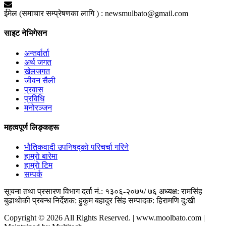
ईमेल (समाचार सम्प्रेषणका लागि ) :
newsmulbato@gmail.com
साइट नेभिगेसन
अन्तर्वार्ता
अर्थ जगत
खेलजगत
जीवन सैली
प्रवास
प्रविधि
मनोरञ्जन
महत्वपूर्ण लिङ्कहरू
भाैतिकवादी उपनिषद्काे परिचर्चा गरिने
हाम्राे बारेमा
हाम्राे टिम
सम्पर्क
सूचना तथा प्रसारण विभाग दर्ता नं.: १३०६-२०७५/ ७६
अध्यक्ष: रामसिंह
बुढाथाेकी
प्रबन्ध निर्देशक: हुकुम बहादुर सिंह
सम्पादक: हिरामणि दु:खी
Copyright © 2026 All Rights Reserved. | www.moolbato.com |