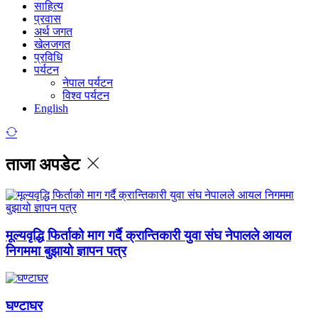
साहित्य
प्रवास
अर्थ जगत
खेलजगत
प्रविधि
पर्यटन
नेपाल पर्यटन
विश्व पर्यटन
English
ताजा अपडेट
मूल्यवृद्धि फिर्ताको माग गर्दै क्रान्तिकारी युवा संघ नेपालले आयल
निगममा बुझायो ज्ञापन पत्र
घण्टाघर