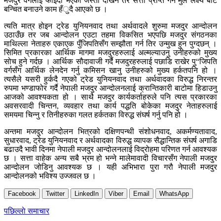
मजदुर वर्गलाई फाइदा भएको जस्तो देखिने तर सत्ता प्राप्त गर्ने मुल लक्ष्य बाट
बन्चित बनाउने काम हँुदै आएको छ ।
त्यति मात्र होइन ट्रेड युनियनवाद तथा अर्थवादले शुरुमा मजदुर आन्दोलन
उठाउँछ तर जब आन्दोलन एउटा तहमा विकसित भएपछि मजदुर संगठनका
माथिल्ला नेताहरु एकाएक पुँजिपतिसँग सम्झौता गर्न तिर उन्मुख हुन पुग्दछन् ।
सिमित प्रकारका आर्थिक मागमा मजदुरहरुलाई अल्मल्याउनु उनीहरुको मुख्य
सोच हुने गर्दछ । आर्थिक सौदावाजी गर्दै मजदुरहरुलाई पछाडि राखेर पु“जिपति
वर्गसँग आर्थिक लेनदेन गर्नु कमिसन खानु उनीहरुको मुख्य हर्कतपनि हो ।
त्यसैले यसरी हुर्कदै गएको ट्रेड युनियनवाद तथा अर्थवादका विरुद्ध निरन्तर
रुपमा भण्डाफोर गर्दै नेपाली मजदुर आन्दोलनलाई क्रान्तिकारी बाटोमा हिडाउनु
आजको आवश्यकता हो । साथै मजदुर कार्यकर्ताहरुले पनि त्यस प्रकारका
अवसरवादी चिन्तन, व्यवहार तथा कार्य पद्धति बोकेका मजदुर नेताहरुलाई
समयमा चिन्नु र तिनीहरुका गलत हर्कतका विरुद्ध संघर्ष गर्नु पनि हो ।
अन्तमा मजदुर आन्दोलन भित्रको दक्षिणपन्थी संशोधनवाद, अकर्मण्यतावाद,
सुधारवाद, ट्रेड युनियनवाद र अर्थवादका विरुद्ध व्यापक सैद्धान्तिक संघर्ष अगाडि
बढाउदै भावी दिनमा नेपाली मजदुर आन्दोलनलाई विद्रोहमा परिणत गर्न आवश्यक
छ । सत्ता वाहेक अन्य सबै भ्रम हो भन्ने मालेमावादी विचारसँग नेपाली मजदुर
आन्दोलन जोडिनु आवश्यक छ । यही अभिभारा पुरा गरौ नेपाली मजदुर
आन्दोलनको भविश्य उज्जवल छ ।
Facebook
Twitter
LinkedIn
Viber
Email
WhatsApp
Post
पछिल्लाे समाचार