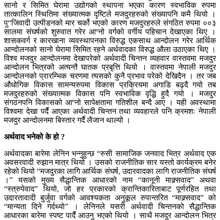
सानो र सिमित घेरामा उद्योगको स्थापना भएका कारण स्वभाविक रुपमा
तात्कालिन स्थितिमा संख्यात्मक दृष्टिले मजदुरहरुको संख्यापनि कमै थियो ।
पु“जिवादी उत्पीडनको मार चर्को भएको कारण मजदुरहरुले संगठित रुपमा ००३
सालमा संघर्षको शुरुवात गरेर आºनो वर्गको वर्गीय पहिचान देखाएका थिए ।
शासकवर्ग र कारखाना व्यवस्थापनका विरुद्ध एकसाथ आन्दोलन गरेर आर्थिक
आन्दोलनको सानो घेरामा सिमित रहने अर्थवादका विरुद्ध औला उठाएका थिए ।
विश्व मजदुर आन्दोलनमा देखापरेको अर्थवादी चिन्तन व्यहवार वास्तवमा मजदुर
आन्दोलन भित्रको अत्यन्तै घातक प्रबृत्ति थियो । वास्तवमा नेपाली मजदुर
आन्दोलनको प्रारम्भिक चरणमा त्यसको कुनै प्रभाव परेको देखिदैन । तर जब
औधोगिक विकास सामन्यरुपमा विकास प्रक्रियमा अगाडि बढ्दै गयो तब
मजदुरहरुको संख्यात्मक विकास पनि स्वभाविक वृद्धि हुदै गयो । मजदुर
संगठनपनि विकासको आºनो सापेक्षतामा गतिशील बन्दै आए । यही अवस्थामा
विश्वमा देखा पर्दै आएका अर्थवादी चिन्तन तथा व्यवहारले पनि क्रमशः नेपाली
मजदुर आन्दोलनमा बिस्तार गर्दै लैजान थाल्यो ।
अर्थवाद भनेको के हो ?
अर्थवादका बारेमा लेनिन भन्नुहुन्छ “रुसी सामाजिक जनवाद भित्र अर्थवाद एक
अवसरवादी रुझान मात्र थियो । उसको राजनीतिक सार यस्तो कार्यक्रम बनेर
रहेको थियो “मजदुरका लागि आर्थिक संघर्ष, उदारवादका लागि राजनीतिक संघर्ष
।” यसको मुख्य सैद्धान्तिक आधारको नाम “कानूनी माक्र्सवाद” अथवा
“स्त्रुपेवाद” थियो, जो हर प्रकारको क्रान्तिकारिताबाट पूर्णरहित तथा
उदारतावादी बुर्जुवा वर्गको आवश्यकता अनुकूल रुपान्तरित “माक्र्सवाद” को
“मान्यता दिने गर्दथ्यो” । लेनिनले यसरी अर्थवादी चिन्तनको सैद्धान्तिक
आधारका बारेमा स्पष्ट पार्दै आउनु भएको थियो । साथै मजदुर आन्दोलन भित्र