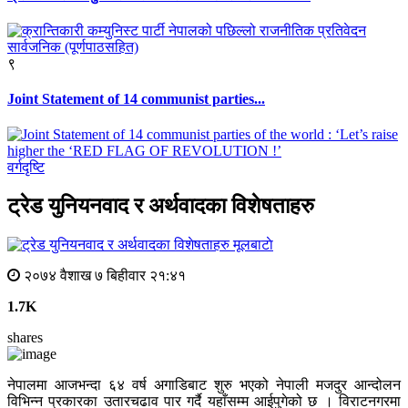
९
Joint Statement of 14 communist parties...
वर्गदृष्टि
ट्रेड युनियनवाद र अर्थवादका विशेषताहरु
मूलबाटाे
२०७४ वैशाख ७ बिहीवार २१:४१
1.7K
shares
नेपालमा आजभन्दा ६४ वर्ष अगाडिबाट शुरु भएको नेपाली मजदुर आन्दोलन
विभिन्न प्रकारका उतारचढाव पार गर्दै यहाँसम्म आईपुगेको छ । विराटनगरमा