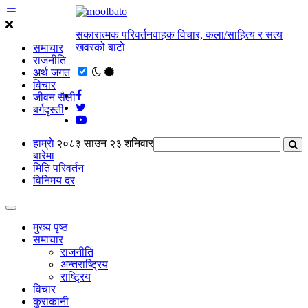
सकारात्मक परिवर्तनवाहक विचार, कला/साहित्य र सत्य
खवरको बाटाे
समाचार
राजनीति
अर्थ जगत
विचार
जीवन सैली
बर्गदृस्ती
हाम्राे
२०८३ साउन २३ शनिवार
बारेमा
मिति परिवर्तन
विनिमय दर
मुख्य पृष्ठ
समाचार
राजनीति
अन्तराष्ट्रिय
राष्ट्रिय
विचार
कुराकानी