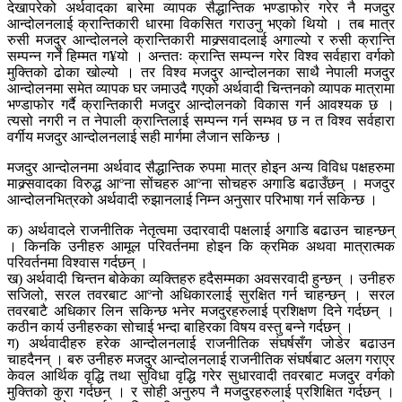
देखापरेको अर्थवादका बारेमा व्यापक सैद्धान्तिक भण्डाफोर गरेर नै मजदुर
आन्दोलनलाई क्रान्तिकारी धारमा विकसित गराउनु भएको थियो । तब मात्र
रुसी मजदुर आन्दोलनले क्रान्तिकारी माक्र्सवादलाई अगाल्यो र रुसी क्रान्ति
सम्पन्न गर्ने हिम्मत ग¥यो । अन्ततः क्रान्ति सम्पन्न गरेर विश्व सर्वहारा वर्गको
मुक्तिको ढोका खोल्यो । तर विश्व मजदुर आन्दोलनका साथै नेपाली मजदुर
आन्दोलनमा समेत व्यापक घर जमाउदै गएको अर्थवादी चिन्तनको व्यापक मात्रामा
भण्डाफोर गर्दै क्रान्तिकारी मजदुर आन्दोलनको विकास गर्न आवश्यक छ ।
त्यसो नगरी न त नेपाली क्रान्तिलाई सम्पन्न गर्न सम्भव छ न त विश्व सर्वहारा
वर्गीय मजदुर आन्दोलनलाई सही मार्गमा लैजान सकिन्छ ।
मजदुर आन्दोलनमा अर्थवाद सैद्धान्तिक रुपमा मात्र होइन अन्य विविध पक्षहरुमा
माक्र्सवादका विरुद्ध आºना सोंचहरु आºना सोचहरु अगाडि बढाउँछन् । मजदुर
आन्दोलनभित्रको अर्थवादी रुझानलाई निम्न अनुसार परिभाषा गर्न सकिन्छ ।
क) अर्थवादले राजनीतिक नेतृत्वमा उदारवादी पक्षलाई अगाडि बढाउन चाहन्छन्
। किनकि उनीहरु आमूल परिवर्तनमा होइन कि क्रमिक अथवा मात्रात्मक
परिवर्तनमा विश्वास गर्दछन् ।
ख) अर्थवादी चिन्तन बोकेका व्यक्तिहरु हदैसम्मका अवसरवादी हुन्छन् । उनीहरु
सजिलो, सरल तवरबाट आºनो अधिकारलाई सुरक्षित गर्न चाहन्छन् । सरल
तवरबाटै अधिकार लिन सकिन्छ भनेर मजदुरहरुलाई प्रशिक्षण दिने गर्दछन् ।
कठीन कार्य उनीहरुका सोचाई भन्दा बाहिरका विषय वस्तु बन्ने गर्दछन् ।
ग) अर्थवादीहरु हरेक आन्दोलनलाई राजनीतिक संघर्षसँग जोडेर बढाउन
चाहदैनन् । बरु उनीहरु मजदुर आन्दोलनलाई राजनीतिक संघर्षबाट अलग गराएर
केवल आर्थिक वृद्धि तथा सुविधा वृद्धि गरेर सुधारवादी तवरबाट मजदुर वर्गको
मुक्तिको कुरा गर्दछन् । र सोही अनुरुप नै मजदुरहरुलाई प्रशिक्षित गर्दछन् ।