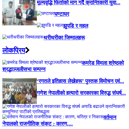
मूल्यवृद्धि फिर्ताको माग गर्दै क्रान्तिकारी युवा...
घण्टाघर
झुपडि र महल
थरीथरीका जिम्मालहरू
लाेकप्रिय
कमरेड विमला श्रेष्ठको
श्रद्धाञ्जलीसभा सम्पन्न
‘रगतले इतिहास लेख्नेहरू’ पुस्तक विमोचन एवं...
गणेश नेपालीको हत्यारो सरकारका विरुद्ध संघर्ष...
वर्तमान
नेपालको राजनीतिक संकट : कारण,...