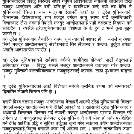
युनियनवादका विरुद्ध निरन्तर संघर्ष गर्नुपर्ने आवश्यकता नेपालमा जतिबेला देखि
मजदुर आन्दोलन अलि बढी घनिभूत र व्यवस्थित बन्दै गयो तब देखि नै
युनियनवादी चिन्तन व्याप्त मात्रामा देखापर्दै गएको छ । ट्रेड युनियनवादी
चिन्तनका विशेषतालाई आम मजदुर वर्गका सामु स्पष्ट पार्दै क्रान्तिकारी
विचारवाट लैस नबनाई नेपाली मजदुर आन्दोलनलाई सही तवरबाट विकास गर्न
सकिदैन । त्यसैले ट्रेडयुनियनवादका विशेषता के के हुन त भन्ने कुरा बुझ्न
जरुरी छ ।
क) ट्रेड युनियनवाद वैचारिक रुपमा सुधारवादको पक्षधर हो । यसले क्रमशः
सिगो मजदुर आन्दोलनलाई संशोधनवाद तिर लैजान्छ र अन्ततः बुर्जुवा वर्गका
अगाडि आत्मसमर्पण गराउँछ ।
ख) ट्रेड युनियनवादले सर्वहारा वर्गको कार्यदिशा बोकेको पार्टी नेतृत्वलाई
अस्विकार गर्दछ । विशुद्ध यसले मजदुर आन्दोलनको वकालत गरेर अन्ततः
मजदुर मुक्तिको वास्तविकताबाट मजदुरहरुलाई क्रमशः टाढा पु¥याउन चाहन्छ
।
ग) ट्रेड युनियनवादको अर्को विशेषता भनेको क्रमिक रुपमा वर्ग समन्वयको
दिशातिर लैजाने चिन्तन पनि हो ।
यसरी विश्व स्तरमा मजदुर आन्दोलनमा देखापर्दै आएको ट्रेड युनियनवादी चिन्तन
नेपाली मजदुर आन्दोलनमा पनि देखिदै आएको छ । खासगरी ट्रेड युनियनवाद र
अर्थवादी चिन्तनले बिस्तार गर्दै नेपाली मजदुर आन्दोलनमा प्रभाव विस्तार गर्दै
लगेको छ । मजदुरहरुलाई केवल ट्रेड युनियन नै सबै थोक हो भनेर प्रशिक्षित
गर्ने देखि आर्थिक वृद्धि र सुविधा वृद्धिका कुरा गरेर सर्वहारा वर्गीय आन्दोलनबाट
मजदुरहरुलाई विमुख बनाउने काम गर्दै आएका छन् । यसले तात्कालिन रुपमा