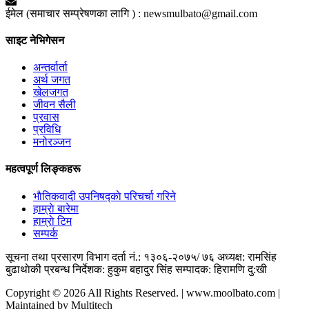
ईमेल (समाचार सम्प्रेषणका लागि ) :
newsmulbato@gmail.com
साइट नेभिगेसन
अन्तर्वार्ता
अर्थ जगत
खेलजगत
जीवन सैली
प्रवास
प्रविधि
मनोरञ्जन
महत्वपूर्ण लिङ्कहरू
भाैतिकवादी उपनिषद्काे परिचर्चा गरिने
हाम्राे बारेमा
हाम्राे टिम
सम्पर्क
सूचना तथा प्रसारण विभाग दर्ता नं.: १३०६-२०७५/ ७६
अध्यक्ष: रामसिंह
बुढाथाेकी
प्रबन्ध निर्देशक: हुकुम बहादुर सिंह
सम्पादक: हिरामणि दु:खी
Copyright © 2026 All Rights Reserved. | www.moolbato.com |
Maintained by Multitech