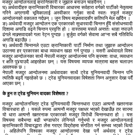
मजदुर आन्दोलनलाई क्रान्तिकारी र जुझारु बनाउन चाहदैनन् ।
घ) अर्थवादीहरु क्रान्तिकारी विचारका आधारमा सर्वहारा वर्गको पार्टीको नेतृत्वमा
गरिने अग्रगामी भूमिकालाई अस्वीकार गर्नुका साथै स्वतः स्फुर्त मजदुर
आन्दोलनको वकालत गर्दछन् । जुन विषय माक्र्सवादसँग कतिपनि मेल खाँदैन ।
ङ) अर्थवादी मजदुर आन्दोलन एक प्रकारको सुधारवादी चिन्तन हुँदै संसोधनवादी
दिशामा अगाडि वढ्ने चिन्तन प्रवृत्ति हो । वास्तवमा यसले अन्ततः थाहा नपाउने
ढंगले माक्र्सवादको गला रेट्न पुग्दछ । बुर्जुवा वर्गको सेवामा आºना सबै गतिविधि
अगाडि बढाउँछ ।
च) अर्थवादी चिन्तनले एउटा क्रान्तिकारी पार्टी निर्माण तथा जुझारु आन्दोलन
उठानमा हर प्रकारका बाधा व्यवधान खडा गर्न पुग्दछ । यसरी अर्थवादले विश्व
मजदुर आन्दोलनका साथै नेपाली मजदुर आन्दोलनमा पनि क्रमशः वाधा, व्यवधान
र क्षति पु¥याउदै आइरहेका छन् । यस विषयमा व्यापक मात्रामा बहस चलाउन
आवश्यक छ ।
नेपाली मजदुर आन्दोलनमा अर्थवादका साथै ट्रेड युनियनवादी चिन्तन पनि
त्यतिकै बढ्दै गइरहेको छ । ट्रेड युनियनवादका विषेशता निम्न अनुसार देखा पर्दै
आएका छन् ।
के हुन त ट्रेड युनियन वादका विशेषता ?
मजदुर आन्दोलनभित्र ट्रेड युनियनवादी चिन्तनधारा एउटा अत्यन्तै खतरनाक
विचारधारा हो । यसले रुपमा अत्यन्तै मजदुर पक्षधर भएको देखाउँछ तर सारमा
यो धारा अत्यन्तै खतरनाक प्रकारको मजदुर विरोधी चिन्तनधारा हो । यस
विषयमा सबैभन्दा बढी भण्डाफोर लेनिनले गर्नुभयो र मजदुर आन्दोलनलाई
क्रान्तिकारी विचारद्धारा लैस गराएर विद्रोहमा संगठित गर्न सम्भव भएको थियो
। अहिलेपनि विश्वका मजदुर आन्दोलनमा देखा पर्ने अर्थवाद र ट्रेड