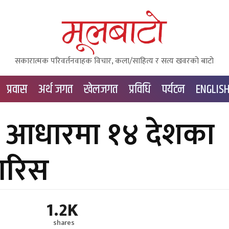
सकारात्मक परिवर्तनवाहक विचार, कला/साहित्य र सत्य खवरको बाटाे
प्रवास
अर्थ जगत
खेलजगत
प्रविधि
पर्यटन
ENGLIS
ा आधारमा १४ देशका
ारिस
1.2K
shares