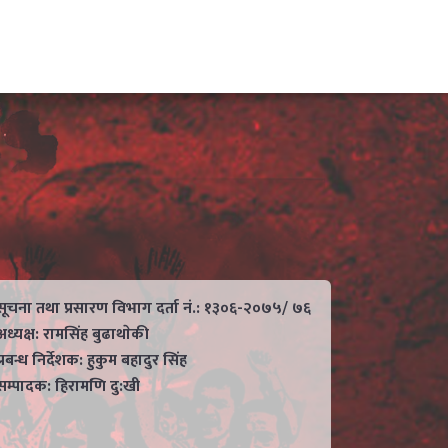
सूचना तथा प्रसारण विभाग दर्ता नं.: १३०६-२०७५/ ७६
अध्यक्ष: रामसिंह बुढाथाेकी
प्रबन्ध निर्देशक: हुकुम बहादुर सिंह
सम्पादक: हिरामणि दु:खी