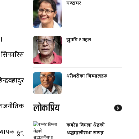
घण्टाघर
 ।
झुपडि र महल
म सिफारिस
थरीथरीका जिम्मालहरू
्द्रबहादुर
लाेकप्रिय
 राजनीतिक
कमरेड विमला श्रेष्ठको
्यापक हुन्
श्रद्धाञ्जलीसभा सम्पन्न