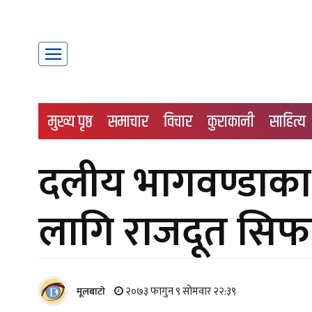
मुख्य पृष्ठ
समाचार
विचार
कुराकानी
साहित्य
दलीय भागवण्डाक
लागि राजदूत सिफ
२०७३ फागुन ९ सोमवार २२:३९
मूलबाटाे