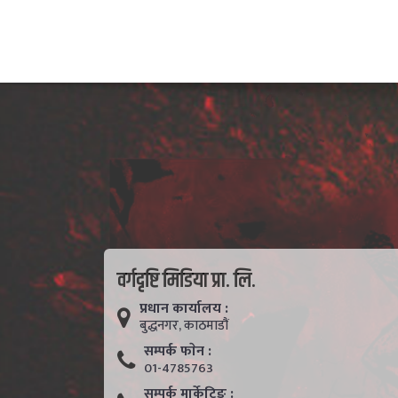
वर्गदृष्टि मिडिया प्रा. लि.
प्रधान कार्यालय :
बुद्धनगर, काठमाडाैं
सम्पर्क फाेन :
01-4785763
सम्पर्क मार्केटिङ :