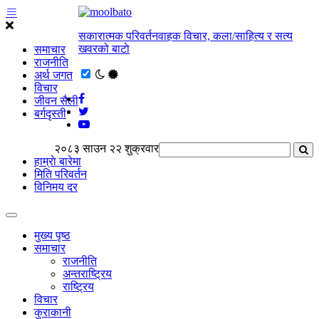
सकारात्मक परिवर्तनवाहक विचार, कला/साहित्य र सत्य
खवरको बाटाे
समाचार
राजनीति
अर्थ जगत
विचार
जीवन सैली
बर्गदृस्ती
२०८३ साउन २२ शुक्रवार
हाम्राे बारेमा
मिति परिवर्तन
विनिमय दर
मुख्य पृष्ठ
समाचार
राजनीति
अन्तराष्ट्रिय
राष्ट्रिय
विचार
कुराकानी