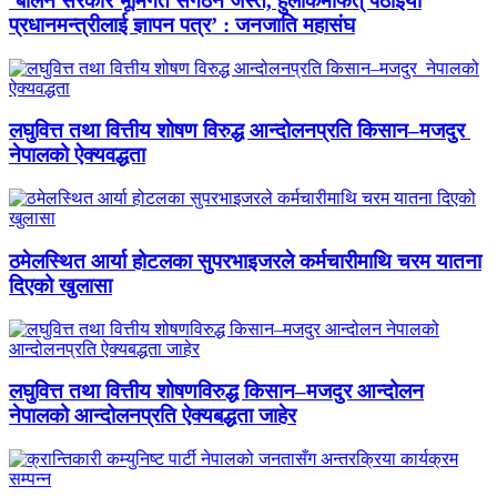
‘बालेन सरकार भूमिगत संगठन जस्तै, हुलाकमार्फत् पठाइयो
प्रधानमन्त्रीलाई ज्ञापन पत्र’ : जनजाति महासंघ
लघुवित्त तथा वित्तीय शोषण विरुद्ध आन्दोलनप्रति किसान–मजदुर
नेपालको ऐक्यवद्धता
ठमेलस्थित आर्या होटलका सुपरभाइजरले कर्मचारीमाथि चरम यातना
दिएको खुलासा
लघुवित्त तथा वित्तीय शोषणविरुद्ध किसान–मजदुर आन्दोलन
नेपालको आन्दोलनप्रति ऐक्यबद्धता जाहेर