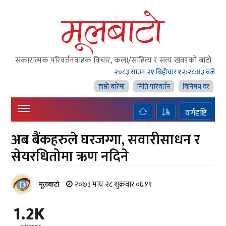
सकारात्मक परिवर्तनवाहक विचार, कला/साहित्य र सत्य खवरको बाटाे
२०८३ साउन २१ बिहीवार
१२:२८:४४ बजे
हाम्राे बारेमा
मिति परिवर्तन
विनिमय दर
वर्गदृष्टि
अब बैंकहरुले घरजग्गा, सवारीसाधन र
सेयरधितोमा ऋण नदिने
२०७३ माघ २८ शुक्रवार ०६:१९
मूलबाटाे
1.2K