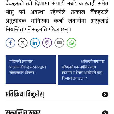
बैंकहरुले त्यो दिशामा अगाडी नबढे कारवाही समेत
भोग्नु पर्ने अवस्था रहेकोले तत्काल बैंकहरुले
अनुत्पादक मानिएका कर्जा लगानीमा आफुलाई
नियन्त्रित गर्ने सहमति गरेका छन् ।
Post
पछिल्लाे समाचार
अघिल्लाे समाचार
navigation
फट्यांग्राविरुद्ध सरकारद्वारा
थपिएको एक वर्षभित्र सत्य
संकटकाल घोषणा !
निरुपण र बेपत्ता आयोगले मुद्दा
किनारा लगाउला ?
प्रतिक्रिया दिनुहोस्
सम्बन्धित खबर