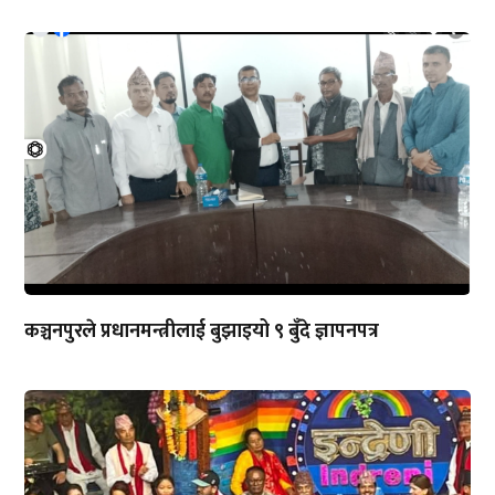
कञ्चनपुरले प्रधानमन्त्रीलाई बुझाइयो ९ बुँदे ज्ञापनपत्र