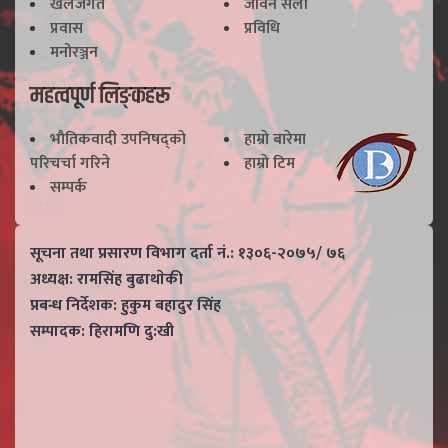
खेलजगत
जीवन सैली
प्रवास
प्रविधि
मनोरञ्जन
महत्वपूर्ण लिङ्कहरू
भाैतिकवादी उपनिषद्काे
हाम्राे बारेमा
परिचर्चा गरिने
हाम्राे टिम
सम्पर्क
सूचना तथा प्रसारण विभाग दर्ता नं.: १३०६-२०७५/ ७६
अध्यक्ष: रामसिंह बुढाथाेकी
प्रबन्ध निर्देशक: हुकुम बहादुर सिंह
सम्पादक: हिरामणि दु:खी