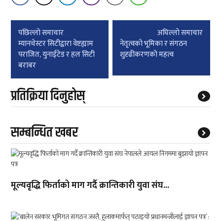
Post
पछिल्लाे समाचार
अघिल्लाे समाचार
navigation
म्यानचेस्टर सिटीद्वारा वेष्टह्याम
नेतृत्वको भूमिका र संगठन
पराजित, युनाईटेड र हल सिटी
शुदृढीकरणको महत्व
बराबर
प्रतिक्रिया दिनुहोस्
सम्बन्धित खबर
मूल्यवृद्धि फिर्ताको माग गर्दै क्रान्तिकारी युवा संघ...