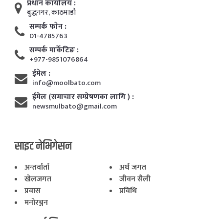
प्रधान कार्यालय :
बुद्धनगर, काठमाडाैं
सम्पर्क फाेन :
01-4785763
सम्पर्क मार्केटिङ :
+977-9851076864
ईमेल :
info@moolbato.com
ईमेल (समाचार सम्प्रेषणका लागि ) :
newsmulbato@gmail.com
साइट नेभिगेसन
अन्तर्वार्ता
अर्थ जगत
खेलजगत
जीवन सैली
प्रवास
प्रविधि
मनोरञ्जन