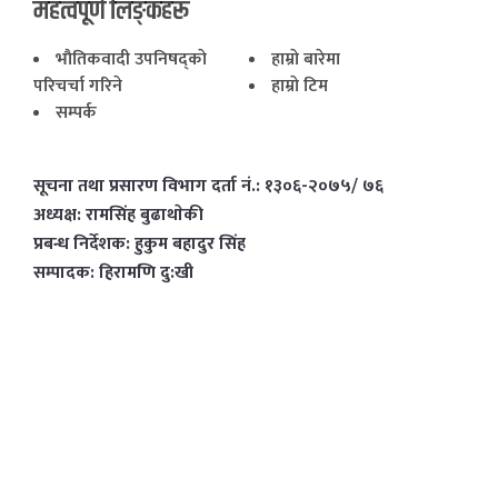
महत्वपूर्ण लिङ्कहरू
भाैतिकवादी उपनिषद्काे
हाम्राे बारेमा
परिचर्चा गरिने
हाम्राे टिम
सम्पर्क
सूचना तथा प्रसारण विभाग दर्ता नं.: १३०६-२०७५/ ७६
अध्यक्ष: रामसिंह बुढाथाेकी
प्रबन्ध निर्देशक: हुकुम बहादुर सिंह
सम्पादक: हिरामणि दु:खी