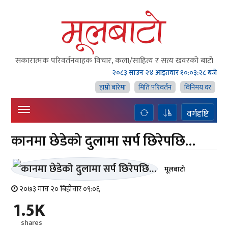
सकारात्मक परिवर्तनवाहक विचार, कला/साहित्य र सत्य खवरको बाटाे
२०८३ साउन २४ आइतवार
१०:०३:२८ बजे
हाम्राे बारेमा
मिति परिवर्तन
विनिमय दर
वर्गदृष्टि
कानमा छेडेको दुलामा सर्प छिरेपछि…
मूलबाटाे
२०७३ माघ २० बिहीवार ०९:०६
1.5K
shares