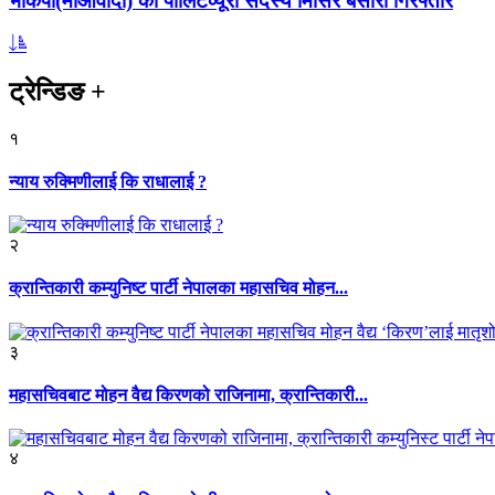
भाकपा(माओवादी) का पोलिटव्यूरो सदस्य मिसिर बेसारा गिरफ्तार
ट्रेन्डिङ
+
१
न्याय रुक्मिणीलाई कि राधालाई ?
२
क्रान्तिकारी कम्युनिष्ट पार्टी नेपालका महासचिव मोहन...
३
महासचिवबाट मोहन वैद्य किरणको राजिनामा, क्रान्तिकारी...
४