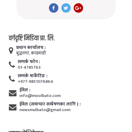
वर्गदृष्टि मिडिया प्रा. लि.
प्रधान कार्यालय :
बुद्धनगर, काठमाडाैं
सम्पर्क फाेन :
01-4785763
सम्पर्क मार्केटिङ :
+977-9851076864
ईमेल :
info@moolbato.com
ईमेल (समाचार सम्प्रेषणका लागि ) :
newsmulbato@gmail.com