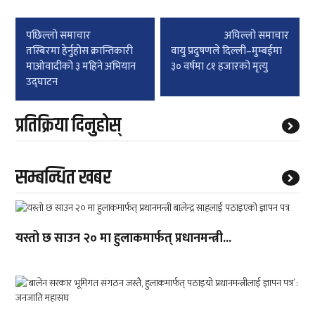
Post
पछिल्लाे समाचार
अघिल्लाे समाचार
navigation
तस्बिरमा हेर्नुहोस क्रान्तिकारी
वायु प्रदुषणले दिल्ली–मुम्बईमा
माओवादीको ३ महिने अभियान
३० वर्षमा ८१ हजारको मृत्यु
उद्घाटन
प्रतिक्रिया दिनुहोस्
सम्बन्धित खबर
यस्तो छ साउन २० मा हुलाकमार्फत् प्रधानमन्त्री...