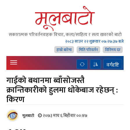
सकारात्मक परिवर्तनवाहक विचार, कला/साहित्य र सत्य खवरको बाटाे
२०८३ साउन २२ शुक्रवार
०७:२७:३८ बजे
हाम्राे बारेमा
मिति परिवर्तन
विनिमय दर
वर्गदृष्टि
गाईको बथानमा ब्वाँसोजस्तै
क्रान्तिकारीको हुलमा धोकेबाज रहेछन् :
किरण
२०७३ माघ ६ बिहीवार ००:४७
मूलबाटाे