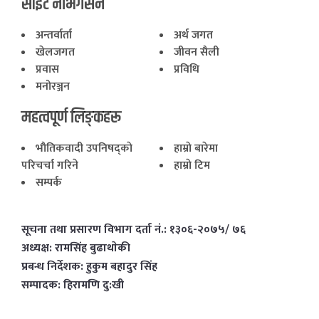
साइट नेभिगेसन
अन्तर्वार्ता
अर्थ जगत
खेलजगत
जीवन सैली
प्रवास
प्रविधि
मनोरञ्जन
महत्वपूर्ण लिङ्कहरू
भाैतिकवादी उपनिषद्काे
हाम्राे बारेमा
परिचर्चा गरिने
हाम्राे टिम
सम्पर्क
सूचना तथा प्रसारण विभाग दर्ता नं.: १३०६-२०७५/ ७६
अध्यक्ष: रामसिंह बुढाथाेकी
प्रबन्ध निर्देशक: हुकुम बहादुर सिंह
सम्पादक: हिरामणि दु:खी