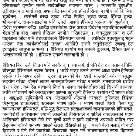
नाम पनि बदलेर कम रेड हैसियत राख्नु पर्छ भन्ने पनि दाबी छ । सबैभन्दा बढि
हैसियतको प्रयोग उनले सार्वजनिक भाषणमा गर्छन् । त्यसपछि दुईपक्षीय,
त्रीपक्षय बात मार्दा होस् अथवा बैठकमा बोल्दा होस् हैसियत प्रयोग गर्न किञ्चित
चुक्दैनन् । त्यसैगरी बस्दा–उठ्दा, खाँदा–पिउँदा, सुत्दा–उठ्दा, हिँड्दा–डुल्दा,
भोज–भतेर, राम–रमाइलोमा पनि उनले आफ्नो हैसियत प्रयोग गर्न भुल्दैनन् ।
विदेश भ्रमणमा जाँदा–आउँदा एयरपोर्टमा होस् अथवा विदेशमा महामहिमहरूसँगको
भेटवार्तामा होस् आफ्नो हैसियत प्रयोग गरिहाल्छन् । जनयुद्धकालमा त उनी
पाइखाना जाँदा पनि हेडक्वार्टरको हैसियतमा जान्थे । त्यतिखेर एचक्युलाई भेट्न
आएका नेता कार्यकर्तालाई उनका आगेपिछे लाग्ने जमुसेहरूले एचक्यु ऐले
ट्वाइलेट जानुभा’छ भन्थे । हैसियत प्रयोग गर्नु उनको कुलधर्म, दैनिक कर्म र
अन्तरमनको मर्म हो । हैसियत उनको खानदानी हो ।
हैसियत बिना उनी जिउन पनि सक्दैनन् । स्वास फेर्दा पनि देश र जनताका निम्ति
बाँच्नुको हैसियतले स्वास फेर्छन् । भर्खरै मात्र उनले आफ्नो आधा दर्जन हैसियत
प्रयोग गरेर भाषण ठोके । ट्रक डाइभरको पेशा छाडी माउवादी बनेर जनयुद्धमा
सहयोग गरेका, दोस्रो लटमा समानुपातिकमा परेका र भर्खरै ‘यमराज’को घरतिर
डेरा सरेका, कम रेड चाचाको किताब आफ्ना कार्यकर्ताहरूलाई सिरानी हाल्नका
लागि गणेशापर्ण गर्ने कार्यक्रममा आफ्ना बहुरङ्गी हैसियत प्रयोग गर्दै भाषण ठोके
। आपूmले सुप्रिमोको पद अँठ्याएको अँठ्याई गरेकाले ठुस्किएर हिँडेका
जेएनयुका डाक्टरलाई फकाउन भाषण ठोके । भाषण यस्तो थियो ‘पैला युद्ध
कमाण्डरको हैसियतले, पछि युद्ध सेलाउन हस्ताक्षरकर्ता खलनायकको हैसियतले,
जनविरोधी संविधानमा ल्याप्चे लाउनेको हैसियतले र अहिले नवदलालको पदमा
आसिनको हैसियतले मैले मेरो कुर्ची ढल्ने र हामी सबैलाई अपराधी घोषित गरेर
ठेँडुकोमा कोच्ने अवस्था आउने खतरा देखिरहेको छु । यस्तो बेला मलाई यो बाटो
देखाउने र ऐले मैले पकडेको विचारको गाइड गर्ने डाक्साबलाई ठण्डा दिमागले