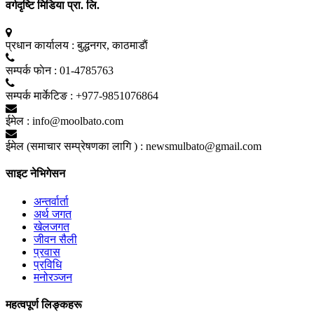
वर्गदृष्टि मिडिया प्रा. लि.
प्रधान कार्यालय :
बुद्धनगर, काठमाडाैं
सम्पर्क फाेन :
01-4785763
सम्पर्क मार्केटिङ :
+977-9851076864
ईमेल :
info@moolbato.com
ईमेल (समाचार सम्प्रेषणका लागि ) :
newsmulbato@gmail.com
साइट नेभिगेसन
अन्तर्वार्ता
अर्थ जगत
खेलजगत
जीवन सैली
प्रवास
प्रविधि
मनोरञ्जन
महत्वपूर्ण लिङ्कहरू