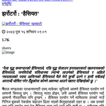
वर्गदृष्टि
झर्रोटर्रो : ‘हैसियत’
मूलबाटाे
२०७३ पुस १६ शनिवार ०९:०१
1.7K
shares
‘पैला युद्ध कमाण्डरको हैसियतले, पछि युद्ध सेलाउन हस्ताक्षरकर्ता खलनायकको
हैसियतले, जनविरोधी संविधानमा ल्याप्चे लाउनेको हैसियतले र अहिले
नवदलालको पदमा आसिनको हैसियतले मैले मेरो कुर्ची ढल्ने र हामी सबैलाई
अपराधी घोषित गरेर ठेँडुकोमा कोच्ने अवस्था आउने खतरा देखिरहेको छु ।’
ने
पाल मण्डलका प्रधानमन्त्री एवम् माकेका सुप्रिमो आफ्नो हैसियत प्रयोग गर्न
अत्यन्तै सिपालु छन् । सिपालु मात्र होइन, उनी आफ्नो हैसियत प्रयोग गर्दा
अत्यन्तै गौरवान्वित पनि हुन्छन् । हैसियत प्रयोग गर्ने मामिलामा उनको नाउँ
गिनिज बुकको रेकर्डमा चढाउन ढिला भएको कैलुब्राहको ठहर छ । अब उनको