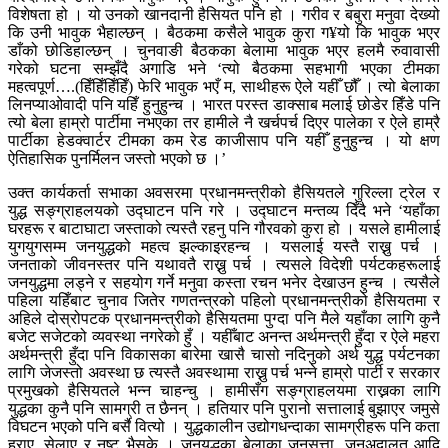
विशेषता हो । यो उनको खानदानी हैसियत पनि हो । गरीव र बबुरा मनुवा देख्यो
कि उनी भावुक भैहाल्छन् । बैठकमा कसैले भावुक कुरा ग¥यो कि भावुक भएर
डाँको छोडिहाल्छन् । चुनवाङी बैठकका बेलामा भावुक भएर हलमै रुवावासी
गरेको घटना सम्झँदै अगाडि भने ‘त्यो बैठकमा सहभागी भएका टीमका
महत्वपूर्ण….(हिँहिँहिँहिँ) फेरि भावुक भएँ म, साथीहरू ऐले यहीँ छौँ । त्यो बेलाका
लिनप्याओवादी पनि यहिँ हुनुहुन्च । भारत परस्त डाक्साब मलाई छोडेर हिँडे पनि
त्यो बेला हाम्रो पार्टीमा नभएका तर हामीले नै खर्चपर्च दिएर पालेका र ऐले हाम्रै
पार्टीका हेडक्वार्टर टीमका कम रेड काजीसाप पनि यहीँ हुनुहुन्च । यो क्षण
ऐतिहासिक पुनर्मिलन जस्तो भएको छ ।’
उक्त कार्यकर्ता सभाका अवसरमा प्रधानमन्त्रीको हैसियतले गुरिल्ला ट्रेल र
युद्ध सङ्ग्राहलयको उद्घाटन पनि गरे । उद्घाटन मन्तव्य दिँदै भने ‘यहाँका
घरहरू र बाटाघाटा जस्ताको त्यस्तै रहनु पनि गौरवको कुरा हो । यसले हामीलाई
युगयुगसम्म जनयुद्धको महत्व झल्काइरहन्च । यसलाई यस्तै राख्नु पर्च ।
जनताको जीवनस्तर पनि यथावतै राख्नु पर्च । त्यसले विदेशी पर्यटकहरूलाई
जनयुद्धमा लड्ने र सहयोग गर्ने मनुवा कस्ता रचन भनेर देखाउन हुन्च । त्यसैले
पहिला यहिँबाट चुनाव जितेर गणतन्त्रको पहिलो प्रधानमन्त्रीको हैसियतमा र
अहिले दोस्रोपटक प्रधानमन्त्रीको हैसियतमा पुग्दा पनि मैले यहाँका लागि कुनै
बजेट सजेटको व्यवस्था नगरेको हुँ । यहीँबाट अनन्त अर्थमन्त्री हुँदा र ऐले महरा
अर्थमन्त्री हुँदा पनि विकासका बारेमा खासै चासो नदिनुको अर्थ युद्ध पर्यटनका
लागि जेजस्तो अवस्था छ त्यस्तै अवस्थामा राख्नु पर्च भन्ने हाम्रो पार्टी र सरकार
प्रमुखको हैसियतले भन्न चाहन्चु । हामीसँग सङ्ग्राहलयमा राख्नका लागि
युद्धका कुनै पनि सामग्री त छैनन् । हतियार पनि पुरानो सत्तालाई बुझाएर जमुसे
विघटन भएको पनि बर्सै वित्यो । युद्धकालीन उद्योगधन्दाका सामग्रीहरू पनि कता
हराए, सेलाए र नष्ट भैसके । जनयुद्धका बेलाका जनसत्ता, जनअदालत आदि