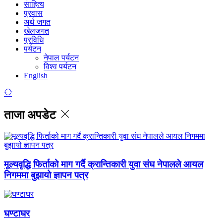
साहित्य
प्रवास
अर्थ जगत
खेलजगत
प्रविधि
पर्यटन
नेपाल पर्यटन
विश्व पर्यटन
English
ताजा अपडेट
मूल्यवृद्धि फिर्ताको माग गर्दै क्रान्तिकारी युवा संघ नेपालले आयल
निगममा बुझायो ज्ञापन पत्र
घण्टाघर