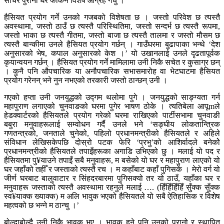
सोचेर पुरानो घर फर्किन विशेष आग्रह गर्चु ।’
हैसियत प्रयोग गर्ने उनको गजबको विशेषता छ । जस्तो परिवेश छ त्यस्तै
अवस्थामा, जस्तो ठाउँ छ त्यस्तै परिस्थितिमा, जस्तो सन्दर्भ छ त्यस्तै रूपमा,
जस्तो भाका छ त्यस्तै गीतमा, जस्तो बाजा छ त्यस्तै तालमा र जस्तो मौसम छ
त्यस्तै बान्कीमा उनले हैसियत प्रयोग गर्छन् । गाउँघरमा बुढापाका भन्थे ‘देश
अनुसारको भेष, कपाल अनुसारको केश ।’ यो उखानलाई उनले दृढतापूर्वक
कृयान्वयन गर्छन् । हैसियत प्रयोग गर्ने मामिलामा उनी निकै सचेत र कुसाग्र छन्
। कुनै पनि औपचारिक या अनौपचारिक सभासमारोह वा भेटघाटमा हैसियत
प्रयोग गरेनन् भने नुन नभएको तरकारी जस्तो ठान्छन् उनी ।
गएको हप्ता उनी जनयुद्धको उद्गम थलोमा पुगे । जनयुद्धको साङ्ग्यता गर्न
महापुराण लगाएको चुनवाङको घरमा पुगेर भाषण ठोके । त्यतिबेला आपूmले
हेडक्वार्टरको हैसियतले प्रयोग गरेको घरमा राखिएको पार्टीसभामा चुनवाङी
बबुरा मनुवाहरूलाई सम्वोधन गर्दै उनले भने ‘सङ्घीय लोकतान्त्रिक
गणतन्त्रको, जनताले चुनेको, पहिलो प्रधानमन्त्रीको हैसियतले र अहिले
संविधान लेखिसकेपछि दोस्रो पटक फेरि ‘प्रभु’को आशिर्वादले बनेकोे
प्रधानमन्त्रीको हैसियतले तपाइँहरूका अगाडि उभिएको छु । मलाई यो पद र
हैसियतमा पु¥याउने तपाइँ सबै मनुवाहरू, म बसेको यो घर र महापुराण लाएको यो
घर जहाँको तहीँ र जस्ताको त्यस्तै रच । म कहाँबाट कहाँ पुगिसकें । मेरो वर्ग यो
जीर्ण घरबाट बालुवाटार र सिंहदरबारमा पुगिसक्यो तर यो ठाउँ, यहाँका घर र
मनुवाहरू जस्ताको त्यस्तै अवस्थामा रहनुले मलाई …. (हिँहिँहिँहिँ सुँक्क सुँक्क
स्व¥याक्क ख्याक्क) म अलि भावुक भएको हैसियतले यो सबै ऐतिहासिक र विशेष
महत्वको छ भन्ने म ठान्चु ।’
बोल्दाबोल्दै उनी निकै भावुक भए । भावुक हुने पनि उनको पुरानो र स्थापित