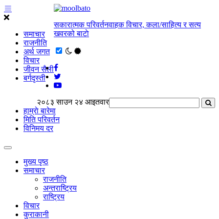
सकारात्मक परिवर्तनवाहक विचार, कला/साहित्य र सत्य
खवरको बाटाे
समाचार
राजनीति
अर्थ जगत
विचार
जीवन सैली
बर्गदृस्ती
२०८३ साउन २४ आइतवार
हाम्राे बारेमा
मिति परिवर्तन
विनिमय दर
मुख्य पृष्ठ
समाचार
राजनीति
अन्तराष्ट्रिय
राष्ट्रिय
विचार
कुराकानी