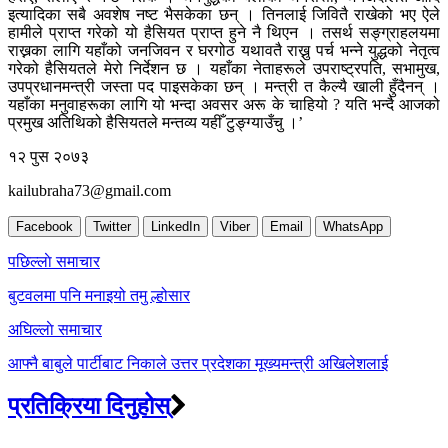
इत्यादिका सबै अवशेष नष्ट भैसकेका छन् । तिनलाई जिवितै राखेको भए ऐले
हामीले प्राप्त गरेको यो हैसियत प्राप्त हुने नै थिएन । तसर्थ सङ्ग्राहलयमा
राख्नका लागि यहाँको जनजिवन र घरगोठ यथावतै राख्नु पर्च भन्ने युद्धको नेतृत्व
गरेको हैसियतले मेरो निर्देशन छ । यहाँका नेताहरूले उपराष्ट्रपति, सभामुख,
उपप्रधानमन्त्री जस्ता पद पाइसकेका छन् । मन्त्री त कैल्यै खाली हुँदैनन् ।
यहाँका मनुवाहरूका लागि यो भन्दा अवसर अरू के चाहियो ? यति भन्दै आजको
प्रमुख अतिथिको हैसियतले मन्तव्य यहीँ टुङ्ग्याउँचु ।’
१२ पुस २०७३
kailubraha73@gmail.com
Facebook
Twitter
LinkedIn
Viber
Email
WhatsApp
Post
पछिल्लाे समाचार
navigation
बुटवलमा पनि मनाइयो तमु ल्होसार
अघिल्लाे समाचार
आफ्नै बाबुले पार्टीबाट निकाले उत्तर प्रदेशका मूख्यमन्त्री अखिलेशलाई
प्रतिक्रिया दिनुहोस्