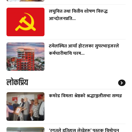
लघुवित्त तथा वित्तीय शोषण विरुद्ध
आन्दोलनप्रति...
ठमेलस्थित आर्या होटलका सुपरभाइजरले
कर्मचारीमाथि चरम...
लाेकप्रिय
कमरेड विमला श्रेष्ठको श्रद्धाञ्जलीसभा सम्पन्न
‘रगतले इतिहास लेख्नेहरू’ पुस्तक विमोचन