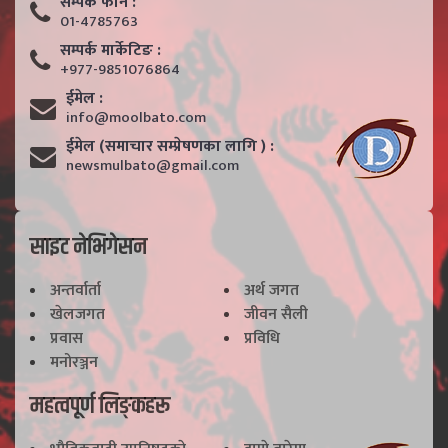
सम्पर्क फाेन :
01-4785763
सम्पर्क मार्केटिङ :
+977-9851076864
ईमेल :
info@moolbato.com
ईमेल (समाचार सम्प्रेषणका लागि ) :
newsmulbato@gmail.com
साइट नेभिगेसन
अन्तर्वार्ता
अर्थ जगत
खेलजगत
जीवन सैली
प्रवास
प्रविधि
मनोरञ्जन
महत्वपूर्ण लिङ्कहरू