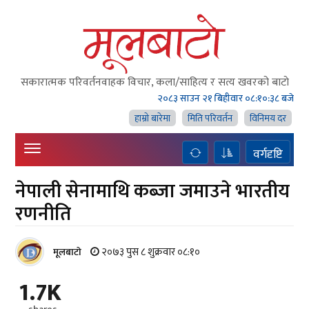
सकारात्मक परिवर्तनवाहक विचार, कला/साहित्य र सत्य खवरको बाटाे
२०८३ साउन २१ बिहीवार
०८:१०:३९ बजे
हाम्राे बारेमा
मिति परिवर्तन
विनिमय दर
वर्गदृष्टि
नेपाली सेनामाथि कब्जा जमाउने भारतीय
रणनीति
२०७३ पुस ८ शुक्रवार ०८:१०
मूलबाटाे
1.7K