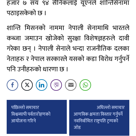
हजार ७ सय ९४ सैनिकलाई यूएनले शान्तिसेनामा
पठाइसकेको छ ।
शान्ति मिसनको नाममा नेपाली सेनामाथि भारतले
कब्जा जमाउन खोजेको सुरक्षा विशेषज्ञहरुले दावी
गरेका छन् । नेपाली सेनाले भन्दा राजनीतिक दलका
नेताहरु र नेपाल सरकारले यसको कडा विरोध गर्नुपर्ने
पनि उनीहरुको धारणा छ ।
Post
पछिल्लाे समाचार
अघिल्लाे समाचार
navigation
विश्वव्यापी पर्वतारोहणको
आणविक क्षमता विस्तार गर्नुपर्ने
आयोजना गरिने
नवनिर्वाचित राष्ट्रपति ट्रम्पको
जोड