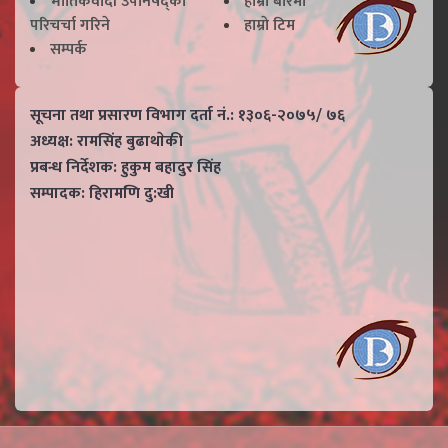
भाैतिकवादी उपनिषद्काे
हाम्राे बारेमा
परिचर्चा गरिने
हाम्राे टिम
सम्पर्क
सूचना तथा प्रसारण विभाग दर्ता नं.: १३०६-२०७५/ ७६
अध्यक्ष: रामसिंह बुढाथाेकी
प्रबन्ध निर्देशक: हुकुम बहादुर सिंह
सम्पादक: हिरामणि दु:खी