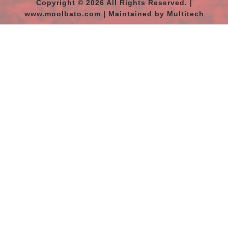
Copyright © 2026 All Rights Reserved. |
www.moolbato.com | Maintained by Multitech