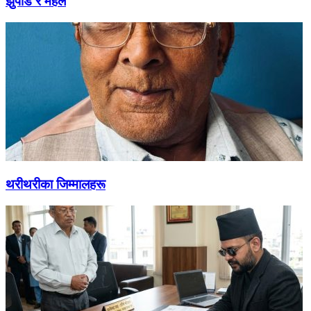
झुपडि र महल
थरीथरीका जिम्मालहरू