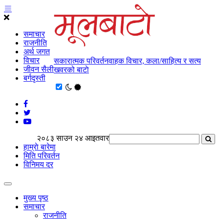
समाचार
राजनीति
अर्थ जगत
विचार
सकारात्मक परिवर्तनवाहक विचार, कला/साहित्य र सत्य
जीवन सैली
खवरको बाटाे
बर्गदृस्ती
२०८३ साउन २४ आइतवार
हाम्राे बारेमा
मिति परिवर्तन
विनिमय दर
मुख्य पृष्ठ
समाचार
राजनीति