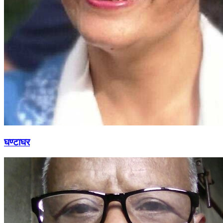
घण्टाघर