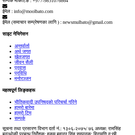
सम्पर्क मार्केटिङ :
+977-9851076864
ईमेल :
info@moolbato.com
ईमेल (समाचार सम्प्रेषणका लागि ) :
newsmulbato@gmail.com
साइट नेभिगेसन
अन्तर्वार्ता
अर्थ जगत
खेलजगत
जीवन सैली
प्रवास
प्रविधि
मनोरञ्जन
महत्वपूर्ण लिङ्कहरू
भाैतिकवादी उपनिषद्काे परिचर्चा गरिने
हाम्राे बारेमा
हाम्राे टिम
सम्पर्क
सूचना तथा प्रसारण विभाग दर्ता नं.: १३०६-२०७५/ ७६
अध्यक्ष: रामसिंह
बुढाथाेकी
प्रबन्ध निर्देशक: हुकुम बहादुर सिंह
सम्पादक: हिरामणि दु:खी