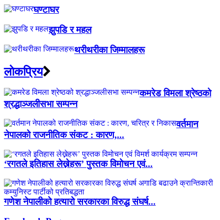
घण्टाघर
झुपडि र महल
थरीथरीका जिम्मालहरू
लाेकप्रिय
कमरेड विमला श्रेष्ठको
श्रद्धाञ्जलीसभा सम्पन्न
वर्तमान
नेपालको राजनीतिक संकट : कारण,...
‘रगतले इतिहास लेख्नेहरू’ पुस्तक विमोचन एवं...
गणेश नेपालीको हत्यारो सरकारका विरुद्ध संघर्ष...