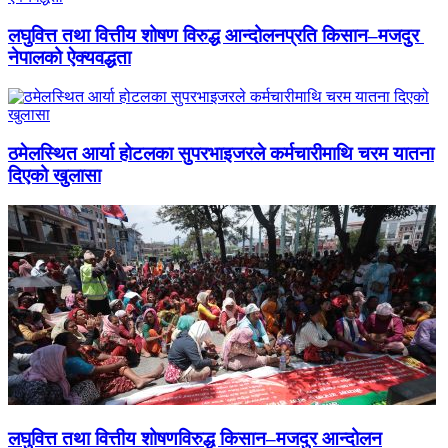
लघुवित्त तथा वित्तीय शोषण विरुद्ध आन्दोलनप्रति किसान–मजदुर
नेपालको ऐक्यवद्धता
ठमेलस्थित आर्या होटलका सुपरभाइजरले कर्मचारीमाथि चरम यातना
दिएको खुलासा
लघुवित्त तथा वित्तीय शोषणविरुद्ध किसान–मजदुर आन्दोलन