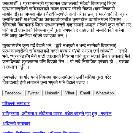
काठमाडौं । प्रधानमन्त्री पुष्पकमल दाहाललाई भेटेको विषयलाई लिएर
प्रधानमन्त्रीको सचिवालयले गलत प्रचार गरेको नेकपा (क्रान्तिकारी
माओवादी)का अध्यक्ष मोहन वैद्य‘किरण’ले दावी गरेका छन् । माओवादी केन्द्र र
क्रान्तिकारी माओवादीका कार्यकर्ताहरुबीच कुपण्डोल कार्यालयका विषयमा
देखिएको विवादलाई लिएर प्रधानमन्त्री दाहाललाई आफूले भेटेको कुरा साँचो भए
पनि पार्टी एकताको विषयमा कुनै कुरा नभएको र दाहालको जन्मदिनको बारेमा
पनि आफू अनभिज्ञ रहेको बताएका छन् ।
मूलबाटाेसँग कुरा गर्दै बैद्यले भने, “कुरै नभएको र भन्दै नभनेको विषयलाई
प्रधानमन्त्रीको सचिवालयले गतल प्रचार ग¥यो र भ्रम छर्न खोज्यो” । उनले
भने, “प्रचण्डसँग मेरो पार्टी एकताको विषयमा पनि कुरा भएको छैन र उनलाई मैले
जन्मदिनको शुभकामना पनि दिएको छैन । यो सबै नियोजित प्रचार हो । यसको
म खण्डन गर्छु” ।
कुपण्डोल कार्यालयको विषयमा बादलसमेतको उपस्थितिमा कुरा गरेर
विवादलाई टुंगो लगाउने कुरा भएको पनि वैद्यले बताए ।
Facebook
Twitter
LinkedIn
Viber
Email
WhatsApp
Post
पछिल्लाे समाचार
navigation
राष्ट्रियता, वर्गीयता र संघीयता पहाड–मधेश जोड्ने मुद्दा हुन् : गजुरेल
अघिल्लाे समाचार