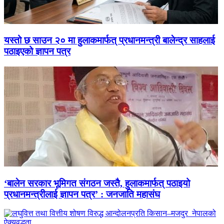
यस्तो छ साउन २० मा हुलाकमार्फत् प्रधानमन्त्री बालेन्द्र साहलाई
पठाइएको ज्ञापन पत्र
‘बालेन सरकार भूमिगत संगठन जस्तै, हुलाकमार्फत् पठाइयो
प्रधानमन्त्रीलाई ज्ञापन पत्र’ : जनजाति महासंघ