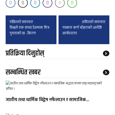
Post
पछिल्लाे समाचार
अघिल्लाे समाचार
navigation
विश्वले एक सच्चा देशभक्त मित्र
पत्रकार कर्ण बोहराको अत्येष्टि
गुमाएको छ : किरण
आर्यघाटमा
प्रतिक्रिया दिनुहोस्
सम्बन्धित खबर
जातीय तथा धार्मिक विद्वेष नफैलाउन र सामाजिक...