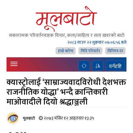
सकारात्मक परिवर्तनवाहक विचार, कला/साहित्य र सत्य खवरको बाटाे
२०८३ साउन २२ शुक्रवार
०७:०६:५७ बजे
हाम्राे बारेमा
मिति परिवर्तन
विनिमय दर
वर्गदृष्टि
क्यास्ट्रोलाई ‘साम्राज्यवादविरोधी देशभक्त
राजनीतिक योद्धा’ भन्दै क्रान्तिकारी
माओवादीले दियो श्रद्धाञ्जली
२०७३ मंसिर १२ आइतवार १३:३५
मूलबाटाे