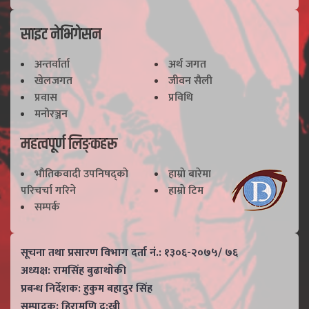
साइट नेभिगेसन
अन्तर्वार्ता
अर्थ जगत
खेलजगत
जीवन सैली
प्रवास
प्रविधि
मनोरञ्जन
महत्वपूर्ण लिङ्कहरू
भाैतिकवादी उपनिषद्काे
हाम्राे बारेमा
परिचर्चा गरिने
हाम्राे टिम
सम्पर्क
सूचना तथा प्रसारण विभाग दर्ता नं.: १३०६-२०७५/ ७६
अध्यक्ष: रामसिंह बुढाथाेकी
प्रबन्ध निर्देशक: हुकुम बहादुर सिंह
सम्पादक: हिरामणि दु:खी