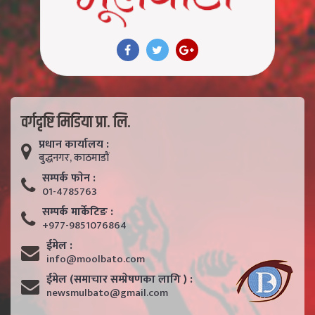
वर्गदृष्टि मिडिया प्रा. लि.
प्रधान कार्यालय :
बुद्धनगर, काठमाडाैं
सम्पर्क फाेन :
01-4785763
सम्पर्क मार्केटिङ :
+977-9851076864
ईमेल :
info@moolbato.com
ईमेल (समाचार सम्प्रेषणका लागि ) :
newsmulbato@gmail.com