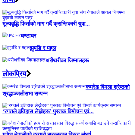
मूल्यवृद्धि फिर्ताको माग गर्दै क्रान्तिकारी युवा...
घण्टाघर
झुपडि र महल
थरीथरीका जिम्मालहरू
लाेकप्रिय
कमरेड विमला श्रेष्ठको
श्रद्धाञ्जलीसभा सम्पन्न
‘रगतले इतिहास लेख्नेहरू’ पुस्तक विमोचन एवं...
गणेश नेपालीको हत्यारो सरकारका विरुद्ध संघर्ष...