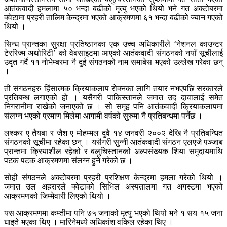
आतंकवादी हमलामा ५० भन्दा बढीको मृत्यु भएको थियो भने गत अक्टोबरमा
क्वेटामा प्रहरी तालिम केन्द्रमा भएको आक्रमणमा ६१ भन्दा बढीको ज्यान गएको
थियो ।
सिन्ध प्रान्तका सुरक्षा प्रतिष्ठानका एक उच्च अधिकारीले ‘नेशनल काउन्टर
टेररिज्म अथोरिटी’ को वेबसाइटमा आएको आतंकवादी संगठनको नयाँ सूचीलाई
उदृत गर्दै ११ नोभेम्बरमा नै दुई संगठनको नाम समाबेस भएको उल्लेख गरेका छन्
।
ती संगठनहरु हिंसात्मक क्रियाकलाप रोक्नका लागि तयार नभएपछि सरकारले
प्रतिबन्ध लगाएको हो । यसैगरी पाकिस्तानले जमात उद दावालाई समेत
निगरानीमा राखेको जनाएको छ । सो समूह पनि आतंकवादी क्रियाकलापमा
संलग्न भएको प्रमाण मिलेमा आगामी वर्षको सुरुमा नै प्रतिबन्धमा पर्नेछ ।
लश्कर ए तैयबा र जैश ए मोहम्मल दुवै १४ जनवरी २००२ देखि नै प्रतिबन्धित
संगठनको सूचीमा रहेका छन् । यसैगरी सुन्नी आतंकवादी संगठन एलएजे पञ्जाब
प्रान्तमा क्रियाशील रहेको र बलुचिस्तानको अल्पसंख्यक शिया समुदायमाथि
पटक पटक आक्रमणमा संलग्न हुने गरेको छ ।
सोही संगठनले अक्टोबरमा प्रहरी प्रशिक्षण केन्द्रमा हमला गरेको थियो ।
जमात उल अहरारले क्वेटाको सिभिल अस्पतालमा गत अगस्टमा भएको
आक्रमणको जिम्मेवारी लिएको थियो ।
यस आक्रमणमा कम्तीमा पनि ७५ जनाको मृत्यु भएको थियो भने १ सय १५ जना
घाइते भएका थिए । मारिनेमध्ये अधिकांश वकिल रहेका थिए ।