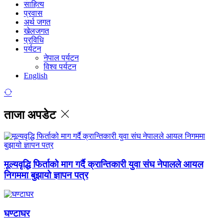
साहित्य
प्रवास
अर्थ जगत
खेलजगत
प्रविधि
पर्यटन
नेपाल पर्यटन
विश्व पर्यटन
English
ताजा अपडेट
मूल्यवृद्धि फिर्ताको माग गर्दै क्रान्तिकारी युवा संघ नेपालले आयल
निगममा बुझायो ज्ञापन पत्र
घण्टाघर