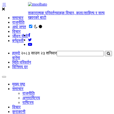
सकारात्मक परिवर्तनवाहक विचार, कला/साहित्य र सत्य
खवरको बाटाे
समाचार
राजनीति
अर्थ जगत
विचार
जीवन सैली
बर्गदृस्ती
हाम्राे
२०८३ साउन २३ शनिवार
बारेमा
मिति परिवर्तन
विनिमय दर
मुख्य पृष्ठ
समाचार
राजनीति
अन्तराष्ट्रिय
राष्ट्रिय
विचार
कुराकानी