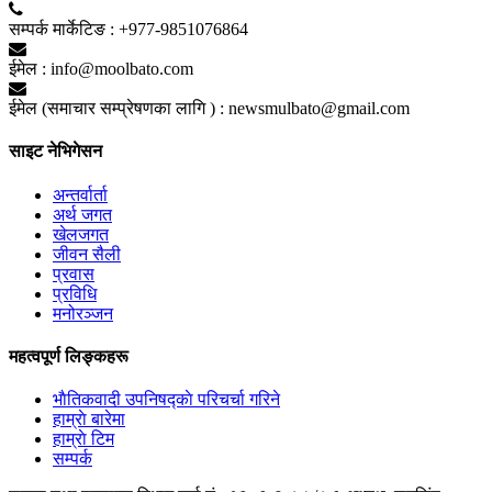
सम्पर्क मार्केटिङ :
+977-9851076864
ईमेल :
info@moolbato.com
ईमेल (समाचार सम्प्रेषणका लागि ) :
newsmulbato@gmail.com
साइट नेभिगेसन
अन्तर्वार्ता
अर्थ जगत
खेलजगत
जीवन सैली
प्रवास
प्रविधि
मनोरञ्जन
महत्वपूर्ण लिङ्कहरू
भाैतिकवादी उपनिषद्काे परिचर्चा गरिने
हाम्राे बारेमा
हाम्राे टिम
सम्पर्क