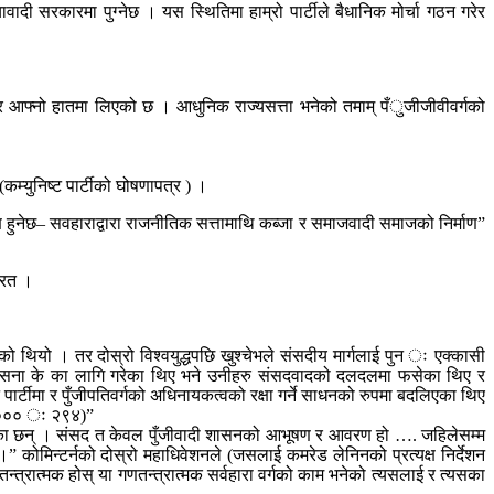
ावादी सरकारमा पुग्नेछ । यस स्थितिमा हाम्रो पार्टीले बैधानिक मोर्चा गठन गरेर
धिकार आफ्नो हातमा लिएको छ । आधुनिक राज्यसत्ता भनेको तमाम् पँुजीजीवीवर्गको
 (कम्युनिष्ट पार्टीको घोषणापत्र ) ।
िम लक्ष हुनेछ– सवहाराद्वारा राजनीतिक सत्तामाथि कब्जा र समाजवादी समाजको निर्माण”
ारत ।
केको थियो । तर दोस्रो विश्वयुद्धपछि खुश्चेभले संसदीय मार्गलाई पुन ः एक्कासी
भत्र्सना के का लागि गरेका थिए भने उनीहरु संसदवादको दलदलमा फसेका थिए र
्ने पार्टीमा र पुँजीपतिवर्गको अधिनायकत्वको रक्षा गर्ने साधनको रुपमा बदलिएका थिए
, २००० ः २९४)”
गरिएका छन् । संसद त केवल पुँजीवादी शासनको आभूषण र आवरण हो …. जहिलेसम्म
” कोमिन्टर्नको दोस्रो महाधिवेशनले (जसलाई कमरेड लेनिनको प्रत्यक्ष निर्देशन
न्त्रात्मक होस् या गणतन्त्रात्मक सर्वहारा वर्गको काम भनेको त्यसलाई र त्यसका