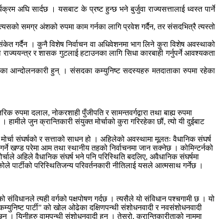
म अघि सार्दछ । यसबाट के प्रष्ट हुन्छ भने बुर्जुवा राज्यसत्तालाई ध्वस्त पार्ने
रै त्यसको समग्र अंशको रुपमा काम गर्नका लागि प्रवेश गर्दैन, तर संसदभित्रै त्यस्तो
केत गर्दैन । कुनै विशेष निर्वाचन वा अधिवेशनमा भाग लिने कुरा विशेष अवस्थाको
ुवा राज्ययन्त्र र शासक गुटलाई हटाउनका लागि सिधा कारबाही गर्नुपर्ने आवश्यकता
ठाइएका आन्दोलनकारी हुन् । संसदका कम्युनिष्ट सदस्यहरु मतदाताका रुपमा रहेका
्तरिक रुपमा दलाल, नोकरशाही पुँजीपति र सामन्तवर्गद्वारा तथा बाह्य रुपमा
 । हामीले जुन क्रान्तिकारी संयुक्त मोर्चाको कुरा गरिरहेका छौं, त्यो यी दुईबाट
मोर्चा संघर्षको र सत्ताको साधन हो । अहिलेको अवस्थामा मूलतः वैधानिक संघर्ष
ग गर्ने खण्ड परेमा आम तथा स्थानीय तहको निर्वाचनमा जान सक्नेछ । कोमिन्टर्नको
मोर्चाले अहिले वैधानिक संघर्ष भने पनि परिस्थिति बदलिए, अवैधानिक संघर्षमा
भएकोले पार्टीको परिस्थितिजन्य परिवर्तनकारी नीतिलाई यसले आत्मसाथ गर्नेछ ।
 संविधानले त्यही वर्गको पक्षपोषण गर्दछ । त्यसैले यो संविधान पश्चगामी छ । यो
म्युनिष्ट पार्टी” को खोल ओढेका दक्षिणपन्थी संशोधनवादी र नवसंशोधनवादी
छन् । यिनीहरु वामपन्थी संशोधनवादी हुन् । तेस्रो, क्रान्तिकारीताको नाममा