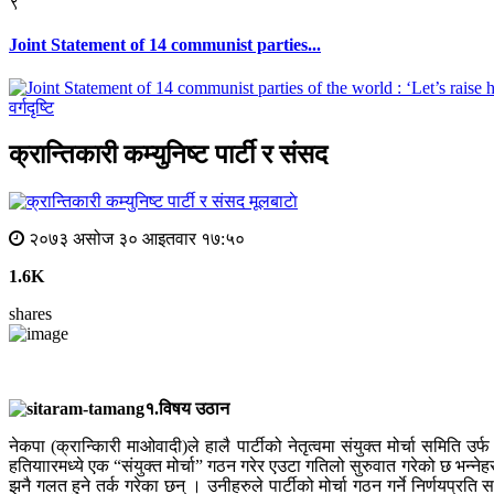
९
Joint Statement of 14 communist parties...
वर्गदृष्टि
क्रान्तिकारी कम्युनिष्ट पार्टी र संसद
मूलबाटाे
२०७३ असोज ३० आइतवार १७:५०
1.6K
shares
१.विषय उठान
नेकपा (क्रान्किारी माओवादी)ले हालै पार्टीको नेतृत्वमा संयुक्त मोर्चा समिति 
हतियाारमध्ये एक “संयुक्त मोर्चा” गठन गरेर एउटा गतिलो सुरुवात गरेको छ भन्नेहरु प
झनै गलत हुने तर्क गरेका छन् । उनीहरुले पार्टीको मोर्चा गठन गर्ने निर्णयप्