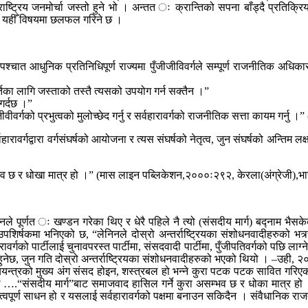
ाष्ट्रिय जनमोर्चा जस्तो हुने भो । अन्तत ः क्रान्तिको सपना बाँड्दै प्रतिक्रिय
हाँ यहीँ विषयमा छलफल गरिने छ ।
एपश्चात आधुनिक प्रतिनिधिपूर्ण राज्यमा पुँजीजीविवर्गले सम्पूर्ण राजनीतिक अ
ूर्तिका लागि जस्ताको तस्तै त्यसको उपयोग गर्न सक्तैन ।”
गर्दछ ।”
वीवर्गको प्रभुत्वको मुलोच्छेद गर्नु र सर्वहारावर्गको राजनीतिक सत्ता कायम गर्नु ।”
र्वहारावर्गद्वारा वर्गसंघर्षको आयोजना र त्यस संघर्षको नेतृत्व, जुन संघर्षको अन्त
भव छ र धोखा मात्र हो ।” (मास लाइन पब्लिकेशन,२०००ः२९२, केरला(अंग्रेजी),भ
नले पूर्णत ः खण्डन गरेका थिए र धेरै पहिले नै त्यो (संसदीय मार्ग) बद्नाम भैस
शिर्षकमा भनिएको छ, “लेनिनले दोस्रो अन्तर्राष्ट्रियका संशोधनवादीहरुको 
ावर्गको पार्टीलाई चुनावपरस्त पार्टीमा, संसदवादी पार्टीमा, पुँजीपतिवर्गको पछि लाग
ि हुनेछ, जुन गति दोस्रो अन्तर्राष्ट्रियका संशोधनवादीहरुको भएको थियो । –उही
ाज्ययन्त्रको मुख्य अंग संसद होइन, शस्त्रबल हो भन्ने कुरा पटक पटक सावित 
ले ….“संसदीय मार्ग”बाट समाजवाद हासिल गर्ने कुरा असम्भव छ र धोका मात्र हो ।
त्वपूर्ण साधन हो र यसलाई सर्वहारावर्गको पक्षमा बनाउन सकिदैन । संवैधानिक राजत