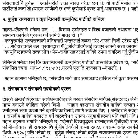
संसदवादी नै हुनेछ । अर्काथरीले शंका ब्यक्त गरेका छन् कि यो पार्टी मसाल र र
पार्टीलाई कता डो¥याउन खोजेको छ भन्ने कुरोलाई प्रष्ट पार्नु आवाश्यक छ । य
२. बुर्जुवा राज्यसत्ता र क्रान्तिकारी कम्युनिष्ट पार्टीको दायित्व
माक्र्स–एंगेल्सले भनेका छन्, “….विशाल उद्योगहरु र विश्व बजारको स्थापना भ
सामान्य कार्यको प्रबन्ध गर्ने समिति मात्र हो ।”
“मजदुरवर्गले राज्यसत्ताको बनिबनाउँ यन्त्रलाई कब्जा गरेर आफ्नो निजी उद्देश्य प
“….सर्वहारावर्गले बल–प्रयोगद्वारा पँुजीजीवीवर्गलाई हटाएर आफ्नो सत्ता कायम 
“कम्युनिष्टहरुको तत्कालीन ध्येय–सर्वहाराहरुलाई वर्गको रुपमा संगठित गर्नु पुँजीजी
लेनिनले भनेका छन् कि क्रान्तिकारी कम्युनिष्ट पार्टीको वास्तविक उद्देश्य हो, “स
संकलित रचना, भाग–१,१९८५ः३८,मस्को प्रगति प्रकाशन –नेपालीे) ।
“महान बहसमा भनिएको छ,,“संसदीय मार्ग”बाट समाजवाद हासिल गर्ने कुरा असम्
३. संसदवाद र संसदको उपयोगको प्रश्न
दोस्रो अन्तर्राष्ट्रियका संशोधनवादीहरुले गरका संसदीय मार्गको(संसदवाद) लेनी
मान्य बनाउने कोशिस गरेको थियो । “महान वहस”मा संसदीय मार्गको खण्डन उप
उनीहरुले सत्ता कब्जा गर्ने क्रान्तिकारीलाई त्यागि सकेका थिए । उनीहरुले सर्वहार
। संसदीय मार्गको वकालत गर्ने ख्रुश्चेभ र उनका अनुयायीहरुको पनि त्यही गत
महान बहसमा अगाडि भनिएको छ, “दोस्रो विश्वयुद्धका घटनाहरुले पुँजीवादी र
फौजी–नोकरशाही संयत्रमाथि पुँजीपतिवर्गको कब्जा रहन्छ, तबसम्म सर्वहारावर्ग
थियो–१९२०) पनि भनेको छ, “बुर्जुवा संसद भनेको बर्जुवा राज्ययन्त्रको एउटा मह