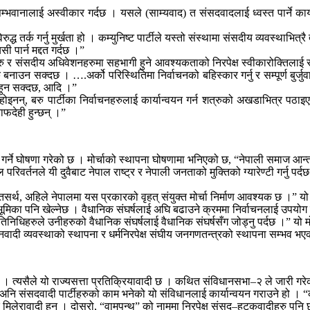
म्भवानालाई अस्वीकार गर्दछ । यसले (साम्यवाद) त संसदवादलाई ध्वस्त पार्ने कार्यक्र
द्ध तर्क गर्नु मुर्खता हो । कम्युनिष्ट पार्टीले यस्तो संस्थामा संसदीय व्यवस्थाभित्
ी पार्न मद्दत गर्दछ ।”
हरु र संसदीय अधिवेशनहरुमा सहभागी हुने आवश्यकताको निरपेक्ष स्वीकारोक्तिलाई सं
बनाउन सक्दछ । ….अर्को परिस्थितिमा निर्वाचनको बहिस्कार गर्नु र सम्पूर्ण बुर्ज
 हुन सक्दछ, आदि ।”
 होइनन्, बरु पार्टीका निर्वाचनहरुलाई कार्यान्वयन गर्न शत्रुको अखडाभित्र प
ाफदेही हुन्छन् ।”
संघर्ष गर्ने घोषणा गरेको छ । मोर्चाको स्थापना घोषणामा भनिएको छ, “नेपाली समाज आन
रिवर्तनले यी दुवैबाट नेपाल राष्ट्र र नेपाली जनताको मुक्तिको ग्यारेण्टी गर्नु पर्दछ
र्थ, अहिले नेपालमा यस प्रकारको वृहत् संयुक्त मोर्चा निर्माण आवश्यक छ ।” यो 
को भूमिका पनि खेल्नेछ । वैधानिक संघर्षलाई अघि बढाउने क्रममा निर्वाचनलाई उपयो
्रतिनिधिहरुले उनीहरुको वैधानिक संघर्षलाई वैधानिक संघर्षसँग जोड्नु पर्दछ ।” यो 
ाँ जनवादी व्यवस्थाको स्थापना र धर्मनिरपेक्ष संघीय जनगणतन्त्रको स्थापना सम्भव 
 । त्यसैले यो राज्यसत्ता प्रतिक्रियावादी छ । कथित संविधानसभा–२ ले जारी गरेको
नि संसदवादी पार्टीहरुको काम भनेको यो संविधानलाई कार्यान्वयन गराउने हो । “क
र मिलेरावादी हुन् । दोस्रो, “वामपन्थ” को नाममा निरपेक्ष संसद–हटकवादीहरु पनि 