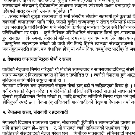
निकायहरुलाई ध्वस्त पार्दै अन्ततः बुर्जुवा राज्ययन्त्रलाई नै ध्वस्त पार्नु हो ।”
साम्यवादले संसदलाई दीर्घकालीन आधारमा सर्वहारा उद्देश्यको पक्षमा बनाइराख्ने स
उद्देश्यले मात्र त्यसको उपयोग गर्नुपर्दछ ।”
“…संसद भनेको बुर्जुवा राज्यसत्ता हो भनी संसदीय संघर्षमा सहभागी हुने कुराको विरु
कारबाही चलाउनका लागि गर्दछ, जसले बुर्जुवा राज्ययन्त्र र संसद स्वयम्लाई धरायस
“तर जस्तोसुकै परिस्थितिमा पनि संसदीय कार्यलाई मान्यता दिनुले सबै निर्वाचन
परिस्थितिमा भर पर्दछ । कुनै निश्चित परिस्थितिले संसदबाट फिर्ता हुन आवश्यक 
हुन सक्दछ । विकल्पमा, संसदको बहिस्कार पश्चात चुनावमा भाग लिन आवश्यक
“कम्युनिष्ट सदस्यहरु भनेको जो पायो सँग मिल्दै हिंड्ने खालका संसदहरुजस्तो
जनसमुदायप्रति होइन, बरु बैधानिक होस् या अवैधानिक, कम्युनिष्ट पार्टीप्रति जव
४. देशभक्त जनगणतान्त्रिक मोर्चा र संसद
पार्टीको नेतृत्वमा निर्णय गरिएको यो मोर्चाले सामन्तवाद र साम्राज्यवादविरुद्ध 
साम्राज्यवाद र विस्तारवादद्वारा शोषित र उत्पीडित छ । त्यसैले नेपालमा हुने आमूल प
मुक्तिका लागि गरिने संयुक्त मोर्चा हो ।
नेपालमा यतिखेर यस प्रकारको संयुक्त मोर्चा झन् बढी नै खड्किएको विषय हो । तस
गर्ने र त्यसको नेतृत्व गर्नेछ । परिस्थितिको परिवर्तनसँगै यसले सत्ताको साधन
दोस्रो महाधिवेशनले निर्णय गरेको छ, “यदि केन्द्रीय समितिले निर्णय गर्दछ भने प
होमिनुपर्ने स्पष्टै छ । नेकपा (क्रान्तिकारी माओवादी)को नेतृत्वमा नेपालमा नय
५. नेपालमा संसद, संसवादी र हटकवादी
नेपालको विद्यमान राज्यसत्ता दलाल, नोकरशाही पुँजीपति र सामन्तवर्गको हातमा छ
संविधानको उपज हो– संसद । र, यो संसदले त्यही संविधानको पक्षपोषण गर्दछ । अ
पार्टीहरुले संसदवादको नेतृत्व गरेका छन् । यिनीहरु माक्र्सवादी–लेनिनवादी नभए