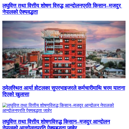
लघुवित्त तथा वित्तीय शोषण विरुद्ध आन्दोलनप्रति किसान–मजदुर
नेपालको ऐक्यवद्धता
ठमेलस्थित आर्या होटलका सुपरभाइजरले कर्मचारीमाथि चरम यातना
दिएको खुलासा
लघुवित्त तथा वित्तीय शोषणविरुद्ध किसान–मजदुर आन्दोलन
नेपालको आन्दोलनप्रति ऐक्यबद्धता जाहेर