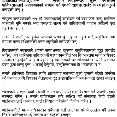
एजेन्सी । भारतीय विदेशमन्त्री सुस्मा स्वराजले
पाकिस्तानलाई आतंकवादको संरक्षण गर्ने देशको सूचीमा राखेर कारबाही गर्नुपर्ने
बताएकी छन् ।
संयुक्त राष्ट्रसंघको ७१ औं महासभालाई सम्बोधन गर्दैै स्वराजले जम्मू कास्मिर
भारतको भूमि भएको भन्दै यसलाई अलग गर्ने पाकिस्तानी चाहान कहिल्यै पूरा
नहुने बताइन् ।
उनले सिसाको घर हुनेले अर्काको घरमा ढुंगा हान्न नहुने भन्दै बलुचिस्तानमा
व्यापक मानवअधिकारको हनन भइरहेको बताएकी छन् ।
विदेशमन्त्री स्वराजले आफ्नो सम्बोधनका क्रममा बलुचिस्तानको मुद्धा उठाउँदै
भनिन्, ‘२१ तारिखमा पाकिस्तानी प्रधानमन्त्रीले भने कि भारतमा मानवअधिकार
उल्लंघन भइरहेको छ । म यही भन्छु कि जसको घर सीसाको छ उसले अर्काको
घरमा ढुंगा हान्नु हुन्न । तपाई हेर्नुहोस्, बलुचिस्तानमा के भइरहेको छ ?’
उनले अहिलेको विश्वका लागि आतंकवाद सबैभन्दा ठूलो चुनौती रहेको उल्लेख
गर्दै यसका लागि विश्वका नेताहरुमा दृढ इच्छाशक्तिको आवश्यकता रहेको बताइन्
।
स्वराजले राष्ट्रसंघको स्थायी र अस्थायी परिषदमा विस्तार गर्न जरुरी रहेको
उल्लेख गरिन् । उनले पाकिस्तान तर्फ लक्षित गर्दै संसारमा केही देशले
आतंकवादलाई जन्माएर, पालेर निर्यात गरिरहेको जिकिर गरिन् ।
आतंकवादीले मानवअधिकारको सबैभन्दा बढी उल्लंघन गरेको उल्लेख गर्दै उनले
निर्दोष मानिसहरुलाई निशाना बनाइरहेको बताइन् ।