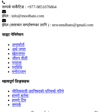
सम्पर्क मार्केटिङ :
+977-9851076864
ईमेल :
info@moolbato.com
ईमेल (समाचार सम्प्रेषणका लागि ) :
newsmulbato@gmail.com
साइट नेभिगेसन
अन्तर्वार्ता
अर्थ जगत
खेलजगत
जीवन सैली
प्रवास
प्रविधि
मनोरञ्जन
महत्वपूर्ण लिङ्कहरू
भाैतिकवादी उपनिषद्काे परिचर्चा गरिने
हाम्राे बारेमा
हाम्राे टिम
सम्पर्क