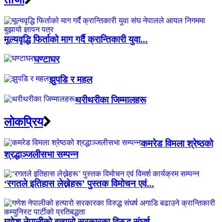
मूल्यवृद्धि फिर्ताको माग गर्दै क्रान्तिकारी युवा...
घण्टाघर
झुपडि र महल
थरीथरीका जिम्मालहरू
लाेकप्रिय
कमरेड विमला श्रेष्ठको
श्रद्धाञ्जलीसभा सम्पन्न
‘रगतले इतिहास लेख्नेहरू’ पुस्तक विमोचन एवं...
गणेश नेपालीको हत्यारो सरकारका विरुद्ध संघर्ष...