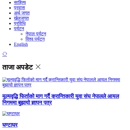
साहित्य
प्रवास
अर्थ जगत
खेलजगत
प्रविधि
पर्यटन
नेपाल पर्यटन
विश्व पर्यटन
English
ताजा अपडेट
मूल्यवृद्धि फिर्ताको माग गर्दै क्रान्तिकारी युवा संघ नेपालले आयल
निगममा बुझायो ज्ञापन पत्र
घण्टाघर