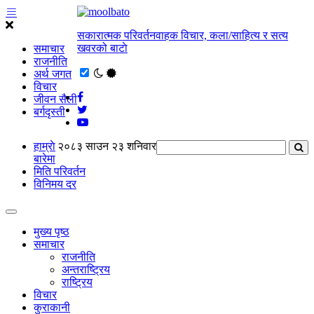
सकारात्मक परिवर्तनवाहक विचार, कला/साहित्य र सत्य
खवरको बाटाे
समाचार
राजनीति
अर्थ जगत
विचार
जीवन सैली
बर्गदृस्ती
हाम्राे
२०८३ साउन २३ शनिवार
बारेमा
मिति परिवर्तन
विनिमय दर
मुख्य पृष्ठ
समाचार
राजनीति
अन्तराष्ट्रिय
राष्ट्रिय
विचार
कुराकानी