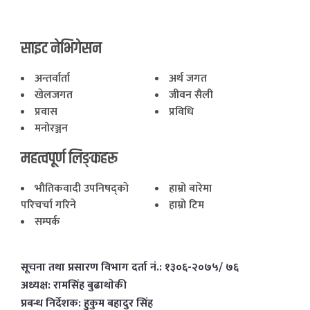
साइट नेभिगेसन
अन्तर्वार्ता
अर्थ जगत
खेलजगत
जीवन सैली
प्रवास
प्रविधि
मनोरञ्जन
महत्वपूर्ण लिङ्कहरू
भाैतिकवादी उपनिषद्काे
हाम्राे बारेमा
परिचर्चा गरिने
हाम्राे टिम
सम्पर्क
सूचना तथा प्रसारण विभाग दर्ता नं.: १३०६-२०७५/ ७६
अध्यक्ष: रामसिंह बुढाथाेकी
प्रबन्ध निर्देशक: हुकुम बहादुर सिंह