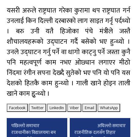
यसरी अरुले राष्ट्रघात गरेका कुरामा थप राष्ट्रघात गर्न
उनलाई किन दिल्ली दरबारको लाग साइत गर्नृ पर्दथ्यो
। बरु उनी यतै हिजोका पंचे मंत्रीले जस्तै
शौचालयहरूको उद्घाटन गर्दै बसेको भए हुन्थ्यो ।
उनले उद्घाटन गर्नु पर्ने वा धागो काट्नु पर्ने जस्ता कुनै
पनि महत्वपूर्ण काम नभए ओछ्यान लगाएर मीठो
निंदमा रंगीन सपना देख्दै सुतेको भए पनि यो पनि यस
देशको हितकै काम हुन्थ्यो । गाली खाने होइन ताली
खाने काम हृुन्थ्यो ।
Facebook
Twitter
LinkedIn
Viber
Email
WhatsApp
Post
पछिल्लाे समाचार
अघिल्लाे समाचार
navigation
राजधानीका विद्यालयमा बम
राजनीतिक दलसँग तिहार