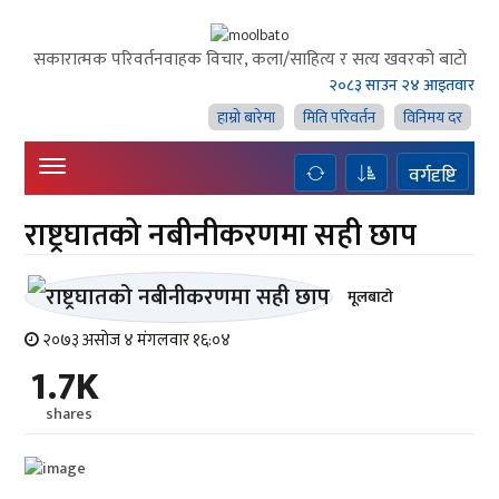
सकारात्मक परिवर्तनवाहक विचार, कला/साहित्य र सत्य खवरको बाटाे
२०८३ साउन २४ आइतवार
हाम्राे बारेमा
मिति परिवर्तन
विनिमय दर
वर्गदृष्टि
राष्ट्रघातको नबीनीकरणमा सही छाप
मूलबाटाे
२०७३ असोज ४ मंगलवार १६:०४
1.7K
shares