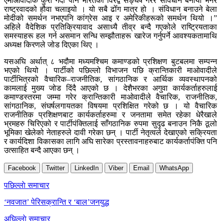
एमाओवादीकै कुरा गर्दा पनि भारतको विरद्व सङ्घर्ष गरेर संविधान बनायौँ भनेर
राष्ट्रवादको हौवा चलाइयो । यो सबै ढोँग मात्र हो । संविधान बनाउने बेला
मोदीको समर्थन नभएपनि कांग्रेस आइ र अमेरिकीहरूको समर्थन थियो ।”
अहिले वैदेशिक प्रतिक्रियावाद असाध्यै तीव्र बन्दै गएकोले राष्ट्रियताका
समस्याहरू हल गर्न असमान सन्धि सम्झौताहरू खारेज गर्नुपर्ने आवश्यकतामाथि
अध्यक्ष किरणले जोड दिएका थिए ।
यसअघि अर्थात् ८ भदौमा मध्यमश्चिम कमाण्डको प्रशिक्षण बुटबलमा सम्पन्न
भएको थियो । पार्टीको पछिल्लो विभाजन पछि क्रान्तिकारी माओवादीले
पार्टीभित्रको वैचारिक–राजनीतिक, सांगठानिक र आर्थिक व्यवस्थापनको
कामलाई मुख्य जोड दिंदै आएको छ । देशैभरका अगुवा कार्यकर्ताहरुलाई
कमाण्डस्तरमा जम्मा गरेर क्रान्तिकारी माओवादीले वैचारिक, राजनीतिक,
सांगठानिक, संघर्षलगायतका विषयमा प्रशिक्षित गरेको छ । यो वैचारिक
राजनीतिक प्रशिक्षणबाट कार्यकर्ताहरुमा र जनतामा समेत रहेका धेरैखाले
भ्रमहरु चिरिएको र पार्टीपंक्तिलाई साँगठानिक रुपमा सुदृढ बनाउन निकै ठूलो
भूमिका खेलेको नेताहरुले दावी गरेका छन् । पार्टी नेतृत्वले देखाएको सक्रियता
र कार्यदिशा विकासका लागि अघि सारेका प्रस्तावनाहरुबाट कार्यकर्तापंक्ति पनि
उत्साहित बन्दै आएका छन् ।
Facebook
Twitter
LinkedIn
Viber
Email
WhatsApp
Post
पछिल्लाे समाचार
navigation
‘नवजात’ पेरिसक्रान्ति र ‘बाल’जनयुद्ध
अघिल्लाे समाचार