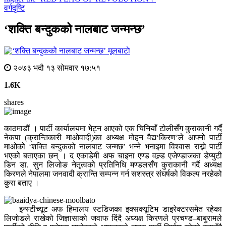
वर्गदृष्टि
‘शक्ति बन्दुकको नालबाट जन्मन्छ’
मूलबाटाे
२०७३ भदौ १३ सोमवार १७:५१
1.6K
shares
काठमाडौं । पार्टी कार्यालयमा भेट्न आएको एक चिनियाँ टोलीसँग कुराकानी गर्दै
नेकपा (क्रान्तिकारी माओवादी)का अध्यक्ष मोहन वैद्य‘किरण’ले आफ्नो पार्टी
माओको ‘शक्ति बन्दुकको नालबाट जन्मछ’ भन्ने भनाइमा विश्वास राख्ने पार्टी
भएको बताएका छन् । द एकाडेमी अफ चाइना एण्ड वल्र्ड एजेण्डाजका डेप्युटी
डिन डा. सुन लिजोङ नेतृत्वको प्रतिनिधि मण्डलसँग कुराकानी गर्दै अध्यक्ष
किरणले नेपालमा जनवादी क्रान्ति सम्पन्न गर्न सशस्त्र संघर्षको विकल्प नरहेको
कुरा बताए ।
इन्स्टीच्यूट अफ हिमालय स्टडिजका इक्सक्यूटिभ डाइरेक्टरसमेत रहेका
लिजोङले राखेको जिज्ञासाको जवाफ दिंदै अध्यक्ष किरणले प्रचण्ड–बाबुरामले