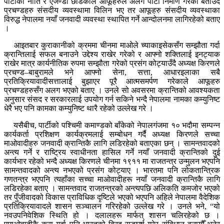
पार्टीको नीति र एजेण्डा छाडेकाले आफूहरुले अलग पार्टी निर्माण गरेको बताउँदै
प्रचण्डहरु संसदीय व्यवस्थामा विलिन भए तर आफूहरु संसदीय व्यवस्थाका
विरुद्ध नेपालमा नयाँ जनवादी व्यवस्था स्थापित गर्ने आन्दोलनमा लागिरहेको बताए
।
आइतबार कुराकानीको क्रममा चीनमा माओले च्याकाइसेकसँग सम्झौता गर्दा
क्रान्तिलाई सफल बनाउने उद्देश्य राखेर गरेको र आफ्नो शक्तिलाई इनट्याक
राखेर मात्र कार्यनीतिक रुपमा सम्झौता गरेको प्रसंग कोट्याउँदै अध्यक्ष किरणले
प्रचण्ड–बाबुरामले भने आफ्नो सेना, सत्ता, आधारइलाका सबै
प्रतिक्रियावादीसत्तालाई बुझाएर पूरै आत्मसमर्पण गरेकाले आफूहरु
प्रचण्डहरुसँग अलग भएको बताए । उनले सो अवसरमा क्रान्तिको आवश्यकता
अनुसार संसद र सरकारलाई उपयोग गर्न सकिने भन्दै नेपालमा नामका कम्युनिष्ट
धेरै भए पनि कामका कम्युनिष्ट थारै रहेको उल्लेख गरे ।
यसैबीच, पार्टीको पश्चिमी कमाण्डको बाँकेको नेपालगंजमा १० भदौमा सम्पन्न
कार्यकर्ता प्रशिक्षण कार्यक्रमलाई सम्बोधन गर्दै अध्यक्ष किरणले सच्चा
माओवादीहरु जनवादी क्रान्तिकै लागि लडिरहेको बताएका छन् । सामन्तवादको
अन्त्य गर्ने र राष्ट्रिय स्वाधीनता हासिल गर्ने नयाँ जनवादी क्रान्तिको दुई
कार्यभार रहेको भन्दै अध्यक्ष किरणले चीनमा १९११ मा राजतन्त्र उन्मुलन भएपनि
सामन्तवादको अन्त्य नभएको प्रसंग कोट्याए । भारतमा पनि लोकतान्त्रिक
गणतन्त्र भएपनि त्यहाँका सच्चा माओवादीहरू नयाँ जनवादी क्रान्तिकै लागि
लडिरहेका बताए । सामन्तवाद राजतन्त्रको अन्त्यपछि अलिकति कमजोर भएको
तर पुँजीवादको विकास प्राविधिक दृष्टिले भएको भएपनि अहिले नेपालमा वैदेशिक
प्रतिक्रियावादले शासन सञ्चालन गरिरहेको उल्लेख गरे । उनले भने, “यो
नवउपनिवेशिक स्थिति हो । दलालहरू मार्फत् शासन चलिरहेको छ ।