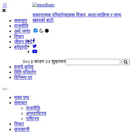
सकारात्मक परिवर्तनवाहक विचार, कला/साहित्य र सत्य
खवरको बाटाे
समाचार
राजनीति
अर्थ जगत
विचार
जीवन सैली
बर्गदृस्ती
२०८३ साउन २२ शुक्रवार
हाम्राे बारेमा
मिति परिवर्तन
विनिमय दर
मुख्य पृष्ठ
समाचार
राजनीति
अन्तराष्ट्रिय
राष्ट्रिय
विचार
कुराकानी