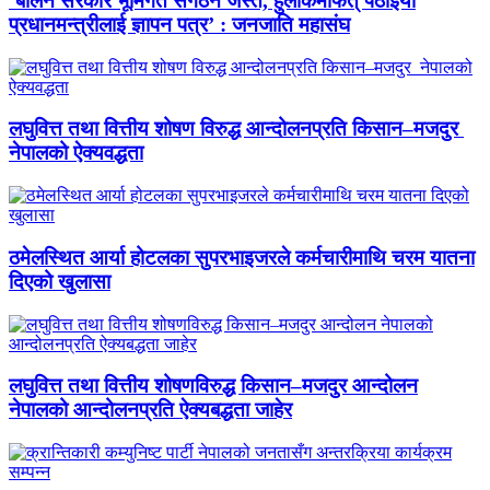
‘बालेन सरकार भूमिगत संगठन जस्तै, हुलाकमार्फत् पठाइयो
प्रधानमन्त्रीलाई ज्ञापन पत्र’ : जनजाति महासंघ
लघुवित्त तथा वित्तीय शोषण विरुद्ध आन्दोलनप्रति किसान–मजदुर
नेपालको ऐक्यवद्धता
ठमेलस्थित आर्या होटलका सुपरभाइजरले कर्मचारीमाथि चरम यातना
दिएको खुलासा
लघुवित्त तथा वित्तीय शोषणविरुद्ध किसान–मजदुर आन्दोलन
नेपालको आन्दोलनप्रति ऐक्यबद्धता जाहेर