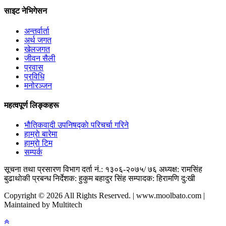
साइट नेभिगेसन
अन्तर्वार्ता
अर्थ जगत
खेलजगत
जीवन सैली
प्रवास
प्रविधि
मनोरञ्जन
महत्वपूर्ण लिङ्कहरू
भाैतिकवादी उपनिषद्काे परिचर्चा गरिने
हाम्राे बारेमा
हाम्राे टिम
सम्पर्क
सूचना तथा प्रसारण विभाग दर्ता नं.: १३०६-२०७५/ ७६
अध्यक्ष: रामसिंह
बुढाथाेकी
प्रबन्ध निर्देशक: हुकुम बहादुर सिंह
सम्पादक: हिरामणि दु:खी
Copyright © 2026 All Rights Reserved. | www.moolbato.com |
Maintained by Multitech