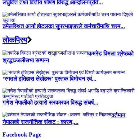
लघुवित्त तथा वित्तीय शोषण विरुद्ध आन्दोलनप्रति...
ठमेलस्थित आर्या होटलका सुपरभाइजरले कर्मचारीमाथि चरम...
लाेकप्रिय
कमरेड विमला श्रेष्ठको
श्रद्धाञ्जलीसभा सम्पन्न
‘रगतले इतिहास लेख्नेहरू’ पुस्तक विमोचन एवं...
गणेश नेपालीको हत्यारो सरकारका विरुद्ध संघर्ष...
वर्तमान
नेपालको राजनीतिक संकट : कारण,...
Facebook Page