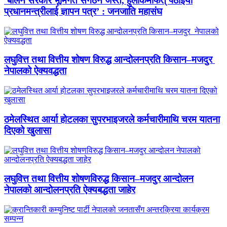
‘बालेन सरकार भूमिगत संगठन जस्तै, हुलाकमार्फत् पठाइयो
प्रधानमन्त्रीलाई ज्ञापन पत्र’ : जनजाति महासंघ
लघुवित्त तथा वित्तीय शोषण विरुद्ध आन्दोलनप्रति किसान–मजदुर
नेपालको ऐक्यवद्धता
ठमेलस्थित आर्या होटलका सुपरभाइजरले कर्मचारीमाथि चरम यातना
दिएको खुलासा
लघुवित्त तथा वित्तीय शोषणविरुद्ध किसान–मजदुर आन्दोलन
नेपालको आन्दोलनप्रति ऐक्यबद्धता जाहेर