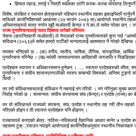
हिमाल पहाड, तराई र भित्री मधेसका लागि फरक–फरक मापदण्ड लिनुपर्न
विशेष, संरक्षित र स्वायत्त क्षेत्रहरुको पहिचान स्थानीय तहका इकाइभित्रै पार्नुपर्न
माथिको कार्यनिर्देशनको आधारमा (२७ साउन २०७३ मा) आयोगले स्थानीय तहको 
अभियन्ताहरुले मात्र नगरेर खुदै माओवादी केन्द्र र ने.का.ले समेत गरेका छन् । त
राज्य पुनर्संरचनालाई गलत दिशामा लगेको परिणाम
नेकपा (क्रान्तिकारी माओवादी) ले नेपालको राज्य पुनर्संरचनाको कुरा गर्दा “
संविधान (२०६३)ले समेत हाम्रो पार्टीको मान्यतालाई आत्मसात नै गरेको देखिन्छ 
त्यसमा भनिएको छ – (क) वर्गीय, जातीय, भाषिक, लैंगिक, सांस्कृतिक, धार्मिक 
पुनर्संरचना गरिनेछ । (ख) मधेसी जनतालगायत आदिवासी जनजाति र पिछडिएका तथा 
प्रदेशहरु स्वायत्त र अधिकारसमान हुनेछन् । …. स्वायत्त प्रदेशहरुको सीमा, स
पुनर्संरचना र संघीय शासनप्रणालीको स्वरुप सम्बन्धी विषयको. अन्तिम टुङ्ग
थियो ।
तर त्यो संविधानसभालाई संविधान नै नबनाई भंग गरियो । भंग गरिनुका मुख्य कारण
निर्वाह गरेको छ । सामान्यतः संघीय संरचनामा संघ (केन्द्र) र प्रदेश (राज्य) का 
तर यो संविधानले राज्यको संरचना, संघ, प्रदेश र स्थानीय तह गरी तीन तह
गरिएको होइन र ती स्वायत्त प्रदेशहरु पनि होइनन् ।
पञ्चायतले बनाएको क्षेत्र, गाविस÷नविसलाई वैज्ञानिक आधार मानेर ७ प्रदेश ब
तहसम्म टुक््रयाउन नपाइने आयोगलाई कार्यनिर्देशअनुसार स्थानीय निकायहरु ज