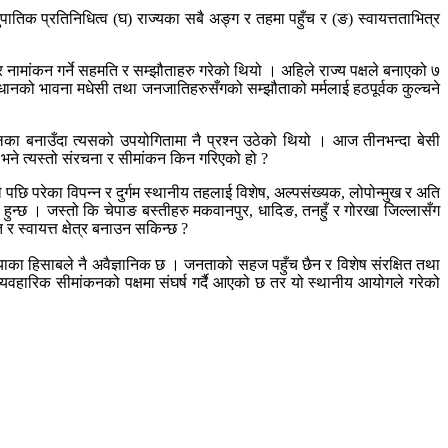
ुपातिक प्रतिनिधित्व (घ) राज्यका सबै अङ्ग र तहमा पहुँच र (ङ) स्वायत्तताभित्र
नामांकन गर्ने सहमति र सम्झौताहरु गरेको थियो । अहिले राज्य पक्षले बनाएको ७
विधानको भावना मधेसी तथा जनजातिहरुसँगको सम्झौताको मर्मलाई हठपूर्वक कुल्चने
लिका बनाउँदा त्यसको उपयोगितामा नै प्रश्न उठेको थियो । आज तीनभन्दा बेसी
 भने त्यस्तो संरचना र सीमांकन किन गरिएको हो ?
ले पछि परेका विपन्न र दुर्गम स्थानीय तहलाई विशेष, अल्पसंख्यक, लोपोन्मुख र अति
्ने हुन्छ । जस्तो कि चेपाङ बस्तीहरु मकवानपुर, धादिङ, तनहुँ र गोरखा जिल्लासँग
 स्वायत्त क्षेत्र बनाउन सकिन्छ ?
रियाका हिसाबले नै अवैज्ञानिक छ । जनताको सहज पहुँच छैन र विशेष संरक्षित तथा
र व्यवहारिक सीमांकनको पक्षमा संघर्ष गर्दै आएको छ तर यो स्थानीय आयोगले गरेको