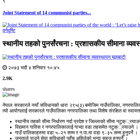
९
Joint Statement of 14 communist parties...
वर्गदृष्टि
स्थानीय तहको पुनर्संरचना : प्रशासकीय सीमाना व्यव
मूलबाटाे
२०७३ भदौ ४ शनिवार १०:४५
2.9K
shares
नेपाल सरकारले नयाँ संविधानको धारा २९५(३) बमोजिम गाउँपालिका, नगरपालिका त
त्यो आयोगलाई सरकारले गाउँपालिका नगरपालिका तथा विशेष संरक्षित वा स्वायत्त क
स्थानीय तहको सीमा निर्धारण गर्दा प्रदेश र जिल्लाको सीमा नटुक््रयाउ
विद्यमान गाविस र नगरपालिकालाई गाभ्दा वडा तहसमेत नटुक््रयाउने ।
गाउँ पालिकाहरुमा वडा ५–२१ सम्म र न.पा.मा वडा ९–३५ सम्म हुनुपर्ने ।
जनताले पाउने सेवा सुविधाको पहुँच अहिलेको भन्दा सहज हुनुपर्ने ।