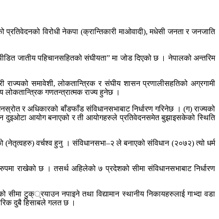
 प्रतिवेदनको विरोधी नेकपा (क्रान्तिकारी माओवादी), मधेसी जनता र जनजाति
तथा उत्पीडित जातीय पहिचानसहितको संघीयता” मा जोड दिएको छ । नेपालको अन्तरिम
त्य गरी राज्यको समावेशी, लोकतान्त्रिक र संघीय शासन प्रणालीसहतिको अग्रगामी
लोकतान्त्रिक गणतन्त्रात्मक राज्य हुनेछ ।
 साधनस्रोत र अधिकारको बाँडफाँड संविधानसभाबाट निर्धारण गरिनेछ । (ग) राज्यको
लगाउन दुइओटा आयोग बनाएको र ती आयोगहरुले प्रतिवेदनसमेत बुझाइसकेको स्थिति
नेतृत्वहरु) वर्चश्व हुनु । संविधानसभा–२ ले बनाएको संविधान (२०७२) त्यो धर्म
ुपमा राखेको छ । तसर्थ अहिलेको ७ प्रदेशको सीमा संविधानसभाबाट निर्धारण
लाको सीमा टुक््रयाउन नपाइने तथा विद्यामान स्थानीय निकायहरुलाई गाभ्दा वडा
ारिक दुबै हिसाबले गलत छ ।