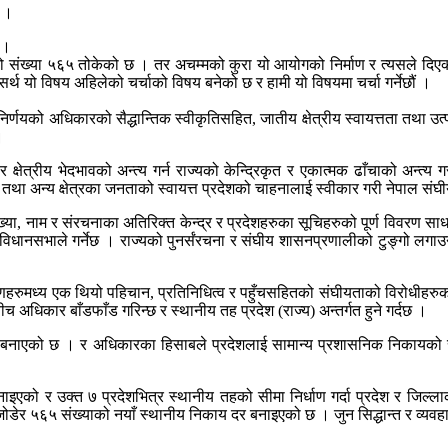
े ।
े ।
संख्या ५६५ तोकेको छ । तर अचम्मको कुरा यो आयोगको निर्माण र त्यसले दिएको
सर्थ यो विषय अहिलेको चर्चाको विषय बनेको छ र हामी यो विषयमा चर्चा गर्नेछौं ।
आत्मनिर्णयको अधिकारको सैद्धान्तिक स्वीकृतिसहित, जातीय क्षेत्रीय स्वायत्तता 
।
र क्षेत्रीय भेदभावको अन्त्य गर्न राज्यको केन्द्रिकृत र एकात्मक ढाँचाको अन्
अन्य क्षेत्रका जनताको स्वायत्त प्रदेशको चाहनालाई स्वीकार गरी नेपाल संघीय 
ंख्या, नाम र संरचनाका अतिरिक्त केन्द्र र प्रदेशहरुका सूचिहरुको पूर्ण विवरण
ो संविधानसभाले गर्नेछ । राज्यको पुनर्संरचना र संघीय शासनप्रणालीको टुङ्गो 
हरुमध्य एक थियो पहिचान, प्रतिनिधित्व र पहुँचसहितको संघीयताको विरोधीहरुको (
बीच अधिकार बाँडफाँड गरिन्छ र स्थानीय तह प्रदेश (राज्य) अन्तर्गत हुने गर्दछ ।
को बनाएको छ । र अधिकारका हिसाबले प्रदेशलाई सामान्य प्रशासनिक निकायको र
नाइएको र उक्त ७ प्रदेशभित्र स्थानीय तहको सीमा निर्धाण गर्दा प्रदेश र जिल्
ोडेर ५६५ संख्याको नयाँ स्थानीय निकाय दर बनाइएको छ । जुन सिद्धान्त र व्यवह