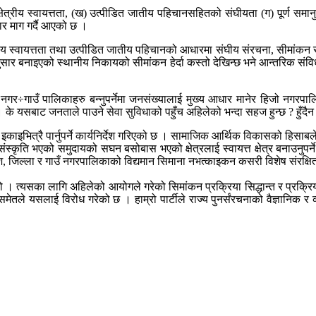
्षेत्रीय स्वायत्तता, (ख) उत्पीडित जातीय पहिचानसहितको संघीयता (ग) पूर्ण समान
दार माग गर्दै आएको छ ।
रीय स्वायत्तता तथा उत्पीडित जातीय पहिचानको आधारमा संघीय संरचना, सीमांकन र 
शानुसार बनाइएको स्थानीय निकायको सीमांकन हेर्दा कस्तो देखिन्छ भने आन्तरिक सं
गर÷गाउँ पालिकाहरु बन्नुपर्नेमा जनसंख्यालाई मुख्य आधार मानेर हिजो नगरपा
के यसबाट जनताले पाउने सेवा सुविधाको पहुँच अहिलेको भन्दा सहज हुन्छ ? हुँदैन
ा इकाइभित्रै पार्नुपर्ने कार्यनिर्देश गरिएको छ । सामाजिक आर्थिक विकासको हिसाब
 संस्कृति भएको समुदायको सघन बसोबास भएको क्षेत्रलाई स्वायत्त क्षेत्र बनाउनुपर
 जिल्ला र गाउँ नगरपालिकाको विद्यमान सिमाना नभत्काइकन कसरी विशेष संरक्षित र
ने हो । त्यसका लागि अहिलेको आयोगले गरेको सिमांकन प्रक्रिया सिद्धान्त र प्रक्
कासमेतले यसलाई विरोध गरेको छ । हाम्रो पार्टीले राज्य पुनर्संरचनाको वैज्ञानिक 