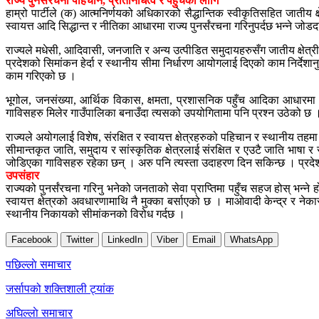
राज्य पुनर्संरचना पहिचान, प्रतिनिधित्व र पहुँचका लागि
हाम्रो पार्टीले (क) आत्मनिर्णयको अधिकारको सैद्धान्तिक स्वीकृतिसहित जातीय क
स्वायत्त आदि सिद्धान्त र नीतिका आधारमा राज्य पुनर्संरचना गरिनुपर्दछ भन्ने जोड
राज्यले मधेसी, आदिवासी, जनजाति र अन्य उत्पीडित समुदायहरुसँग जातीय क्षेत्
प्रदेशको सिमांकन हेर्दा र स्थानीय सीमा निर्धारण आयोगलाई दिएको काम निर्दे
काम गरिएको छ ।
भूगोल, जनसंख्या, आर्थिक विकास, क्षमता, प्रशासनिक पहुँच आदिका आधारमा न
गाविसहरु मिलेर गाउँपालिका बनाउँदा त्यसको उपयोगितामा पनि प्रश्न उठेको छ । 
राज्यले अयोगलाई विशेष, संरक्षित र स्वायत्त क्षेत्रहरुको पहिचान र स्थानीय तहम
सीमान्तकृत जाति, समुदाय र सांस्कृतिक क्षेत्रलाई संरक्षित र एउटै जाति भाषा र
जोडिएका गाविसहरु रहेका छन् । अरु पनि त्यस्ता उदाहरण दिन सकिन्छ । प्रदेश,
उपसंहार
राज्यको पुनर्संरचना गरिनु भनेको जनताको सेवा प्राप्तिमा पहुँच सहज होस् भन्
स्वायत्त क्षेत्रको अवधारणामाथि नै मुक्का बर्साएको छ । माओवादी केन्द्र र ने
स्थानीय निकायको सीमांकनको विरोध गर्दछ ।
Facebook
Twitter
LinkedIn
Viber
Email
WhatsApp
Post
पछिल्लाे समाचार
navigation
जर्सापको शक्तिशाली ट्यांक
अघिल्लाे समाचार