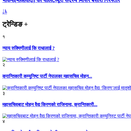
भाकपा(माओवादी) का पोलिटव्यूरो सदस्य मिसिर बेसारा गिरफ्तार
ट्रेन्डिङ
+
१
न्याय रुक्मिणीलाई कि राधालाई ?
२
क्रान्तिकारी कम्युनिष्ट पार्टी नेपालका महासचिव मोहन...
३
महासचिवबाट मोहन वैद्य किरणको राजिनामा, क्रान्तिकारी...
४