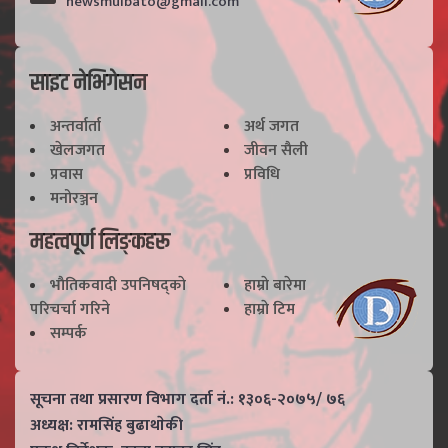
newsmulbato@gmail.com
साइट नेभिगेसन
अन्तर्वार्ता
अर्थ जगत
खेलजगत
जीवन सैली
प्रवास
प्रविधि
मनोरञ्जन
महत्वपूर्ण लिङ्कहरू
भाैतिकवादी उपनिषद्काे
हाम्राे बारेमा
परिचर्चा गरिने
हाम्राे टिम
सम्पर्क
सूचना तथा प्रसारण विभाग दर्ता नं.: १३०६-२०७५/ ७६
अध्यक्ष: रामसिंह बुढाथाेकी