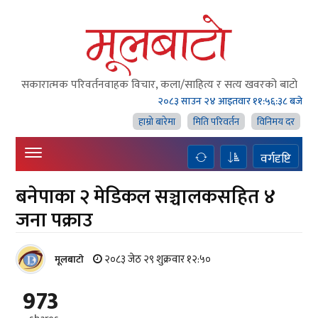
सकारात्मक परिवर्तनवाहक विचार, कला/साहित्य र सत्य खवरको बाटाे
२०८३ साउन २४ आइतवार
११:५६:३९ बजे
हाम्राे बारेमा
मिति परिवर्तन
विनिमय दर
वर्गदृष्टि
बनेपाका २ मेडिकल सञ्चालकसहित ४
जना पक्राउ
२०८३ जेठ २९ शुक्रवार १२:५०
मूलबाटाे
973