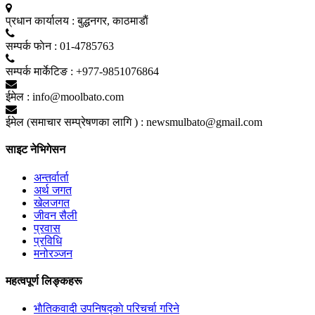
प्रधान कार्यालय :
बुद्धनगर, काठमाडाैं
सम्पर्क फाेन :
01-4785763
सम्पर्क मार्केटिङ :
+977-9851076864
ईमेल :
info@moolbato.com
ईमेल (समाचार सम्प्रेषणका लागि ) :
newsmulbato@gmail.com
साइट नेभिगेसन
अन्तर्वार्ता
अर्थ जगत
खेलजगत
जीवन सैली
प्रवास
प्रविधि
मनोरञ्जन
महत्वपूर्ण लिङ्कहरू
भाैतिकवादी उपनिषद्काे परिचर्चा गरिने