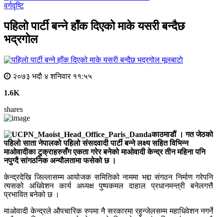
वर्गदृष्टि
पहिलो पार्टी बन्ने हाँक दिएको माके यसरी बन्दैछ
भद्रगोल
मूलबाटाे
२०७३ भदौ ४ शनिवार ११:५५
1.6K
shares
काठमाडौं । गत जेठको
पहिलो साता नेपालको पहिलो संसदवादी पार्टी बन्ने लक्ष्य सहित विभिन्न
माओवादीका टुक्राहरुसँग एकता गरेर बनेको माओवादी केन्द्र तीन महिना पनि
नपुग्दै सांगठनिक अन्यौलतामा फसेको छ ।
केन्द्रदेखि जिल्लासम्म आयोजक समितिको नाममा भद्दा संगठन निर्माण गरेपनि
त्यसको अधिवेशन कार्य अध्यक्ष पुष्पकमल दाहाल प्रधानमन्त्री बनेलगत्तै
प्रभावित बनेको छ ।
माओवादी केन्द्रले औपचारिक रुपमा नै सरकारमा रहुन्जेलसम्म महाधिवेशन नगर्ने