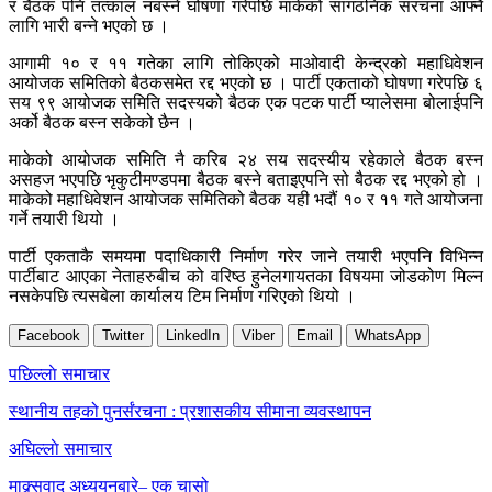
र बैठक पनि तत्काल नबस्ने घोषणा गरेपछि माकेको सांगठनिक संरचना आफ्नै
लागि भारी बन्ने भएको छ ।
आगामी १० र ११ गतेका लागि तोकिएको माओवादी केन्द्रको महाधिवेशन
आयोजक समितिको बैठकसमेत रद्द भएको छ । पार्टी एकताको घोषणा गरेपछि ६
सय ९९ आयोजक समिति सदस्यको बैठक एक पटक पार्टी प्यालेसमा बोलाईपनि
अर्को बैठक बस्न सकेको छैन ।
माकेको आयोजक समिति नै करिब २४ सय सदस्यीय रहेकाले बैठक बस्न
असहज भएपछि भृकुटीमण्डपमा बैठक बस्ने बताइएपनि सो बैठक रद्द भएको हो ।
माकेको महाधिवेशन आयोजक समितिको बैठक यही भदौं १० र ११ गते आयोजना
गर्ने तयारी थियो ।
पार्टी एकताकै समयमा पदाधिकारी निर्माण गरेर जाने तयारी भएपनि विभिन्न
पार्टीबाट आएका नेताहरुबीच को वरिष्ठ हुनेलगायतका विषयमा जोडकोण मिल्न
नसकेपछि त्यसबेला कार्यालय टिम निर्माण गरिएको थियो ।
Facebook
Twitter
LinkedIn
Viber
Email
WhatsApp
Post
पछिल्लाे समाचार
navigation
स्थानीय तहको पुनर्संरचना : प्रशासकीय सीमाना व्यवस्थापन
अघिल्लाे समाचार
माक्र्सवाद अध्ययनबारे– एक चासो