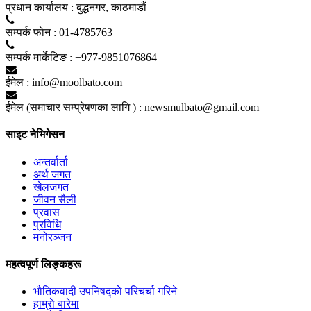
प्रधान कार्यालय :
बुद्धनगर, काठमाडाैं
सम्पर्क फाेन :
01-4785763
सम्पर्क मार्केटिङ :
+977-9851076864
ईमेल :
info@moolbato.com
ईमेल (समाचार सम्प्रेषणका लागि ) :
newsmulbato@gmail.com
साइट नेभिगेसन
अन्तर्वार्ता
अर्थ जगत
खेलजगत
जीवन सैली
प्रवास
प्रविधि
मनोरञ्जन
महत्वपूर्ण लिङ्कहरू
भाैतिकवादी उपनिषद्काे परिचर्चा गरिने
हाम्राे बारेमा