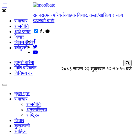
सकारात्मक परिवर्तनवाहक विचार, कला/साहित्य र सत्य
खवरको बाटाे
समाचार
राजनीति
अर्थ जगत
विचार
जीवन सैली
बर्गदृस्ती
हाम्राे बारेमा
मिति परिवर्तन
२०८३ साउन २२ शुक्रवार
१२:१५:१६ बजे
विनिमय दर
मुख्य पृष्ठ
समाचार
राजनीति
अन्तराष्ट्रिय
राष्ट्रिय
विचार
कुराकानी
साहित्य