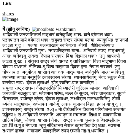
1.6K
shares
येँ (झीगु स्वनिगः)
आदिवासी जनजातितय्सं मातृभाषं ब्वनेकुथिइ आखः ब्वने दयेमाल धकाः
पठनपाठन याये दयेमाल धकाः संयुक्त राष्ट्र संघया यलया ज्याकुथिइ ज्ञापनपौ
लः ल्हाःगु दु । यलया यलध्वाखाय् स्वनिगःया थीथी शैक्षिकसंस्थात
आदिवासी जनजातिपिं मुनाः नगरपरिक्रमा यानाः अनिवार्य रुपय् मातृभाषातुं
आखः ब्वनेदइगु लकस नेपाल सरकारं बिया बिइमाल धकाः उगु ज्ञापनपौ
लःल्हाःगु खः । संयुक्त राष्ट्र संघं अगष्ट ९ तारिखयात विश्व मातृभाषा दिवस
घोषणा याःसानं नीनिक्वःगु विश्व मातृभाषा दिवस हना नेपाल सरकारं उगु
घोषणायात अनुमोदन याःसानं आः तक मातृभाषाय् ब्वनेकुथि आखः ब्वंकिइगु
ब्यवस्था ब्याका मब्यूगुलि दबाबस्वरुप संघया ध्यानसायेकागु नेवाः स्कुल नेवाः
वस्तीया नायः दीपक तुलाधरं झीगु स्वनिगःयात कनादिल ।
संयुक्त राष्ट्र संघया नेपालप्रतिनिधि भ्यालेरी जुल्लियान्डयात आदिवासी
जनजाति न्ह्यलुवाः डा. महेशमान श्रेष्ठ, मल्ल के सुन्दर, नरेश ताम्रकार, सुवर्ण
चित्रकार, राजेन्द्र श्रेष्ठ, दीपक तुलाधर, लक्ष्मीदास मानन्धरपिनिगु टोली
थ्यंका मातृभाषाय् अध्यापन याकेगु लकस चुलाका बिइत इनाप याःगु दु ।
ज्ञापनपत्रय् राष्ट्र संघया २०३० मो दीर्घकालिन विकास परियोजना अन्तर्गत
उद्धेश्य ४ स आदिवासी जनजाति, अपाङ्ग व मचातय्त शिक्षा व व्यवसायिक
तालिम बिइगु घोषणा याःसानं नेपालं राष्ट्र संघया फुक्क सन्धिसम्झौताय्
ल्हाःचिं तःगु व नेपाःया न्हूगु संविधानय् नेपाल बहुभाषिक देय् धकाः न्ह्यथना
तःसानं फुक्क भाषायात ब्यवहारिक रुपय् छ्यला महःगु धयादिल ।