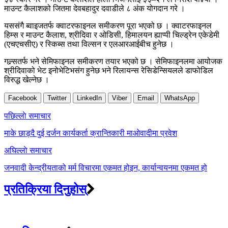
माउन्ट कैलाशको जितमा देवबहादुर दवाडीले ८ अंक योगदान गरे ।
यससंगै ब्वाइजतर्फ क्वाटरफाइनल समीकरण पूरा भएको छ । क्वाटरफाइनल
हिम्स र माउन्ट कैलाश, श्रीदिवा र ओडिसी, हिमालयन ह्याप्पी चिल्ड्रेन एकेडेमी
(एचएचसीए) र स्किब्स तथा विल्सन र एलआरआईबीच हुनेछ ।
गल्र्सतर्फ भने सेमिफाइनल समीकरण तयार भएको छ । सेमिफाइनलमा आयोजक
श्रीदिवाको भेट इनोभेटिभसंग हुनेछ भने रिलायन्स रेसिडेन्सियलले डाफोडिल
विरुद्ध खेल्नेछ ।
Facebook
Twitter
LinkedIn
Viber
Email
WhatsApp
Post
पछिल्लाे समाचार
navigation
माके छाड्दै दुई दर्जन कार्यकर्ता क्रान्तिकारी माओवादीमा प्रवेश
अघिल्लाे समाचार
जनवादी केन्द्रीयताको मर्म विचारमा एकमत होइन, कार्यान्वयनमा एकमत हो
प्रतिक्रिया दिनुहोस्