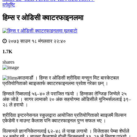
वर्गदृष्टि
हिम्स र ओडिसी क्वाटरफाइनलमा
मूलबाटाे
२०७३ साउन १८ मंगलवार २२:४०
1.7K
shares
काठमाडौं । हिम्स र ओडिसी श्रीदिवा मन्सुन मिट बास्केटबल
प्रतियोगिताको ब्वाइजतर्फ क्वाटरफाइनलमा प्रवेश गरेका छन् ।
हिम्सले रिब्सलाई ५६–४० ले पराजित ग¥यो । हिम्सका तेन्जिङ जिग्मेले २५
अंक जोडे । सागर लामाको २० अंक सहयोगमा ओडिसीले युनिभर्सललाई ३९–
२८ ले हरायो ।
श्रीदिवा इन्टरनेसनल स्कुलद्वारा आयोजित प्रतियोगिताको ब्वाइजमै विल्सन
एकेडेमी र माउन्ट कैलाश पनि क्वाटरफाइनल पुग्न सफल भए ।
विल्सनले ज्ञाननिकेतनलाई ६२–४८ ले पाखा लगायो । विजेताका पेम्बा शेर्पाले
३४ स्कोर गरे । माउन्ट कैलाशले होली भिजनलाई ३३–२१ ले निराश पा¥यो ।