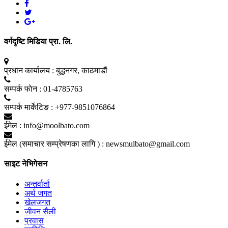
वर्गदृष्टि मिडिया प्रा. लि.
प्रधान कार्यालय :
बुद्धनगर, काठमाडाैं
सम्पर्क फाेन :
01-4785763
सम्पर्क मार्केटिङ :
+977-9851076864
ईमेल :
info@moolbato.com
ईमेल (समाचार सम्प्रेषणका लागि ) :
newsmulbato@gmail.com
साइट नेभिगेसन
अन्तर्वार्ता
अर्थ जगत
खेलजगत
जीवन सैली
प्रवास