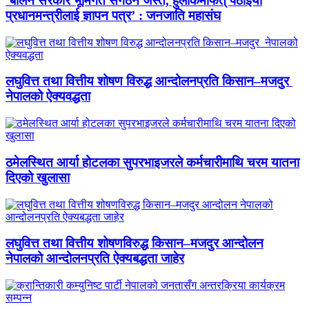
‘बालेन सरकार भूमिगत संगठन जस्तै, हुलाकमार्फत् पठाइयो
प्रधानमन्त्रीलाई ज्ञापन पत्र’ : जनजाति महासंघ
लघुवित्त तथा वित्तीय शोषण विरुद्ध आन्दोलनप्रति किसान–मजदुर
नेपालको ऐक्यवद्धता
ठमेलस्थित आर्या होटलका सुपरभाइजरले कर्मचारीमाथि चरम यातना
दिएको खुलासा
लघुवित्त तथा वित्तीय शोषणविरुद्ध किसान–मजदुर आन्दोलन
नेपालको आन्दोलनप्रति ऐक्यबद्धता जाहेर