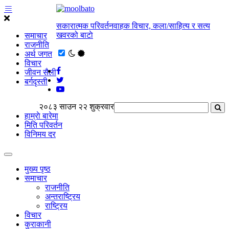
सकारात्मक परिवर्तनवाहक विचार, कला/साहित्य र सत्य
खवरको बाटाे
समाचार
राजनीति
अर्थ जगत
विचार
जीवन सैली
बर्गदृस्ती
२०८३ साउन २२ शुक्रवार
हाम्राे बारेमा
मिति परिवर्तन
विनिमय दर
मुख्य पृष्ठ
समाचार
राजनीति
अन्तराष्ट्रिय
राष्ट्रिय
विचार
कुराकानी