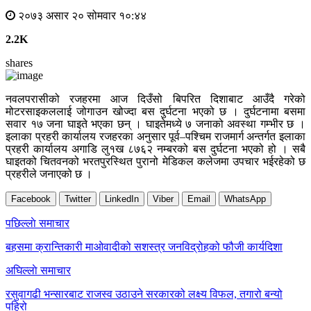
२०७३ असार २० सोमवार १०:४४
2.2K
shares
नवलपरासीको रजहरमा आज दिउँसो बिपरित दिशाबाट आउँदै गरेको
मोटरसाइकललाई जोगाउन खोज्दा बस दुर्घटना भएको छ । दुर्घटनामा बसमा
सवार १७ जना घाइते भएका छन् । घाइतेमध्ये ७ जनाको अवस्था गम्भीर छ ।
इलाका प्रहरी कार्यालय रजहरका अनुसार पूर्व–पश्चिम राजमार्ग अन्तर्गत इलाका
प्रहरी कार्यालय अगाडि लु१ख ८७६२ नम्बरको बस दुर्घटना भएको हो । सबै
घाइतको चितवनको भरतपुरस्थित पुरानो मेडिकल कलेजमा उपचार भईरहेको छ
प्रहरीले जनाएको छ ।
Facebook
Twitter
LinkedIn
Viber
Email
WhatsApp
Post
पछिल्लाे समाचार
navigation
बहसमा क्रान्तिकारी माओवादीको सशस्त्र जनविद्रोहको फौजी कार्यदिशा
अघिल्लाे समाचार
रसुवागढी भन्सारबाट राजस्व उठाउने सरकारको लक्ष्य विफल, तगारो बन्यो
पहिरो