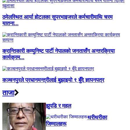
ठमेलस्थित आर्या होटलका सुपरभाइजरले कर्मचारीमाथि चरम
यातना...
क्रान्तिकारी कम्युनिष्ट पार्टी नेपालको जनतासँग अन्तरक्रिया
कार्यक्रम...
कञ्चनपुरले प्रधानमन्त्रीलाई बुझाइयो ९ बुँदे ज्ञापनपत्र
ताजा
झुपडि र महल
थरीथरीका
जिम्मालहरू