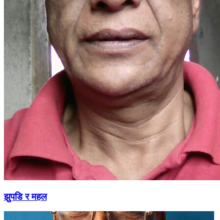
झुपडि र महल