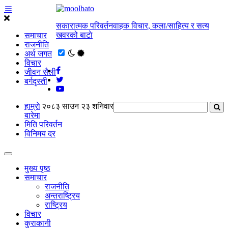
सकारात्मक परिवर्तनवाहक विचार, कला/साहित्य र सत्य
खवरको बाटाे
समाचार
राजनीति
अर्थ जगत
विचार
जीवन सैली
बर्गदृस्ती
हाम्राे
२०८३ साउन २३ शनिवार
बारेमा
मिति परिवर्तन
विनिमय दर
मुख्य पृष्ठ
समाचार
राजनीति
अन्तराष्ट्रिय
राष्ट्रिय
विचार
कुराकानी