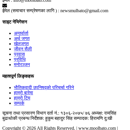
ईमेल :
info@moolbato.com
ईमेल (समाचार सम्प्रेषणका लागि ) :
newsmulbato@gmail.com
साइट नेभिगेसन
अन्तर्वार्ता
अर्थ जगत
खेलजगत
जीवन सैली
प्रवास
प्रविधि
मनोरञ्जन
महत्वपूर्ण लिङ्कहरू
भाैतिकवादी उपनिषद्काे परिचर्चा गरिने
हाम्राे बारेमा
हाम्राे टिम
सम्पर्क
सूचना तथा प्रसारण विभाग दर्ता नं.: १३०६-२०७५/ ७६
अध्यक्ष: रामसिंह
बुढाथाेकी
प्रबन्ध निर्देशक: हुकुम बहादुर सिंह
सम्पादक: हिरामणि दु:खी
Copyright © 2026 All Rights Reserved. | www.moolbato.com |