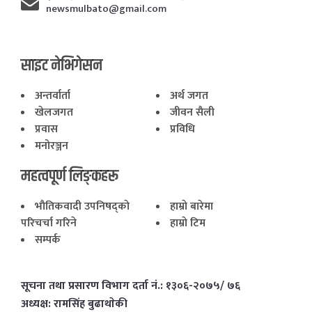
newsmulbato@gmail.com
साइट नेभिगेसन
अन्तर्वार्ता
अर्थ जगत
खेलजगत
जीवन सैली
प्रवास
प्रविधि
मनोरञ्जन
महत्वपूर्ण लिङ्कहरू
भाैतिकवादी उपनिषद्काे
हाम्राे बारेमा
परिचर्चा गरिने
हाम्राे टिम
सम्पर्क
सूचना तथा प्रसारण विभाग दर्ता नं.: १३०६-२०७५/ ७६
अध्यक्ष: रामसिंह बुढाथाेकी