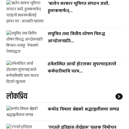
‘बालेन सरकार भूमिगत संगठन जस्तै,
हुलाकमार्फत्...
लघुवित्त तथा वित्तीय शोषण विरुद्ध
आन्दोलनप्रति...
ठमेलस्थित आर्या होटलका सुपरभाइजरले
कर्मचारीमाथि चरम...
लाेकप्रिय
कमरेड विमला श्रेष्ठको श्रद्धाञ्जलीसभा सम्पन्न
‘रगतले इतिहास लेख्नेहरू’ पुस्तक विमोचन