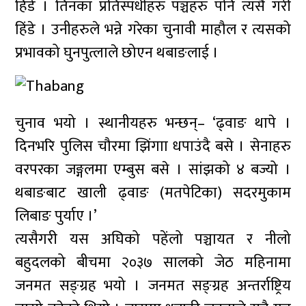
हिंडे । तिनका प्रतिस्पर्धीहरु पञ्चहरु पनि त्यसै गरी
हिंडे । उनीहरुले भन्ने गरेका चुनावी माहौल र त्यसको
प्रभावको घुनपुत्लाले छोएन थबाङलाई ।
चुनाव भयो । स्थानीयहरु भन्छन्– ‘ढ्वाङ थापे ।
दिनभरि पुलिस चौरमा झिंगाा धपाउंदै बसे । सेनाहरु
वरपरका जङ्गलमा एम्बुस बसे । सांझको ४ बज्यो ।
थबाङबाट खाली ढ्वाङ (मतपेटिका) सदरमुकाम
लिबाङ पुर्याए ।’
त्यसैगरी यस अघिको पहेंलो पञ्चायत र नीलो
बहुदलको बीचमा २०३७ सालको जेठ महिनामा
जनमत सङ्ग्रह भयो । जनमत सङ्ग्रह अन्तर्राष्ट्रिय