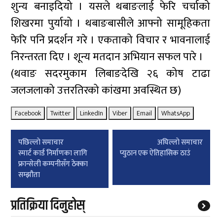
शुन्य बनाइदियो । यसले थबाङलाई फेरि चर्चाको
शिखरमा पुर्यायो । थबाङबासीले आफ्नो सामूहिकता
फेरि पनि प्रदर्शन गरे । एकताको विचार र भावनालाई
निरन्तरता दिए । शून्य मतदान अभियान सफल पारे ।
(थवाङ सदरमुकाम लिबाङदेखि २६ कोष टाढा
जलजलाको उत्तरतिरको कांखमा अवस्थित छ)
Facebook
Twitter
LinkedIn
Viber
Email
WhatsApp
Post
पछिल्लाे समाचार
अघिल्लाे समाचार
navigation
स्मार्ट कार्ड निर्माणका लागि
प्युठान एक ऐतिहासिक ठाउं
फ्रान्सेली कम्पनीसँग ठेक्का
सम्झौता
प्रतिक्रिया दिनुहोस्