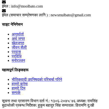
ईमेल :
info@moolbato.com
ईमेल (समाचार सम्प्रेषणका लागि ) :
newsmulbato@gmail.com
साइट नेभिगेसन
अन्तर्वार्ता
अर्थ जगत
खेलजगत
जीवन सैली
प्रवास
प्रविधि
मनोरञ्जन
महत्वपूर्ण लिङ्कहरू
भाैतिकवादी उपनिषद्काे परिचर्चा गरिने
हाम्राे बारेमा
हाम्राे टिम
सम्पर्क
सूचना तथा प्रसारण विभाग दर्ता नं.: १३०६-२०७५/ ७६
अध्यक्ष: रामसिंह
बुढाथाेकी
प्रबन्ध निर्देशक: हुकुम बहादुर सिंह
सम्पादक: हिरामणि दु:खी