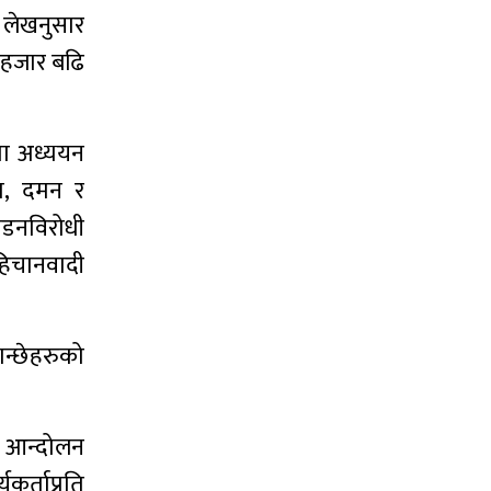
ी लेखनुसार
 हजार बढि
मा अध्ययन
षण, दमन र
ीडनविरोधी
पहिचानवादी
ान्छेहरुको
री आन्दोलन
कर्ताप्रति