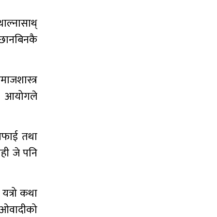
थाल्नासाथ्
न् छानबिनकै
माजशास्त्र
न आयोगले
 सफाई तथा
ही जे पनि
यत्रो कथा
 माओवादीको