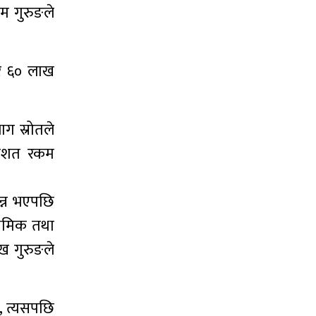
ओम गुरुङले
बर ६० लाख
ग स्रोतले
तिशत रकम
पन्न भएपछि
श्रमिक तथा
ुख गुरुङले
, त्यसपछि