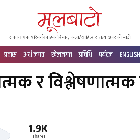
सकारात्मक परिवर्तनवाहक विचार, कला/साहित्य र सत्य खवरको बाटाे
प्रवास
अर्थ जगत
खेलजगत
प्रविधि
पर्यटन
ENGLIS
त्मक र विश्लेषणात्मक
1.9K
shares