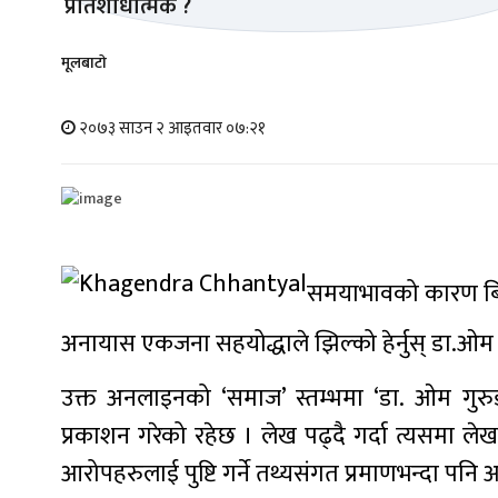
मूलबाटाे
२०७३ साउन २ आइतवार ०७:२१
समयाभावको कारण बिग
अनायास एकजना सहयोद्धाले झिल्को हेर्नुस् डा.ओम ग
उक्त अनलाइनको ‘समाज’ स्तम्भमा ‘डा. ओम गुर
प्रकाशन गरेको रहेछ । लेख पढ्दै गर्दा त्यसमा 
आरोपहरुलाई पुष्टि गर्ने तथ्यसंगत प्रमाणभन्दा पनि