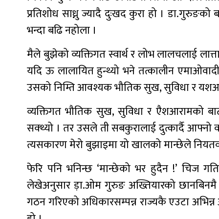
प्रतिशोध साध्नु ज्यादै दुःखद कुरा हो । डा.गुरु
भन्दा बढि नहोला ।
मैले बुझेको व्यक्तिगत स्वार्थ र लोभ लालचलाई लात्ता
यदि ऊ लालायित हुन्थ्यो भने तत्कालीन एमाओवादी (वर
उसको निम्ति आवश्यक भौतिक सुख, सुविधा र यशआराम
व्यक्तिगत भौतिक सुख, सुविधा र एैशआरामको बाटो
सक्थ्यो । तर उसले ती सबकुरालाई दुत्कार्दै आफ्नो वर
त्यसकारण मेरो बुझाइमा यो खालको मान्छेले नियतवश
फेरि पनि भनिन्छ ‘मान्छेको भर हुदैन !’ चिज गति
लेखेअनुसार ड़ा.ओम गुरुङ अख्तियारको छानबिनमै हुन
गठन गरिएको अधिकारसम्पन्न राज्यकै एउटा अभिन्न अ
हो ।