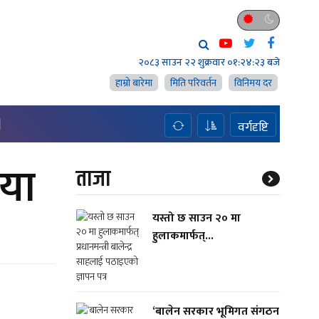
२०८३ साउन २२ शुक्रवार
०१:२४:२४ बजे
हाम्राे बारेमा
मिति परिवर्तन
विनिमय दर
H
वर्गदृष्टि
 या
ताजा
यस्तो छ साउन २० मा
हुलाकमार्फत्...
‘बालेन सरकार भूमिगत संगठन