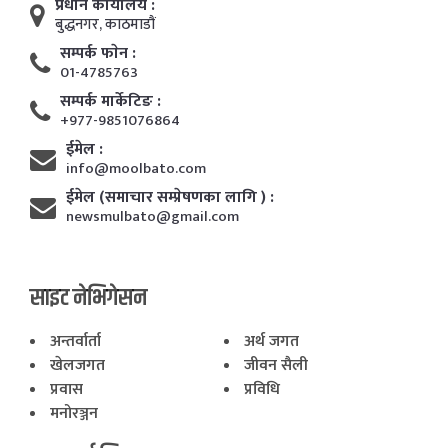
प्रधान कार्यालय :
बुद्धनगर, काठमाडाैं
सम्पर्क फाेन :
01-4785763
सम्पर्क मार्केटिङ :
+977-9851076864
ईमेल :
info@moolbato.com
ईमेल (समाचार सम्प्रेषणका लागि ) :
newsmulbato@gmail.com
साइट नेभिगेसन
अन्तर्वार्ता
अर्थ जगत
खेलजगत
जीवन सैली
प्रवास
प्रविधि
मनोरञ्जन