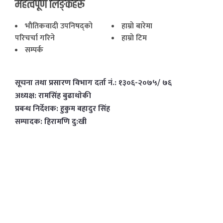
महत्वपूर्ण लिङ्कहरू
भाैतिकवादी उपनिषद्काे
हाम्राे बारेमा
परिचर्चा गरिने
हाम्राे टिम
सम्पर्क
सूचना तथा प्रसारण विभाग दर्ता नं.: १३०६-२०७५/ ७६
अध्यक्ष: रामसिंह बुढाथाेकी
प्रबन्ध निर्देशक: हुकुम बहादुर सिंह
सम्पादक: हिरामणि दु:खी