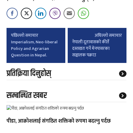
Post
पछिल्लाे समाचार
अघिल्लाे समाचार
navigation
Imperialism, Neo-liberal
नेपाली दूतावासको कीर्ते
Policy and Agrarian
दस्तखत गर्ने मेनपावरका
Question in Nepal.
सञ्चालक पक्राउ
प्रतिक्रिया दिनुहोस्
सम्बन्धित खबर
पीडा, आक्रोशलाई संगठित शक्तिको रुपमा बदल्नु पर्दछ