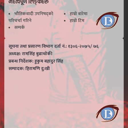
महत्वपूर्ण लिङ्कहरू
भाैतिकवादी उपनिषद्काे
हाम्राे बारेमा
परिचर्चा गरिने
हाम्राे टिम
सम्पर्क
सूचना तथा प्रसारण विभाग दर्ता नं.: १३०६-२०७५/ ७६
अध्यक्ष: रामसिंह बुढाथाेकी
प्रबन्ध निर्देशक: हुकुम बहादुर सिंह
सम्पादक: हिरामणि दु:खी