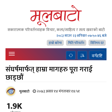
सकारात्मक परिवर्तनवाहक विचार, कला/साहित्य र सत्य खवरको बाटाे
२०८३ साउन २३ शनिवार
०७:५०:४७ बजे
हाम्राे बारेमा
मिति परिवर्तन
विनिमय दर
वर्गदृष्टि
संघर्षमार्फत् हाम्रा मागहरु पूरा गराई
छाड्छौं
२०७३ असार १४ मंगलवार १४:५१
मूलबाटाे
1.9K