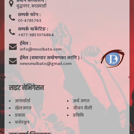
प्रधान कार्यालय :
बुद्धनगर, काठमाडाैं
सम्पर्क फाेन :
01-4785763
सम्पर्क मार्केटिङ :
+977-9851076864
ईमेल :
info@moolbato.com
ईमेल (समाचार सम्प्रेषणका लागि ) :
newsmulbato@gmail.com
साइट नेभिगेसन
अन्तर्वार्ता
अर्थ जगत
खेलजगत
जीवन सैली
प्रवास
प्रविधि
मनोरञ्जन