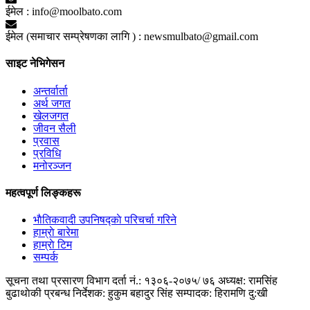
ईमेल :
info@moolbato.com
ईमेल (समाचार सम्प्रेषणका लागि ) :
newsmulbato@gmail.com
साइट नेभिगेसन
अन्तर्वार्ता
अर्थ जगत
खेलजगत
जीवन सैली
प्रवास
प्रविधि
मनोरञ्जन
महत्वपूर्ण लिङ्कहरू
भाैतिकवादी उपनिषद्काे परिचर्चा गरिने
हाम्राे बारेमा
हाम्राे टिम
सम्पर्क
सूचना तथा प्रसारण विभाग दर्ता नं.: १३०६-२०७५/ ७६
अध्यक्ष: रामसिंह
बुढाथाेकी
प्रबन्ध निर्देशक: हुकुम बहादुर सिंह
सम्पादक: हिरामणि दु:खी