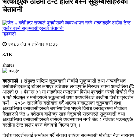
भत्काइएकै ठाउँमा टेन्ट हालेर बस्ने सुकुम्बासीहरुको
चेतावनी
मूलबाटाे
२०८३ जेठ २ शनिवार ०८:३३
3.1K
shares
काठमाडौं ।
संयुक्त राष्टिय सुकुम्बासी मोर्चाले सुकुम्बासी तथा अव्यवस्थित
बसोबासीहरुलाई डोजर लगाएर उठिबास लगाएपछि निरन्तर रुपमा आन्दोलित हुँदै
आएको छ । बैशाख ३१ मा माइतीघर मण्डलामा विरोध प्रदर्शन गरेको मोर्चाले जेठ
१ गते शंखमूल र मनोहराको सुकुम्बासी तथा अव्यवस्थित बस्तीमा विरोध प्रदर्शन
गर्यो । २०३० सालदेखि बसोबास गर्दै आएका शंखमूलका सुकुम्बासी तथा
अव्यवस्थित बसोबासीहरुको उपस्थितिमा भएको विरोध कार्यक्रममा मोर्चाका
नेताहरुले जेठ ७ गतेसम्म बालेन्द्र साह नेतृत्वको सरकारले सुकुम्बासी तथा
अव्यवस्थित बसोबासीहरुको बासको व्यवस्थापन नगरे जेठ ८ गतेबाट भत्काइएकै
बस्तीमा टेन्ट हालेर बस्ने चेतावनी दिएका छन् ।
विरोध प्रदर्शनलाई सम्बोधन गर्दै संयुक्त राष्टिय सुकुम्बासी मोर्चाका नेता नारायण