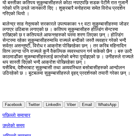
यो बस्तीका कतिपय सुकुम्बासीहरुले कोठा नपाएपछि सडक पेटीमै रात गुजार्ने
गरेको पनि उनले जानकारी दिए । शुक्रबारै मनोहरामा समेत विरोध प्रदर्शन
गरिएको थियो ।
बालेन्द्र साह नेतृत्वको सरकारले उपत्यकाका १९ वटा सुकुम्बासीहरुमा जोडर
लगाएर उठिबास लगाएको छ । कतिपय सुकुम्बासीहरु होल्डिंग सेन्टरमा
राखिएको छ र कतिपयले आफन्तहरुको घरमा शरण लिएका छन् । होल्डिंग
सेन्टरमा रहेका सुकुम्बासीहरुमाथि राज्यले बन्दीको जस्तै व्यवहार गरेको भन्दै
सर्वत्र असन्तुष्टी, विरोध र आक्रोश पोखिरहेका छन् । तर करिब महिनादिन
वित्न लाग्दा पनि राज्यले कुनै वैकल्पिक व्यवस्थापन गर्न सकेको छैन । बरु उल्टै
काठमाडौंका सुकम्बासीहरुलाई काभ्रेको बनेपा पुर्याइएको छ । उनीहरुले राज्यले
थप सास्ती दिएको भन्दै आक्रोश पोखिरहेका छन् ।
यसैबिच, देशैभरबाट सुकुम्बासी तथा अव्यवस्थित बसोबासीहरुको आन्दोलन
उठिरहेको छ । बुटबलमा सुकुम्बासीहरुले वृहद् प्रदर्शनको तयारी गरेका छन् ।
Facebook
Twitter
LinkedIn
Viber
Email
WhatsApp
Post
पछिल्लाे समाचार
navigation
उम्लेको समय
अघिल्लाे समाचार