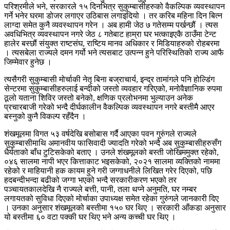
परिश्रमीले भने, सरकारले १५ दिनभित्र सुकुम्बासीहरुको वैकल्पिक व्यवस्थापन
गर्ने भनेर घरमा डोजर लगाएर उठिबास लगाइदियो । तर करिब महिना दिन बित्न
लाग्दा समेत कुनै व्यवस्थापन गरेन । अब हामी जेठ ७ गतेसम्म पर्खन्छौं । त्यस
अवधिभित्र व्यवस्थापन नगरे जेठ ८ गतेबाट हाम्रा घर भत्काइएकै ठाउँमा टेन्ट
हालेर बस्छौं संयुक्त राष्टसंघ, राष्टिय मानव अधिकार र मिडियाहरुको रोहबरमा
। त्यसबेला राज्यले दमन गर्यो भने त्यसबाट उत्पन्न हुने परिस्थितिको राज्य आफै
जिम्मेवार हुनेछ ।
त्यसैगरी सुकुम्बासी मोर्चाकी नेतृ बिना बज्राचार्य, इन्द्र तामांगले पनि होल्डिंग
सेन्टरमा सुकुम्बासीहरुलाई बन्दीको जस्तो व्यवहार गरिएको, मनोवैज्ञानिक रुपमा
ठूलो यताना शिविर जस्तो बनेको, क्षणिक प्रलोभनमा भुल्याउन अनेक
प्रचारबाजी गरेको भन्दै दीर्घकालीन वैकल्पिक व्यवस्थापन नगरे बस्तीमै आएर
बस्नुको कुनै विकल्प रहँदैन ।
शंखमूलमा विगत ५३ वर्षदेखि बसोबास गर्दै आएका पवन गुरुंगले राज्यले
सुकुम्बासीमाथि अमानवीय फासिवादी ज्यादति गरेको भन्दै अब सुकुम्बासीहरुसँग
धैर्यताको बाँध टुटिसकेको बताए । उनले शंखमूलको बस्ती जोखिममुक्त रहेको,
०४६ सालमा नापी भएर कित्ताकाट भइसकेको, २०२१ सालमा व्यक्तिको नाममा
रहेको र माहियानी हक कायम हुने गरी जग्गाधनीले लिखित गरेर दिएको, पछि
हदबन्दीभन्दा बढीको जग्गा भएको भन्दै सरकारीकरण भएको तर
पञ्चायतकालदेखि नै राज्यले बत्ती, पानी, तला थप्ने अनुमति, घर नम्बर
लगायतको सुविधा दिएको मोर्चाका उपाध्यक्ष समेत रहेका गुरुंगले जानकारी दिए
। उनका अनुसार शंखमूलको बस्तीमा १५० घर थिए । सरकारी आँकडा अनुसार
यो बस्तीमा ६० वटा पक्की घर थिए भने अन्य कच्ची घर थिए ।