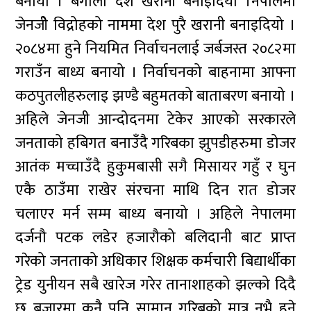
बनायो । बंगाला देश खरानी बनाइदियो ।नेपालमा
जेनजीे विद्रोहको नाममा देश पुरै खरानी बनाइदियो ।
२०८४मा हुने नियमित निर्वाचनलाई जर्बजस्त २०८२मा
गराउँन बाध्य बनायो । निर्वाचनको बाहनामा आफ्ना
कठपुतलीहरुलाइ झण्डै बहुमतको बाताबरण बनायो ।
अहिले जेनजी आन्दोदनमा टेकेर आएको सरकारले
जनताको हबिगत बनाउँदै गरिबका झुपडीहरुमा डोजर
आतंक मच्चाउँदै हुकुमबासी सगै मिसायर गहुँ र घुन
एकै ठाउँमा राखेर संरचना माथि दिन रात डोजर
चलाएर मर्न सम्म बाध्य बनायो । अहिले नेपालमा
दर्जनौ पटक लडेर हजारौको बलिदानी बाट प्राप्त
गरेको जनताको अधिकार शिक्षक कर्मचारी बिद्यार्थीका
ट्रेड युनीयन सबै खारेज गरेर तानाशाहको झल्को दिदै
छ बजारमा कुनै पनि सामान गरिबको मात्र नभै हुने