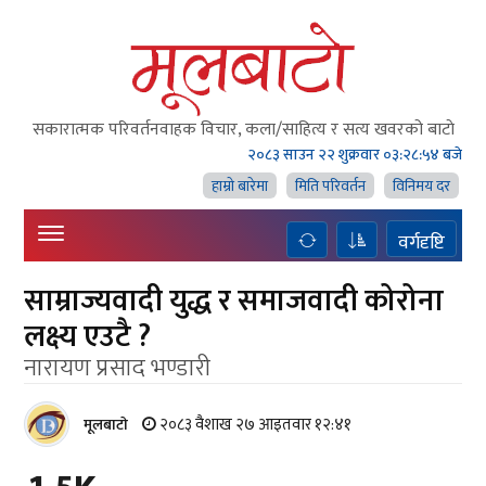
सकारात्मक परिवर्तनवाहक विचार, कला/साहित्य र सत्य खवरको बाटाे
२०८३ साउन २२ शुक्रवार
०३:२८:५५ बजे
हाम्राे बारेमा
मिति परिवर्तन
विनिमय दर
वर्गदृष्टि
साम्राज्यवादी युद्ध र समाजवादी कोरोना
लक्ष्य एउटै ?
नारायण प्रसाद भण्डारी
२०८३ वैशाख २७ आइतवार १२:४१
मूलबाटाे