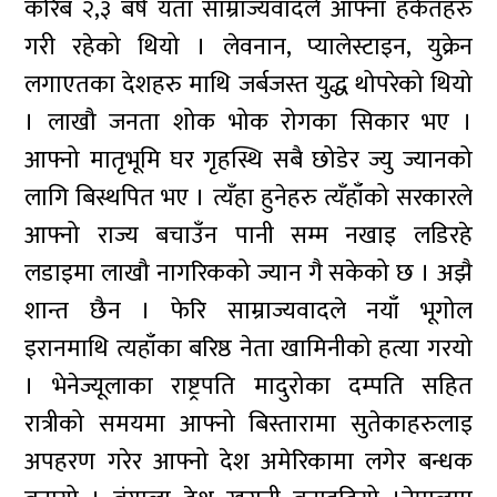
करिब २,३ बर्ष यता साम्राज्यवादले आफ्ना हर्कतहरु
गरी रहेको थियो । लेवनान, प्यालेस्टाइन, युक्रेन
लगाएतका देशहरु माथि जर्बजस्त युद्ध थोपरेको थियो
। लाखौ जनता शोक भोक रोगका सिकार भए ।
आफ्नो मातृभूमि घर गृहस्थि सबै छोडेर ज्यु ज्यानको
लागि बिस्थपित भए । त्यँहा हुनेहरु त्यँहाँको सरकारले
आफ्नो राज्य बचाउँन पानी सम्म नखाइ लडिरहे
लडाइमा लाखौ नागरिकको ज्यान गै सकेको छ । अझै
शान्त छैन । फेरि साम्राज्यवादले नयाँ भूगोल
इरानमाथि त्यहाँका बरिष्ठ नेता खामिनीको हत्या गरयो
। भेनेज्यूलाका राष्ट्रपति मादुरोका दम्पति सहित
रात्रीको समयमा आफ्नो बिस्तारामा सुतेकाहरुलाइ
अपहरण गरेर आफ्नो देश अमेरिकामा लगेर बन्धक