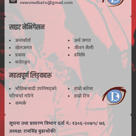
newsmulbato@gmail.com
साइट नेभिगेसन
अन्तर्वार्ता
अर्थ जगत
खेलजगत
जीवन सैली
प्रवास
प्रविधि
मनोरञ्जन
महत्वपूर्ण लिङ्कहरू
भाैतिकवादी उपनिषद्काे
हाम्राे बारेमा
परिचर्चा गरिने
हाम्राे टिम
सम्पर्क
सूचना तथा प्रसारण विभाग दर्ता नं.: १३०६-२०७५/ ७६
अध्यक्ष: रामसिंह बुढाथाेकी