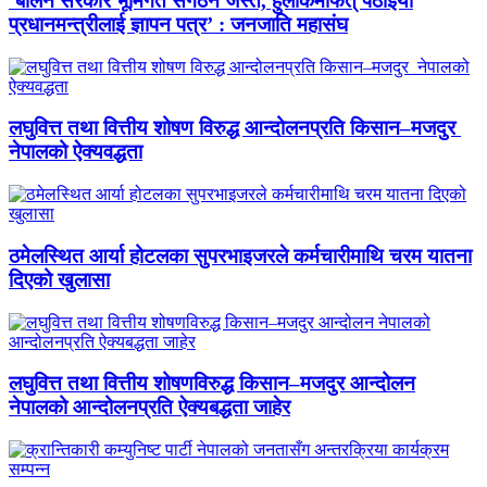
‘बालेन सरकार भूमिगत संगठन जस्तै, हुलाकमार्फत् पठाइयो
प्रधानमन्त्रीलाई ज्ञापन पत्र’ : जनजाति महासंघ
लघुवित्त तथा वित्तीय शोषण विरुद्ध आन्दोलनप्रति किसान–मजदुर
नेपालको ऐक्यवद्धता
ठमेलस्थित आर्या होटलका सुपरभाइजरले कर्मचारीमाथि चरम यातना
दिएको खुलासा
लघुवित्त तथा वित्तीय शोषणविरुद्ध किसान–मजदुर आन्दोलन
नेपालको आन्दोलनप्रति ऐक्यबद्धता जाहेर