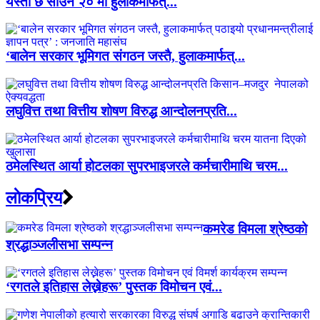
यस्तो छ साउन २० मा हुलाकमार्फत्...
‘बालेन सरकार भूमिगत संगठन जस्तै, हुलाकमार्फत्...
लघुवित्त तथा वित्तीय शोषण विरुद्ध आन्दोलनप्रति...
ठमेलस्थित आर्या होटलका सुपरभाइजरले कर्मचारीमाथि चरम...
लाेकप्रिय
कमरेड विमला श्रेष्ठको
श्रद्धाञ्जलीसभा सम्पन्न
‘रगतले इतिहास लेख्नेहरू’ पुस्तक विमोचन एवं...