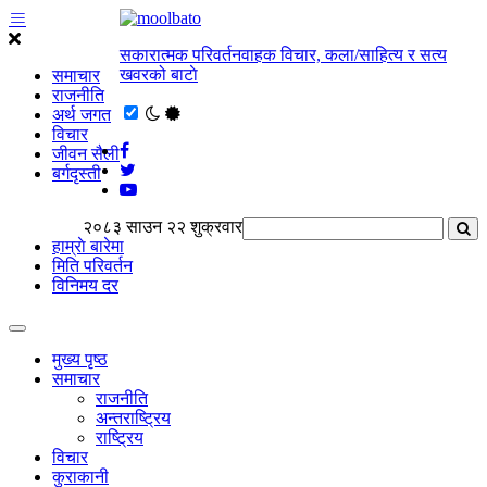
सकारात्मक परिवर्तनवाहक विचार, कला/साहित्य र सत्य
खवरको बाटाे
समाचार
राजनीति
अर्थ जगत
विचार
जीवन सैली
बर्गदृस्ती
२०८३ साउन २२ शुक्रवार
हाम्राे बारेमा
मिति परिवर्तन
विनिमय दर
मुख्य पृष्ठ
समाचार
राजनीति
अन्तराष्ट्रिय
राष्ट्रिय
विचार
कुराकानी