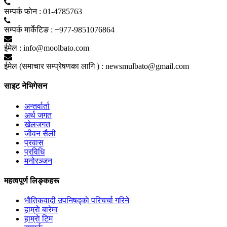
सम्पर्क फाेन :
01-4785763
सम्पर्क मार्केटिङ :
+977-9851076864
ईमेल :
info@moolbato.com
ईमेल (समाचार सम्प्रेषणका लागि ) :
newsmulbato@gmail.com
साइट नेभिगेसन
अन्तर्वार्ता
अर्थ जगत
खेलजगत
जीवन सैली
प्रवास
प्रविधि
मनोरञ्जन
महत्वपूर्ण लिङ्कहरू
भाैतिकवादी उपनिषद्काे परिचर्चा गरिने
हाम्राे बारेमा
हाम्राे टिम