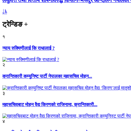
लघुवित्त तथा वित्तीय शोषणविरुद्ध किसान–मजदुर आन्दोलन नेपालको आ
ट्रेन्डिङ
+
१
न्याय रुक्मिणीलाई कि राधालाई ?
२
क्रान्तिकारी कम्युनिष्ट पार्टी नेपालका महासचिव मोहन...
३
महासचिवबाट मोहन वैद्य किरणको राजिनामा, क्रान्तिकारी...
४