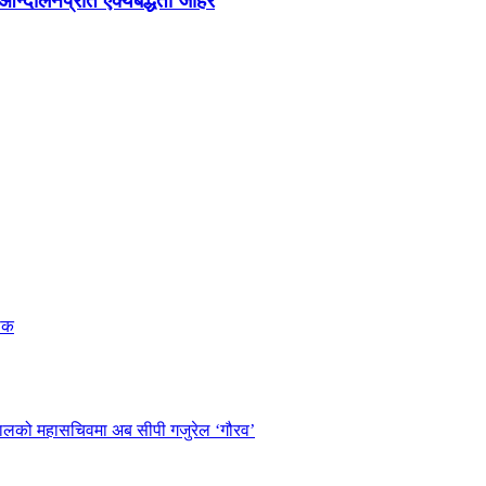
न्दोलनप्रति ऐक्यबद्धता जाहेर