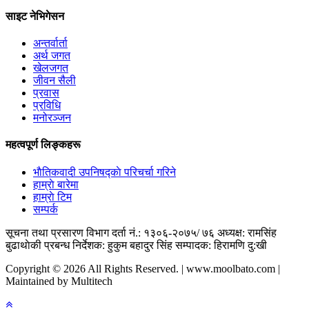
साइट नेभिगेसन
अन्तर्वार्ता
अर्थ जगत
खेलजगत
जीवन सैली
प्रवास
प्रविधि
मनोरञ्जन
महत्वपूर्ण लिङ्कहरू
भाैतिकवादी उपनिषद्काे परिचर्चा गरिने
हाम्राे बारेमा
हाम्राे टिम
सम्पर्क
सूचना तथा प्रसारण विभाग दर्ता नं.: १३०६-२०७५/ ७६
अध्यक्ष: रामसिंह
बुढाथाेकी
प्रबन्ध निर्देशक: हुकुम बहादुर सिंह
सम्पादक: हिरामणि दु:खी
Copyright © 2026 All Rights Reserved. | www.moolbato.com |
Maintained by Multitech