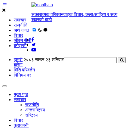
सकारात्मक परिवर्तनवाहक विचार, कला/साहित्य र सत्य
खवरको बाटाे
समाचार
राजनीति
अर्थ जगत
विचार
जीवन सैली
बर्गदृस्ती
हाम्राे
२०८३ साउन २३ शनिवार
बारेमा
मिति परिवर्तन
विनिमय दर
मुख्य पृष्ठ
समाचार
राजनीति
अन्तराष्ट्रिय
राष्ट्रिय
विचार
कुराकानी