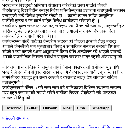
परिणत भएको थियो ।
भ्रष्टाचार विरुद्धको अभियान संचालन गरिरहेको उक्त पार्टीले जेनजी
बिद्रोहलाई दिशाबिहीन बनाएर बिदेश शक्तिकेन्द्रको इशारामा कठपुतली सरकार
बनाइएको भन्दै बिरोध प्रदर्शन गरेको हो । कालो ब्यानर सहित कम्युनिष्ट
पार्टीको झण्डा र प्ले कार्ड सहित बिरोध कार्यक्रम गरिएको हो ।
स्वाधीन संयुक्त सरकार गठन गर, राष्ट्रिय स्वाधीनताको रक्षा गर, भष्ट्रचारीहरु
होसियार, दलालहरु खबरदार जस्ता नारा लगाउदै क्राकपा नेपालका नेता
कार्यकर्ताले नाराबाजी गरेका थिए ।
कार्यक्रममा बोल्दै पार्टीका केन्द्रीय सदस्य एवं जिल्ला इन्चार्ज क्षेत्र बहादुर
थापाले जेनजीको माग भ्रष्टाचार बिरुद्व र सामाजिक सन्जाल बन्दको विपक्षमा
रहेको र त्यो मागको पक्षमा आफुहरुले बिगत देखि आन्दोलन गर्दै आएको बताउदै
अबको राजनीतिक निकास स्वाधीन संयुक्त सरकार मात्र रहेको औल्याउनुभयो
।
कोणसभामा क्रान्तिकारी संयुक्त मोर्चा नेपाल नवलपरासी संयोजक चुडामणि
भण्डारीले स्वाधीन संयुक्त सरकारको लागि देशभक्त, जनवादी , क्रान्तिकारी र
बामपंथीहरु एकजुट हुने समय आएको र त्यसबाट मात्र देश जोगाउन सकिन
बताउनुभयो ।
कार्यक्रमलाई मंसिर ५ गते सम्म सात वटै पालिकाका बिभिन्न स्थानमा सम्पन्न
गरेर बृहत जनसभाको तयारी गरिने पार्टीका जिल्ला सेक्रेटरी रवि पाण्डेयले
जानकारी दिनुभयो ।
Facebook
Twitter
LinkedIn
Viber
Email
WhatsApp
Post
पछिल्लाे समाचार
navigation
स्वाधीन संयुक्त सरकारको माग राख्दै क्रान्तिकारी कम्युनिस्ट पार्टी,नेपालव्दारा