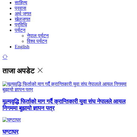
साहित्य
प्रवास
अर्थ जगत
खेलजगत
प्रविधि
पर्यटन
नेपाल पर्यटन
विश्व पर्यटन
English
ताजा अपडेट
मूल्यवृद्धि फिर्ताको माग गर्दै क्रान्तिकारी युवा संघ नेपालले आयल
निगममा बुझायो ज्ञापन पत्र
घण्टाघर